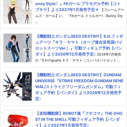
unny Style〉』FAガール プラモデル予約【コト
ブキヤ】より2027年1月発売予定☆
【フレームアー
ムズ・ガール】に、 『FAガール ドゥルガーI〈Bunny Sty
...
【機動戦士ガンダムSEED DESTINY】S.H.フィギ
ュアーツ『キラ・ヤマト（オーブ連合首長国パイ
ロットスーツVer.）』可動フィギュア予約【バン
ダイ】より2026年12月発売予定♪
2024年7月発売
の『S.H.Figuarts キラ・ヤマト（コンパスパイロット ...
【機動戦士ガンダムSEED DESTINY】GUNDAM
UNIVERSE『STRIKE FREEDOM GUNDAM RENE
WAL/ストライクフリーダムガンダム』可動フィ
ギュア予約【バンダイ】より2026年12月発売予
定♪
【攻殻機動隊】ROBOT魂『フチコマ』THE GHO
ST IN THE SHELL 可動フィギュア予約【バンダ
イ】より2027年1月発売予定♪