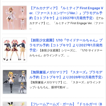
【アルカナディア】『ルミティア First Engage V
er.〈ファーストエンゲージVer.〉』プラモデル予
約【コトブキヤ】より2027年1月発売予定♪
【アル
カナディア】に、 「ルミティア First Engage Ver.〈ファー
...
【創彩少女庭園】1/10『サイドテールちゃん』プ
ラモデル予約【コトブキヤ】より2027年1月発売
予定♪
【創彩少女庭園】シリーズに、 『1/10 サイドテー
ルちゃん』がラインナップ。 ...
【無限邂逅メガロマリア】『スターズ』プラモデ
ル予約【コトブキヤ】より2026年12月発売予定♪
【無限邂逅メガロマリア】に、 「スターズ」がラインナ
ップ♪ もちろん、眼球可動ギ ...
【フレームアームズ・ガール】『ドゥルガーI〈B