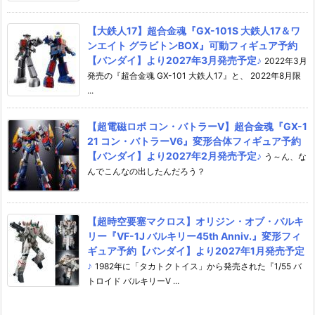
【大鉄人17】超合金魂『GX-101S 大鉄人17＆ワ
ンエイト グラビトンBOX』可動フィギュア予約
【バンダイ】より2027年3月発売予定♪
2022年3月
発売の『超合金魂 GX-101 大鉄人17』と、 2022年8月限
...
【超電磁ロボ コン・バトラーV】超合金魂『GX-1
21 コン・バトラーV6』変形合体フィギュア予約
【バンダイ】より2027年2月発売予定♪
う～ん、な
んでこんなの出したんだろう？
【超時空要塞マクロス】オリジン・オブ・バルキ
リー『VF-1J バルキリー45th Anniv.』変形フィ
ギュア予約【バンダイ】より2027年1月発売予定
♪
1982年に「タカトクトイス」から発売された『1/55 バ
トロイド バルキリーV ...