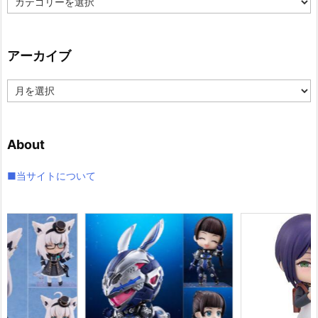
テ
ゴ
リ
アーカイブ
ー
ア
ー
カ
イ
About
ブ
■当サイトについて