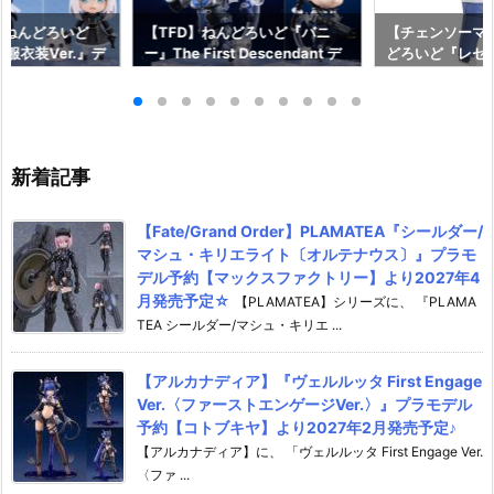
】ねんどろいど
【TFD】ねんどろいど『バニ
【チェンソーマ
服衣装Ver.』デ
ー』The First Descendant デ
どろいど『レゼ 私
フィギュア予約
フォルメ可動フィギュア予約
っく』デフォル
イルカンパニー】
【マックスファクトリー】より
ア予約【グッド
2月発売予定☆
2027年1月発売予定♪
ニー】より202
♪
新着記事
【Fate/Grand Order】PLAMATEA『シールダー/
マシュ・キリエライト〔オルテナウス〕』プラモ
デル予約【マックスファクトリー】より2027年4
月発売予定☆
【PLAMATEA】シリーズに、 『PLAMA
TEA シールダー/マシュ・キリエ ...
【アルカナディア】『ヴェルルッタ First Engage
Ver.〈ファーストエンゲージVer.〉』プラモデル
予約【コトブキヤ】より2027年2月発売予定♪
【アルカナディア】に、 「ヴェルルッタ First Engage Ver.
〈ファ ...