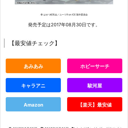
© はせつ町民会／ユーリ!!! on ICE 製作委員会
発売予定は2017年08月30日です。
【最安値チェック】
あみあみ
ホビーサーチ
キャラアニ
駿河屋
Amazon
【楽天】最安値