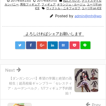
2017年8月23日
2017年8月31日
ねんどろいど
,
グッドスマイル
カンパニー
,
男性フィギュア
,
フィギュア
,
オランジュ・ルージュ
,
ユーリ!!! on
ICE
ヴィクトル・ニキフォロフ
,
ユーリ!!! on ICE
Posted by
admin@mh@wp
よろしければシェアお願いします
B!
Next
【ダンガンロンパ】希望の学園と絶望の高
校生｜超高校級ギャンブラー「セレスティ
ア・ルーデンベルク」1/7フィギュア予約開
始！
Prev