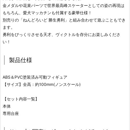
金メダルや花束パーツで世界最高峰スケーターとしての姿の再現は
もちろん、愛犬マッカチンも付属する豪華仕様！
別売りの「ねんどろいど 勝生勇利」と組み合わせて遊ぶこともでき
ます。
勇利をびっくりさせる天才、ヴィクトルを存分にお楽しみくださ
い！
製品仕様
ABS＆PVC塗装済み可動フィギュア
【サイズ】全高：約100mm(ノンスケール)
【セット内容一覧】
本体
専用台座