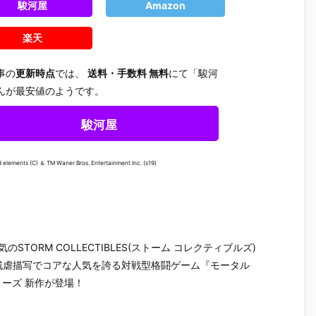
駿河屋
Amazon
楽天
事の
更新時点
では、
送料・手数料 無料
にて「駿河
んが最安値のようです。
駿河屋
elements (C) ＆ TM Waner Bros. Entertainment Inc. (s19)
TORM COLLECTIBLES(ストーム コレクティブルズ)
残虐描写でコアな人気を誇る対戦型格闘ゲーム『モータル
【攻殻機動
【ハローキテ
【機動警察パ
【大鉄人1
リーズ 新作が登場！
隊】S.H.フィ
ィ】超合金魂
トレイバー E
超合金魂『
ギュアーツ
『ハローキテ
ZY】ROBOT
X-101S 