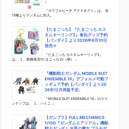
♪
『カラフルピーチ アクスタグミ』は、 全
15種よりランダムに封入。
【たまごっち】『たまごっち カス
タムキーリング2』食玩グッズ予約
【バンダイ】より2026年8月10日
発売☆
『たまごっち カスタムキーリング2』
は、 １、新種発見!!たまごっち 白（柄） ...
『機動戦士ガンダム MOBILE SUIT
ENSEMBLE 16』デフォルメ可動フ
ィギュア予約【バンダイ】より20
26年12月再販予定♪
『MOBILE SUIT ENSEMBLE 16』のライ
ンナップは、 １、ハイニ ...
【ガンプラ】FULL MECHANICS
1/100『ガンダムエアリアル』機動
戦士ガンダム 水星の魔女 プラモデ