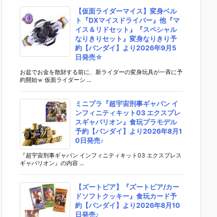
【仮面ライダーマイス】変身ベル
ト『DXマイスドライバー』他『マ
イス＆リドセット』『スペシャル
なりきりセット』変身なりきり予
約【バンダイ】より2026年9月5
日発売☆
お盆でお金を散財する前に、新ライダーの変身玩具が一斉に予
約開始ｗ 仮面ライダーシ ...
ミニプラ『超宇宙刑事ギャバン イ
ンフィニティキット03 エクスプレ
スギャバリオン』食玩プラモデル
予約【バンダイ】より2026年8月1
0日発売♪
『超宇宙刑事ギャバン インフィニティキット03 エクスプレス
ギャバリオン』の内容 ...
【ズートピア】『ズートピア/カー
ドソフトクッキー』食玩カード予
約【バンダイ】より2026年8月10
日発売♪