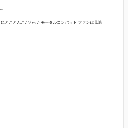
『草薙素子』
ィ 2.0』可動
魂『イングラ
人17＆ワ
THE GHOST
フィギュア予
ム・プラス
イト グラ
見。
フ
IN THE SHEL
約【バンダ
（AV-98Plu
ンBOX』
約
L 可動フィギ
イ】より202
s）2号機』可
フィギュ
ィにとことんこだわったモータルコンバット ファンは見逃
】
ュア予約【バ
7年1月発売予
動フィギュア
約【バン
1
ンダイ】より
定♪
予約【バンダ
イ】より2
2027年1月発
イ】より202
7年3月発
売予定♪
7年1月発売予
定♪
定♪