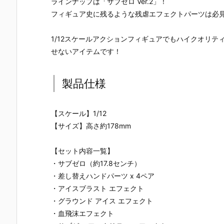
ラインナップは「サブゼロ Ver.2」！
ダーマイス&
S.H.フィギュ
UNDAM UNI
マ』THE GH
マイスシード
アーツ『キ
VERSE『ST
OST IN THE
フィギュア史に残るような残虐エフェクトパーツは必
エグズ』『仮
ラ・ヤマト
RIKE FREED
SHELL 可動
面ライダーマ
（オーブ連合
OM GUNDA
ィギュア予
1/12スケールアクションフィギュアでもハイクオリテ
オウ』他 可動
首長国パイロ
M RENEWA
【バンダイ
フィギュア予
ットスーツVe
L/ストライク
より2027年
せないアイテムです！
約【バンダ
r.）』可動フ
フリーダムガ
月発売予定♪
イ】より202
ィギュア予約
ンダム』可動
6年9月5日発
【バンダイ】
フィギュア予
製品仕様
売☆
より2026年1
約【バンダ
2月発売予定♪
イ】より202
6年12月発売
【スケール】1/12
予定♪
【サイズ】高さ約178mm
【セット内容一覧】
・サブゼロ（約17.8センチ）
・差し替えハンドパーツ x 4ペア
・アイスブラスト エフェクト
・グラウンド アイス エフェクト
・血飛沫エフェクト