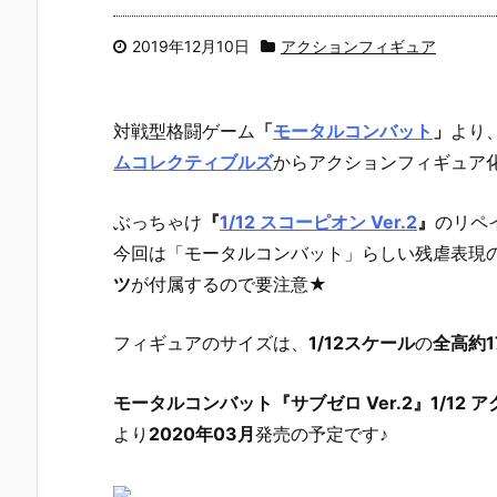
2019年12月10日
アクションフィギュア
対戦型格闘ゲーム
「
モータルコンバット
」
より
ムコレクティブルズ
からアクションフィギュア化
ぶっちゃけ
『
1/12 スコーピオン Ver.2
』
のリペ
今回は「モータルコンバット」らしい残虐表現
ツ
が付属するので要注意★
フィギュアのサイズは、
1/12スケール
の
全高約17
モータルコンバット『サブゼロ Ver.2』1/12
より
2020年03月
発売の予定です♪