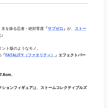
、
氷を操る忍者・絶対零度
「
サブゼロ
」
が、
ストー
♪
イント版のようなモノ。
の
「
FATALITY（ファタリティ）
」エフェクトパー
.8cm
。
 アクションフィギュア
は、
ストームコレクティブルズ