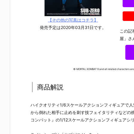
【その他の写真はコチラ】
発売予定は2020年03月31日です。
この記
屋」さ
© MORTAL KOMBAT 9 and all related characters and 
商品解説
ハイクオリティ1/6スケールアクションフィギュアで人気のS
から倒れた相手に止めを刺す技フェイタリティなどの
【仮面ライダ
【機動戦士ガ
【機動戦士ガ
【攻殻機動
コンバット』の1/12スケールアクションフィギュアシ
ーマイス】TA
ンダムSEED
ンダムSEED
隊】ROBOT
F『仮面ライ
DESTINY】
DESTINY】G
魂『フチコ