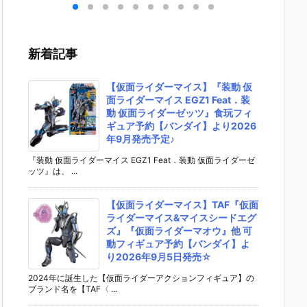
ンエ
魂『GX-121
イダーマイス
ダーマイス&
S.H.フ
ビト
コン・バトラ
EGZ1 Feat．
マイスシード
アーツ
可動
ーV6』変形
装動 仮面ライ
エグズ』『仮
ラ・ヤ
ア予
合体フィギュ
ダーゼッツ』
面ライダーマ
（オー
新着記事
ダ
ア予約【バン
食玩フィギュ
オウ』他 可動
首長国
02
ダイ】より20
ア予約【バン
フィギュア予
ットスー
売予
27年2月発売
ダイ】より20
約【バンダ
r.）』
【仮面ライダーマイス】『装動 仮
予定♪
26年9月発売
イ】より202
ィギュ
面ライダーマイス EGZ1 Feat．装
予定♪
6年9月5日発
【バン
動 仮面ライダーゼッツ』食玩フィ
売☆
より202
ギュア予約【バンダイ】より2026
2月発売
年9月発売予定♪
『装動 仮面ライダーマイス EGZ1 Feat．装動 仮面ライダーゼ
ッツ』は、 ...
【仮面ライダーマイス】TAF『仮面
ライダーマイス&マイスシードエグ
ズ』『仮面ライダーマオウ』他 可
動フィギュア予約【バンダイ】よ
り2026年9月5日発売☆
2024年に誕生した【仮面ライダーアクションフィギュア】の
ブランド名を【TAF〈 ...