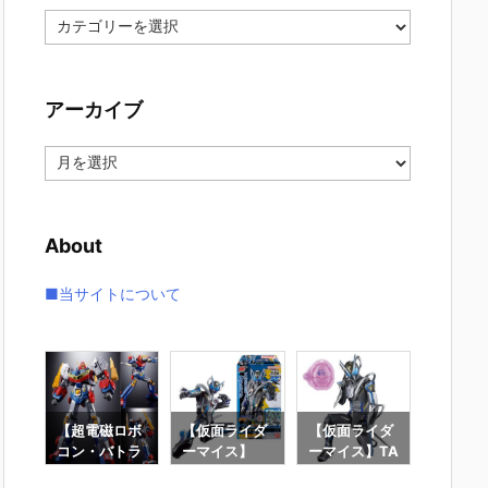
カ
テ
ゴ
リ
アーカイブ
ー
ア
ー
カ
イ
About
ブ
■当サイトについて
7】
【超電磁ロボ
【仮面ライダ
【仮面ライダ
【機動
G
コン・バトラ
ーマイス】
ーマイス】TA
ンダムS
大鉄
ーV】超合金
『装動 仮面ラ
F『仮面ライ
DESTI