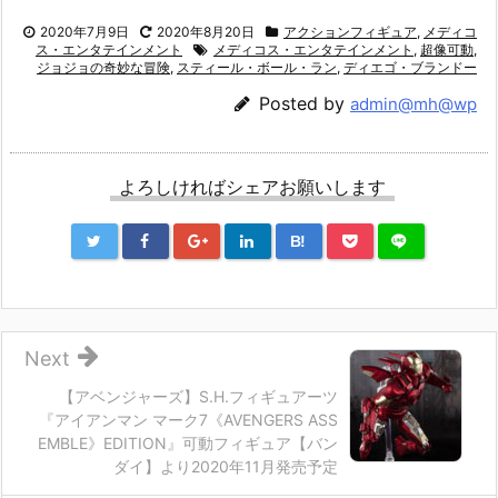
2020年7月9日
2020年8月20日
アクションフィギュア
,
メディコ
ス・エンタテインメント
メディコス・エンタテインメント
,
超像可動
,
ジョジョの奇妙な冒険
,
スティール・ボール・ラン
,
ディエゴ・ブランドー
Posted by
admin@mh@wp
よろしければシェアお願いします
B!
Next
【アベンジャーズ】S.H.フィギュアーツ
『アイアンマン マーク7《AVENGERS ASS
EMBLE》EDITION』可動フィギュア【バン
ダイ】より2020年11月発売予定