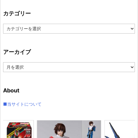
カテゴリー
カ
テ
ゴ
リ
アーカイブ
ー
ア
ー
カ
イ
About
ブ
■当サイトについて