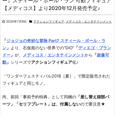
ー』スティール・ボール・ラン 可動フィギュア
【メディコス】より2020年12月発売予定♪
2020年7月9日
アクションフィギュア
,
メディコス・エンタテインメント
「
ジョジョの奇妙な冒険 Part7 スティール・ボール・ラ
ン
」
より、
石仮面のない世界での“DIO”
「
ディエゴ・ブラン
ドー
」
が、
メディコス・エンタテインメント
から
「
超像可
動
」
シリーズで
アクションフィギュア
化♪
「ワンダーフェスティバル2018［夏］」で限定販売された
フィギュアと同じモノ。
尚、前回「事前予約特典」として同梱の
「差し替え頭部パ
ーツ」「セリフプレート」は、付属しない
ので要注意★