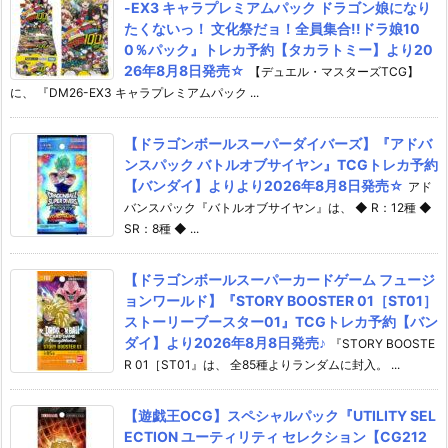
-EX3 キャラプレミアムパック ドラゴン娘になり
たくないっ！ 文化祭だョ！全員集合!!ドラ娘10
0％パック』トレカ予約【タカラトミー】より20
26年8月8日発売☆
【デュエル・マスターズTCG】
に、 『DM26-EX3 キャラプレミアムパック ...
【ドラゴンボールスーパーダイバーズ】『アドバ
ンスパック バトルオブサイヤン』TCGトレカ予約
【バンダイ】よりより2026年8月8日発売☆
アド
バンスパック『バトルオブサイヤン』は、 ◆ R：12種 ◆
SR：8種 ◆ ...
【ドラゴンボールスーパーカードゲーム フュージ
ョンワールド】『STORY BOOSTER 01［ST01］
ストーリーブースター01』TCGトレカ予約【バン
ダイ】より2026年8月8日発売♪
『STORY BOOSTE
R 01［ST01』は、 全85種よりランダムに封入。 ...
【遊戯王OCG】スペシャルパック『UTILITY SEL
ECTION ユーティリティ セレクション【CG212