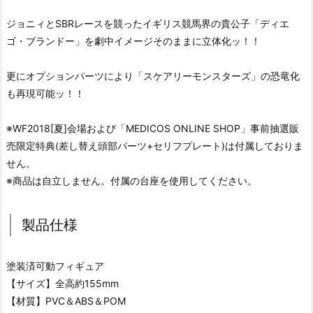
ジョニィとSBRレースを競ったイギリス競馬界の貴公子「ディエ
ゴ・ブランドー」を劇中イメージそのままに立体化ッ！！
更にオプションパーツにより「スケアリーモンスターズ」の恐竜化
も再現可能ッ！！
※WF2018[夏]会場および「MEDICOS ONLINE SHOP」事前抽選販
売限定特典(差し替え頭部パーツ+セリフプレート)は付属しておりま
せん。
※商品は自立しません。付属の台座を使用してください。
製品仕様
塗装済可動フィギュア
【サイズ】全高約155mm
【材質】PVC＆ABS＆POM