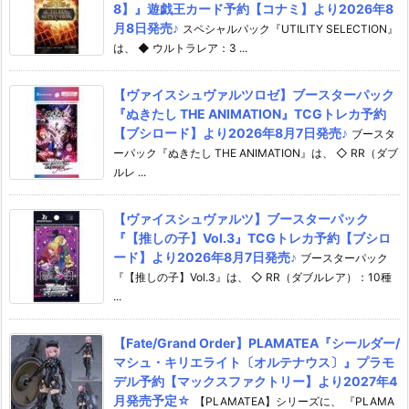
8】』遊戯王カード予約【コナミ】より2026年8
月8日発売♪
スペシャルパック『UTILITY SELECTION』
は、 ◆ ウルトラレア：3 ...
【ヴァイスシュヴァルツロゼ】ブースターパック
『ぬきたし THE ANIMATION』TCGトレカ予約
【ブシロード】より2026年8月7日発売♪
ブースタ
ーパック『ぬきたし THE ANIMATION』は、 ◇ RR（ダブ
ルレ ...
【ヴァイスシュヴァルツ】ブースターパック
『【推しの子】Vol.3』TCGトレカ予約【ブシロ
ード】より2026年8月7日発売♪
ブースターパック
『【推しの子】Vol.3』は、 ◇ RR（ダブルレア）：10種
...
【Fate/Grand Order】PLAMATEA『シールダー/
マシュ・キリエライト〔オルテナウス〕』プラモ
デル予約【マックスファクトリー】より2027年4
月発売予定☆
【PLAMATEA】シリーズに、 『PLAMA