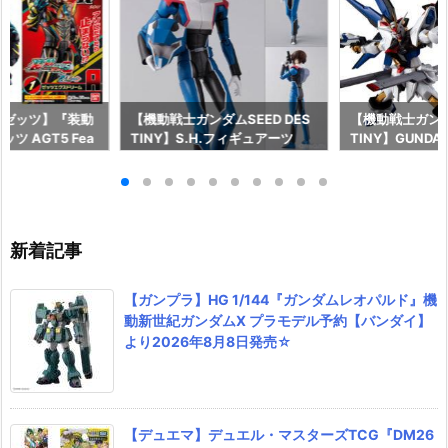
ーゼッツ】『装動
【機動戦士ガンダムSEED DES
【機動戦士ガンダム
ツ AGT5 Fea
TINY】S.H.フィギュアーツ
TINY】GUNDAM
ライダーガッチャー
『キラ・ヤマト（オーブ連合首
『STRIKE FRE
ギュア予約【バン
長国パイロットスーツVer.）』
M RENEWAL
26年8月3日発売
可動フィギュア予約【バンダ
ーダムガンダム
イ】より2026年12月発売予定♪
ア予約【バンダイ
年12月発売予定
新着記事
【ガンプラ】HG 1/144『ガンダムレオパルド』機
動新世紀ガンダムX プラモデル予約【バンダイ】
より2026年8月8日発売☆
【デュエマ】デュエル・マスターズTCG『DM26