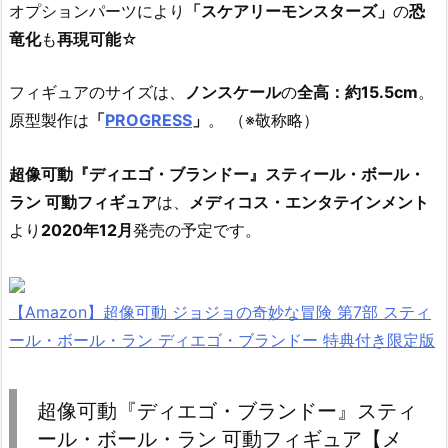
オプションパーツにより
「スケアリーモンスターズ」
の
恐
竜化
も
再現可能
☆
フィギュアのサイズは、
ノンスケール
の
全高：約15.5cm
。
原型製作は
「
PROGRESS
」
。 （※敬称略）
超像可動『ディエゴ・ブランドー』スティール・ボール・
ラン 可動フィギュア
は、
メディコス・エンタテインメント
より
2020年12月
発売の予定です。
【Amazon】超像可動 ジョジョの奇妙な冒険 第7部 スティ
ール・ボール・ラン ディエゴ・ブランドー 特典付き限定版
超像可動『ディエゴ・ブランドー』スティ
ール・ボール・ラン 可動フィギュア【メ