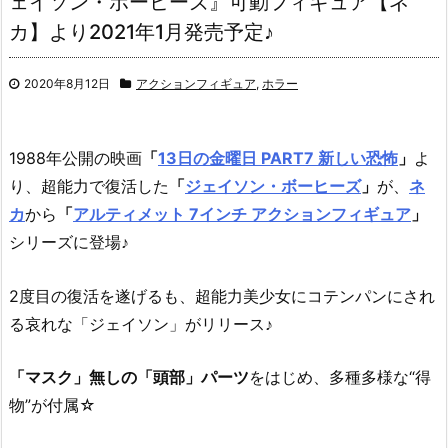
ェイソン・ボーヒーズ』可動フィギュア【ネ
カ】より2021年1月発売予定♪
2020年8月12日
アクションフィギュア
,
ホラー
1988年公開の映画
「
13日の金曜日 PART7 新しい恐怖
」
よ
り、
超能力で復活した
「
ジェイソン・ボーヒーズ
」
が、
ネ
カ
から
「
アルティメット 7インチ アクションフィギュア
」
シリーズに登場♪
2度目の復活を遂げるも、超能力美少女にコテンパンにされ
る哀れな「ジェイソン」がリリース♪
「マスク」無しの「頭部」パーツ
をはじめ、多種多様な“得
物”が付属☆