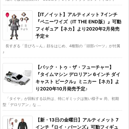
【IT／イット】アルティメット 7インチ
『ペニーワイズ（IT THE END版）』可動
フィギュア【ネカ】より2020年2月発売
予定☆
長すぎる「舌びろ～ん」顔をはじめ、4種類の「頭部パーツ」が付属
♪
【バック・トゥ・ザ・フューチャー】
『タイムマシン デロリアン 6インチ ダイ
キャスト ビークル』ミニカー【ネカ】よ
り2020年10月発売予定♪
「タイヤ」が回転する以外は、特にギミックは無い様子ｗ 尚、初期
型「デロリアン」な ...
【新・13日の金曜日】アルティメット 7
インチ『ロイ・バーンズ』可動フィギュ