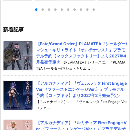
ライダーガッチャー
『キラ・ヤマト（オーブ連合首
『STRIKE FRE
ギュア予約【バン
長国パイロットスーツVer.）』
M RENEWAL
26年8月3日発売
可動フィギュア予約【バンダ
ーダムガンダム
イ】より2026年12月発売予定♪
ア予約【バンダイ
年12月発売予定
新着記事
【Fate/Grand Order】PLAMATEA『シールダー/
マシュ・キリエライト〔オルテナウス〕』プラモ
デル予約【マックスファクトリー】より2027年4
月発売予定☆
【PLAMATEA】シリーズに、 『PLAMA
TEA シールダー/マシュ・キリエ ...
【アルカナディア】『ヴェルルッタ First Engage
Ver.〈ファーストエンゲージVer.〉』プラモデル
予約【コトブキヤ】より2027年2月発売予定♪
【アルカナディア】に、 「ヴェルルッタ First Engage Ver.
〈ファ ...
【アルカナディア】『ルミティア First Engage V
er.〈ファーストエンゲージVer.〉』プラモデル予