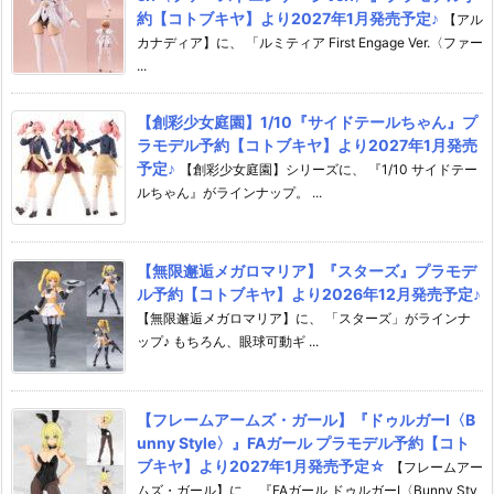
約【コトブキヤ】より2027年1月発売予定♪
【アル
カナディア】に、 「ルミティア First Engage Ver.〈ファー
...
【創彩少女庭園】1/10『サイドテールちゃん』プ
ラモデル予約【コトブキヤ】より2027年1月発売
予定♪
【創彩少女庭園】シリーズに、 『1/10 サイドテー
ルちゃん』がラインナップ。 ...
【無限邂逅メガロマリア】『スターズ』プラモデ
ル予約【コトブキヤ】より2026年12月発売予定♪
【無限邂逅メガロマリア】に、 「スターズ」がラインナ
ップ♪ もちろん、眼球可動ギ ...
【フレームアームズ・ガール】『ドゥルガーI〈B
unny Style〉』FAガール プラモデル予約【コト
ブキヤ】より2027年1月発売予定☆
【フレームアー
ムズ・ガール】に、 『FAガール ドゥルガーI〈Bunny Sty