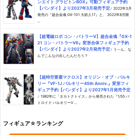
ンエイト グラビトンBOX』可動フィギュア予約
【バンダイ】より2027年3月発売予定♪
2022年3月
発売の『超合金魂 GX-101 大鉄人17』と、 2022年8月限
...
【超電磁ロボ コン・バトラーV】超合金魂『GX-1
21 コン・バトラーV6』変形合体フィギュア予約
【バンダイ】より2027年2月発売予定♪
う～ん、な
んでこんなの出したんだろう？
【超時空要塞マクロス】オリジン・オブ・バルキ
リー『VF-1J バルキリー45th Anniv.』変形フィ
ギュア予約【バンダイ】より2027年1月発売予定
♪
1982年に「タカトクトイス」から発売された『1/55 バ
トロイド バルキリーV ...
フィギュア☆ランキング