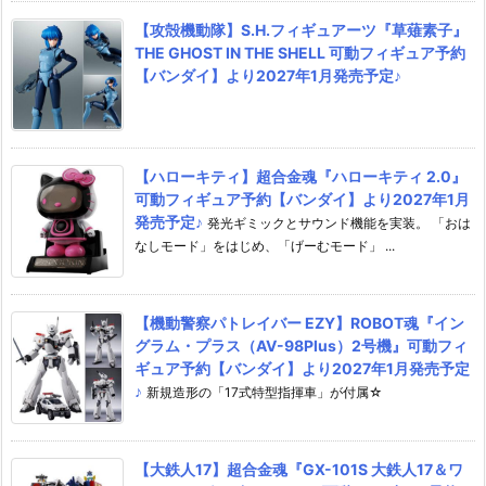
【攻殻機動隊】S.H.フィギュアーツ『草薙素子』
THE GHOST IN THE SHELL 可動フィギュア予約
【バンダイ】より2027年1月発売予定♪
【ハローキティ】超合金魂『ハローキティ 2.0』
可動フィギュア予約【バンダイ】より2027年1月
発売予定♪
発光ギミックとサウンド機能を実装。 「おは
なしモード」をはじめ、「げーむモード」 ...
【機動警察パトレイバー EZY】ROBOT魂『イン
グラム・プラス（AV-98Plus）2号機』可動フィ
ギュア予約【バンダイ】より2027年1月発売予定
♪
新規造形の「17式特型指揮車」が付属☆
【大鉄人17】超合金魂『GX-101S 大鉄人17＆ワ