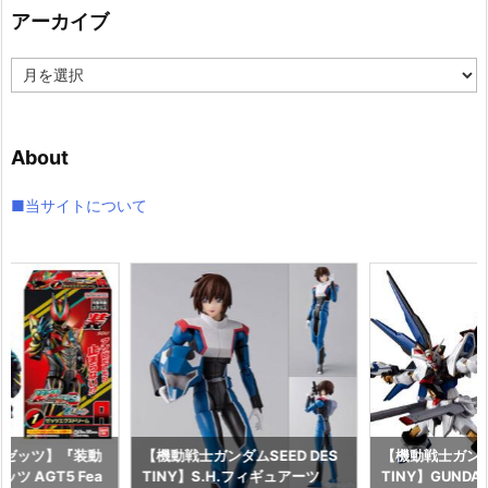
リ
アーカイブ
ー
ア
ー
カ
イ
About
ブ
■当サイトについて
ーゼッツ】『装動
【機動戦士ガンダムSEED DES
【機動戦士ガンダム
ツ AGT5 Fea
TINY】S.H.フィギュアーツ
TINY】GUNDAM