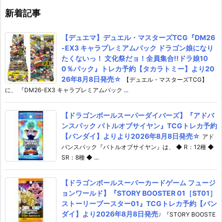
年12月発売予定
新着記事
【デュエマ】デュエル・マスターズTCG『DM26
-EX3 キャラプレミアムパック ドラゴン娘になり
たくないっ！ 文化祭だョ！全員集合!!ドラ娘10
0％パック』トレカ予約【タカラトミー】より20
26年8月8日発売☆
【デュエル・マスターズTCG】
に、 『DM26-EX3 キャラプレミアムパック ...
【ドラゴンボールスーパーダイバーズ】『アドバ
ンスパック バトルオブサイヤン』TCGトレカ予約
【バンダイ】よりより2026年8月8日発売☆
アド
バンスパック『バトルオブサイヤン』は、 ◆ R：12種 ◆
SR：8種 ◆ ...
【ドラゴンボールスーパーカードゲーム フュージ
ョンワールド】『STORY BOOSTER 01［ST01］
ストーリーブースター01』TCGトレカ予約【バン
ダイ】より2026年8月8日発売♪
『STORY BOOSTE