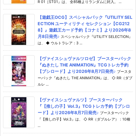
R 01［ST01』は、 全85種よりランダムに封入。 ...
【遊戯王OCG】スペシャルパック『UTILITY SEL
ECTION ユーティリティ セレクション【CG212
8】』遊戯王カード予約【コナミ】より2026年8
月8日発売♪
スペシャルパック『UTILITY SELECTION』
は、 ◆ ウルトラレア：3 ...
【ヴァイスシュヴァルツロゼ】ブースターパック
『ぬきたし THE ANIMATION』TCGトレカ予約
【ブシロード】より2026年8月7日発売♪
ブースタ
ーパック『ぬきたし THE ANIMATION』は、 ◇ RR（ダブ
ルレ ...
【ヴァイスシュヴァルツ】ブースターパック
『【推しの子】Vol.3』TCGトレカ予約【ブシロ
ード】より2026年8月7日発売♪
ブースターパック
『【推しの子】Vol.3』は、 ◇ RR（ダブルレア）：10種
...