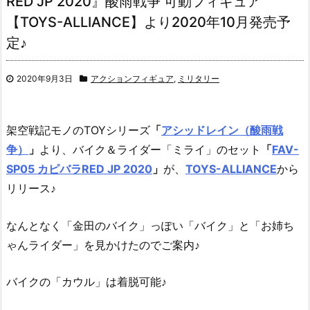
RED JP 2020』酸雨戦争 可動フィギュア
【TOYS-ALLIANCE】より2020年10月発売予
定♪
2020年9月3日
アクションフィギュア
,
ミリタリー
架空戦記モノのTOYシリーズ
「
アシッドレイン（酸雨戦
争）
」
より、
バイク＆ライダー「ミライ」のセット
「
FAV-
SP05 カピバラRED JP 2020
」
が、
TOYS-ALLIANCE
から
リリース♪
なんとなく「金田のバイク」っぽい「バイク」と「お姉ち
ゃんライダー」を見かけたのでご案内♪
バイクの「カウル」は着脱可能♪