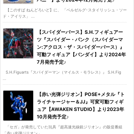
【このすば ねんどろいど】に、 「ベルゼルグ･スタイリッシュ・ソー
ド・アイリス」 ...
【スパイダーバース】S.H.フィギュアー
ツ『スパイダー・パンク（スパイダーマ
ン:アクロス・ザ・スパイダーバース）』
可動フィギュア【バンダイ】より2024年
7月発売予定♪
S.H.Figuarts『スパイダーマン（マイルス・モラレス）』 S.H.Fig
...
【赤い光弾ジリオン】POSE+メタル『ト
ライチャージャー＆JJ』可変可動フィギ
ュア【AWAKEN STUDIO】より2023年
10月発売予定♪
「セガ」が発売していた玩具『超高速光線銃ジリオン』の販促番組
「赤い光弾ジリオン」 ...