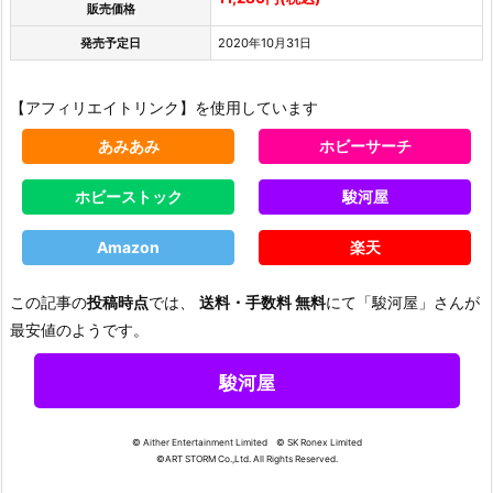
販売価格
発売予定日
2020年10月31日
【アフィリエイトリンク】を使用しています
あみあみ
ホビーサーチ
ホビーストック
駿河屋
Amazon
楽天
この記事の
投稿時点
では、
送料・手数料 無料
にて「駿河屋」さんが
最安値のようです。
駿河屋
© Aither Entertainment Limited © SK Ronex Limited
©ART STORM Co.,Ltd. All Rights Reserved.