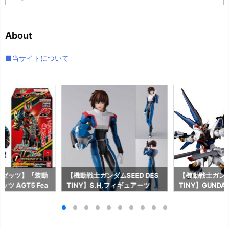
ー
カ
イ
About
ブ
■当サイトについて
ーゼッツ】『装動
【機動戦士ガンダムSEED DES
【機動戦士ガンダム
ツ AGT5 Fea
TINY】S.H.フィギュアーツ
TINY】GUNDAM
ライダーガッチャー
『キラ・ヤマト（オーブ連合首
『STRIKE FRE
ギュア予約【バン
長国パイロットスーツVer.）』
M RENEWAL
26年8月3日発売
可動フィギュア予約【バンダ
ーダムガンダム
イ】より2026年12月発売予定♪
ア予約【バンダイ