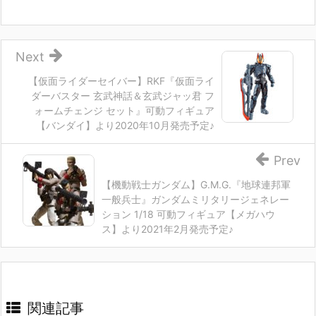
Next
【仮面ライダーセイバー】RKF『仮面ライ
ダーバスター 玄武神話＆玄武ジャッ君 フ
ォームチェンジ セット』可動フィギュア
【バンダイ】より2020年10月発売予定♪
Prev
【機動戦士ガンダム】G.M.G.『地球連邦軍
一般兵士』ガンダムミリタリージェネレー
ション 1/18 可動フィギュア【メガハウ
ス】より2021年2月発売予定♪
関連記事