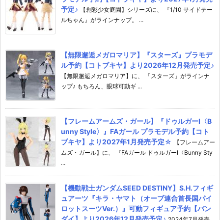
予定♪
【創彩少女庭園】シリーズに、 『1/10 サイドテー
ルちゃん』がラインナップ。 ...
【無限邂逅メガロマリア】『スターズ』プラモデ
ル予約【コトブキヤ】より2026年12月発売予定♪
【無限邂逅メガロマリア】に、 「スターズ」がラインナ
ップ♪ もちろん、眼球可動ギ ...
【フレームアームズ・ガール】『ドゥルガーI〈B
unny Style〉』FAガール プラモデル予約【コト
ブキヤ】より2027年1月発売予定☆
【フレームアー
ムズ・ガール】に、 『FAガール ドゥルガーI〈Bunny Sty
...
【機動戦士ガンダムSEED DESTINY】S.H.フィギ
ュアーツ『キラ・ヤマト（オーブ連合首長国パイ
ロットスーツVer.）』可動フィギュア予約【バン
ダイ】より2026年12月発売予定♪
2024年7月発売