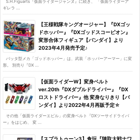
S.H.Figuarts『仮面ライダージャンヌ』に続き、 「仮面ライダーア
ギレラ ...
【王様戦隊キングオージャー】『DXゴッ
ドホッパー』『DXゴッドスコーピオン』
変形合体フィギュア【バンダイ】より
2023年4月発売予定♪
バッタ型メカ「ゴッドホッパー」は、武装「ホッパーアーマー」に変
形。 別売り『DX ...
【仮面ライダーW】変身ベルト
ver.20th『DXダブルドライバー』『DX
ロストドライバー』他 変身なりきり【バ
ンダイ】より2022年4月再販予定☆
その他「仮面ライダーエビル」の変身ベルト『DXツーサイドライバ
ー』をはじめ、 変 ...
【スプラトゥーン3】食玩『陣取大戦ナワ