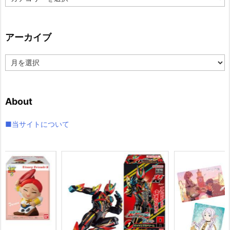
テ
ゴ
リ
アーカイブ
ー
ア
ー
カ
イ
About
ブ
■当サイトについて