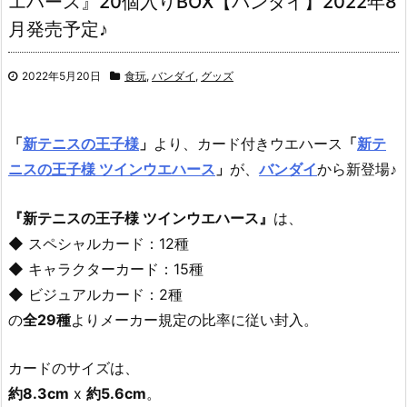
エハース』20個入りBOX【バンダイ】2022年8
月発売予定♪
2022年5月20日
食玩
,
バンダイ
,
グッズ
「
新テニスの王子様
」
より、
カード付きウエハース
「
新テ
ニスの王子様 ツインウエハース
」
が、
バンダイ
から新登場♪
『新テニスの王子様 ツインウエハース』
は、
◆ スペシャルカード：12種
◆ キャラクターカード：15種
◆ ビジュアルカード：2種
の
全29種
よりメーカー規定の比率に従い封入。
カードのサイズは、
約8.3cm
x
約5.6cm
。