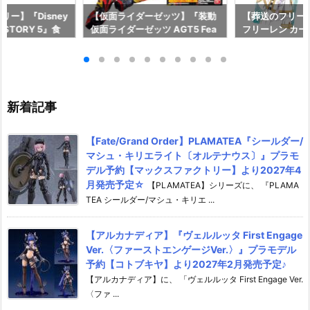
ー】『Disney
【仮面ライダーゼッツ】『装動
【葬送のフリー
OY STORY 5』食
仮面ライダーゼッツ AGT5 Fea
フリーレン カ
予約【バンダイ】
t.装動 仮面ライダーガッチャー
ー』食玩カード
月27日発売♪
ド』食玩フィギュア予約【バン
イ】より2026
ダイ】より2026年8月3日発売
♪
新着記事
【Fate/Grand Order】PLAMATEA『シールダー/
マシュ・キリエライト〔オルテナウス〕』プラモ
デル予約【マックスファクトリー】より2027年4
月発売予定☆
【PLAMATEA】シリーズに、 『PLAMA
TEA シールダー/マシュ・キリエ ...
【アルカナディア】『ヴェルルッタ First Engage
Ver.〈ファーストエンゲージVer.〉』プラモデル
予約【コトブキヤ】より2027年2月発売予定♪
【アルカナディア】に、 「ヴェルルッタ First Engage Ver.
〈ファ ...