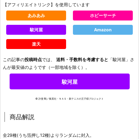
【アフィリエイトリンク】を使用しています
あみあみ
ホビーサーチ
駿河屋
Amazon
楽天
この記事の
投稿時点
では、
送料・手数料を考慮すると
「駿河屋」さ
んが最安値のようです（一部地域を除く）。
駿河屋
© 許斐 剛／集英社・ＮＡＳ・新テニスの王子様プロジェクト
商品解説
全29種(うち箔押し12種)よりランダムに封入。