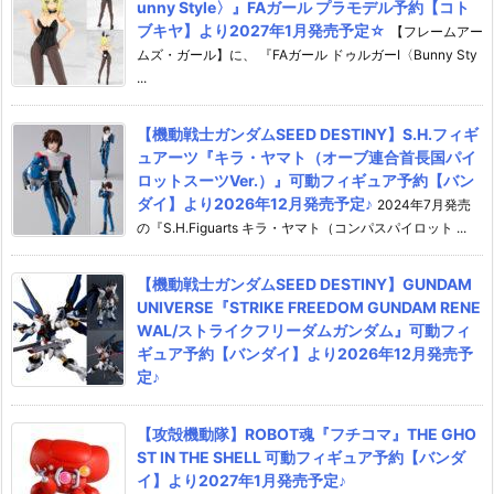
unny Style〉』FAガール プラモデル予約【コト
ブキヤ】より2027年1月発売予定☆
【フレームアー
ムズ・ガール】に、 『FAガール ドゥルガーI〈Bunny Sty
...
【機動戦士ガンダムSEED DESTINY】S.H.フィギ
ュアーツ『キラ・ヤマト（オーブ連合首長国パイ
ロットスーツVer.）』可動フィギュア予約【バン
ダイ】より2026年12月発売予定♪
2024年7月発売
の『S.H.Figuarts キラ・ヤマト（コンパスパイロット ...
【機動戦士ガンダムSEED DESTINY】GUNDAM
UNIVERSE『STRIKE FREEDOM GUNDAM RENE
WAL/ストライクフリーダムガンダム』可動フィ
ギュア予約【バンダイ】より2026年12月発売予
定♪
【攻殻機動隊】ROBOT魂『フチコマ』THE GHO
ST IN THE SHELL 可動フィギュア予約【バンダ
イ】より2027年1月発売予定♪