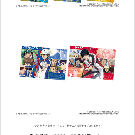
© 許斐 剛／集英社・ＮＡＳ・新テニスの王子様プロジェクト