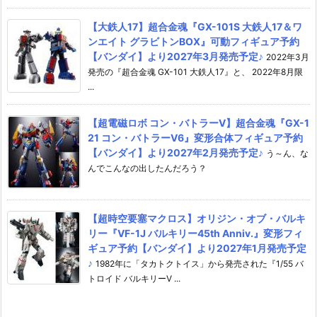
【大鉄人17】超合金魂『GX-101S 大鉄人17＆ワ
ンエイト グラビトンBOX』可動フィギュア予約
【バンダイ】より2027年3月発売予定♪
2022年3月
発売の『超合金魂 GX-101 大鉄人17』と、 2022年8月限
...
【超電磁ロボ コン・バトラーV】超合金魂『GX-1
21 コン・バトラーV6』変形合体フィギュア予約
【バンダイ】より2027年2月発売予定♪
う～ん、な
んでこんなの出したんだろう？
【超時空要塞マクロス】オリジン・オブ・バルキ
リー『VF-1J バルキリー45th Anniv.』変形フィ
ギュア予約【バンダイ】より2027年1月発売予定
♪
1982年に「タカトクトイス」から発売された『1/55 バ
トロイド バルキリーV ...