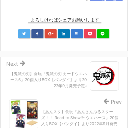
よろしければシェアお願いします
B!
Next
【鬼滅の刃】食玩『鬼滅の刃 カードウエハ
ース6』20個入りBOX【バンダイ】より20
22年9月発売予定♪
Prev
【あんスタ】食玩『あんさんぶるスター
ズ！！‐Road to Show!!- ウエハース』20個
入りBOX【バンダイ】より2022年9月発売