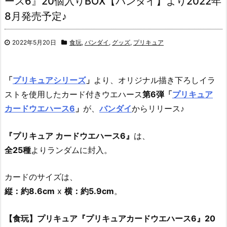
ース6』20個入りBOX【バンダイ】より2022年
8月発売予定♪
2022年5月20日
食玩
,
バンダイ
,
グッズ
,
プリキュア
「
プリキュアシリーズ
」
より、
オリジナル描き下ろしイラ
ストを使用したカード付きウエハース
第6弾
「
プリキュア
カードウエハース6
」
が、
バンダイ
からリリース♪
『プリキュア カードウエハース6』
は、
全25種
よりランダムに封入。
カードのサイズは、
縦：約8.6cm
x
横：約5.9cm
。
【食玩】プリキュア『プリキュアカードウエハース6』20