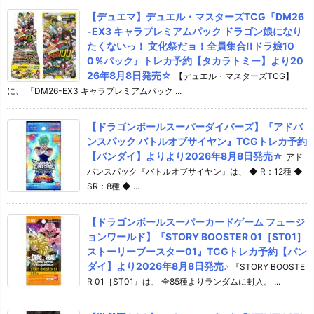
【デュエマ】デュエル・マスターズTCG『DM26
-EX3 キャラプレミアムパック ドラゴン娘になり
たくないっ！ 文化祭だョ！全員集合!!ドラ娘10
0％パック』トレカ予約【タカラトミー】より20
26年8月8日発売☆
【デュエル・マスターズTCG】
に、 『DM26-EX3 キャラプレミアムパック ...
【ドラゴンボールスーパーダイバーズ】『アドバ
ンスパック バトルオブサイヤン』TCGトレカ予約
【バンダイ】よりより2026年8月8日発売☆
アド
バンスパック『バトルオブサイヤン』は、 ◆ R：12種 ◆
SR：8種 ◆ ...
【ドラゴンボールスーパーカードゲーム フュージ
ョンワールド】『STORY BOOSTER 01［ST01］
ストーリーブースター01』TCGトレカ予約【バン
ダイ】より2026年8月8日発売♪
『STORY BOOSTE
R 01［ST01』は、 全85種よりランダムに封入。 ...