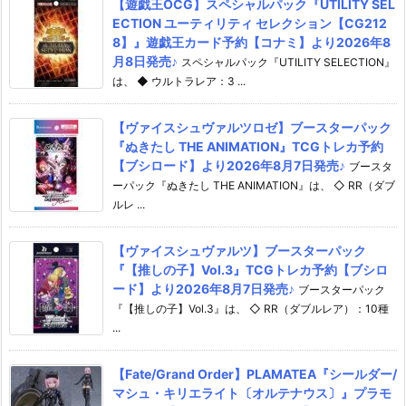
【遊戯王OCG】スペシャルパック『UTILITY SEL
ECTION ユーティリティ セレクション【CG212
8】』遊戯王カード予約【コナミ】より2026年8
月8日発売♪
スペシャルパック『UTILITY SELECTION』
は、 ◆ ウルトラレア：3 ...
【ヴァイスシュヴァルツロゼ】ブースターパック
『ぬきたし THE ANIMATION』TCGトレカ予約
【ブシロード】より2026年8月7日発売♪
ブースタ
ーパック『ぬきたし THE ANIMATION』は、 ◇ RR（ダブ
ルレ ...
【ヴァイスシュヴァルツ】ブースターパック
『【推しの子】Vol.3』TCGトレカ予約【ブシロ
ード】より2026年8月7日発売♪
ブースターパック
『【推しの子】Vol.3』は、 ◇ RR（ダブルレア）：10種
...
【Fate/Grand Order】PLAMATEA『シールダー/
マシュ・キリエライト〔オルテナウス〕』プラモ