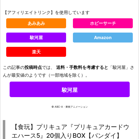
【アフィリエイトリンク】を使用しています
あみあみ
ホビーサーチ
駿河屋
Amazon
楽天
この記事の
投稿時点
では、
送料・手数料を考慮すると
「駿河屋」さ
んが最安値のようです（一部地域を除く）。
駿河屋
© ABC-A・東映アニメーション
【食玩】プリキュア『プリキュアカードウ
エハース5』20個入りBOX【バンダイ】