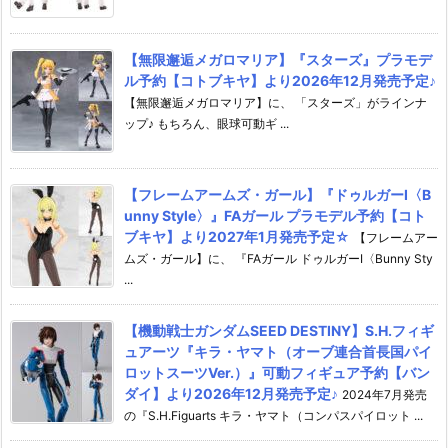
【無限邂逅メガロマリア】『スターズ』プラモデ
ル予約【コトブキヤ】より2026年12月発売予定♪
【無限邂逅メガロマリア】に、 「スターズ」がラインナ
ップ♪ もちろん、眼球可動ギ ...
【フレームアームズ・ガール】『ドゥルガーI〈B
unny Style〉』FAガール プラモデル予約【コト
ブキヤ】より2027年1月発売予定☆
【フレームアー
ムズ・ガール】に、 『FAガール ドゥルガーI〈Bunny Sty
...
【機動戦士ガンダムSEED DESTINY】S.H.フィギ
ュアーツ『キラ・ヤマト（オーブ連合首長国パイ
ロットスーツVer.）』可動フィギュア予約【バン
ダイ】より2026年12月発売予定♪
2024年7月発売
の『S.H.Figuarts キラ・ヤマト（コンパスパイロット ...