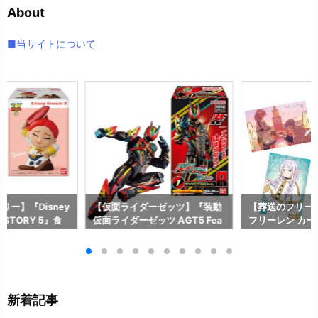
About
ブ
■当サイトについて
ー】『Disney
【仮面ライダーゼッツ】『装動
【葬送のフリー
OY STORY 5』食
仮面ライダーゼッツ AGT5 Fea
フリーレン カ
予約【バンダイ】
t.装動 仮面ライダーガッチャー
ー』食玩カード
月27日発売♪
ド』食玩フィギュア予約【バン
イ】より2026
ダイ】より2026年8月3日発売
♪
新着記事