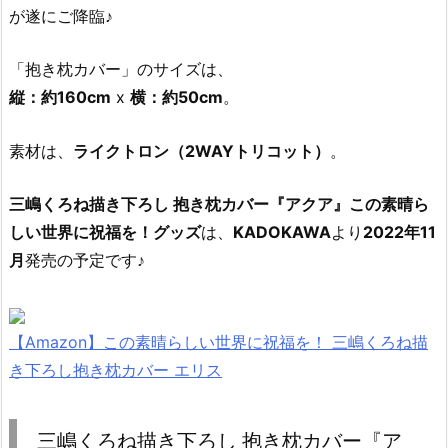
が遂にご降臨♪
「抱き枕カバー」のサイズは、
縦：約160cm
x
横：約50cm
。
素材は、
ライクトロン（2WAYトリコット）
。
三嶋くろね描き下ろし 抱き枕カバー『アクア』この素晴ら
しい世界に祝福を！グッズ
は、
KADOKAWA
より
2022年11
月
発売の予定です♪
【Amazon】この素晴らしい世界に祝福を！ 三嶋くろね描
き下ろし抱き枕カバー エリス
三嶋くろね描き下ろし 抱き枕カバー『ア