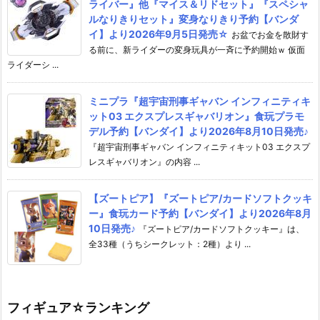
ライバー』他『マイス＆リドセット』『スペシャ
ルなりきりセット』変身なりきり予約【バンダ
イ】より2026年9月5日発売☆
お盆でお金を散財す
る前に、新ライダーの変身玩具が一斉に予約開始ｗ 仮面
ライダーシ ...
ミニプラ『超宇宙刑事ギャバン インフィニティキ
ット03 エクスプレスギャバリオン』食玩プラモ
デル予約【バンダイ】より2026年8月10日発売♪
『超宇宙刑事ギャバン インフィニティキット03 エクスプ
レスギャバリオン』の内容 ...
【ズートピア】『ズートピア/カードソフトクッキ
ー』食玩カード予約【バンダイ】より2026年8月
10日発売♪
『ズートピア/カードソフトクッキー』は、
全33種（うちシークレット：2種）より ...
フィギュア☆ランキング