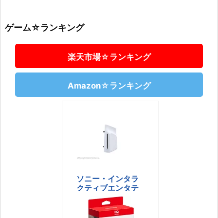
ゲーム☆ランキング
楽天市場☆ランキング
Amazon☆ランキング