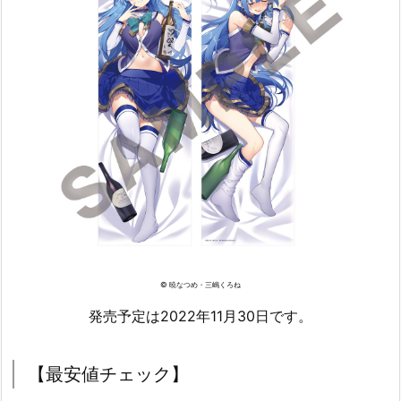
© 暁なつめ・三嶋くろね
発売予定は2022年11月30日です。
【最安値チェック】