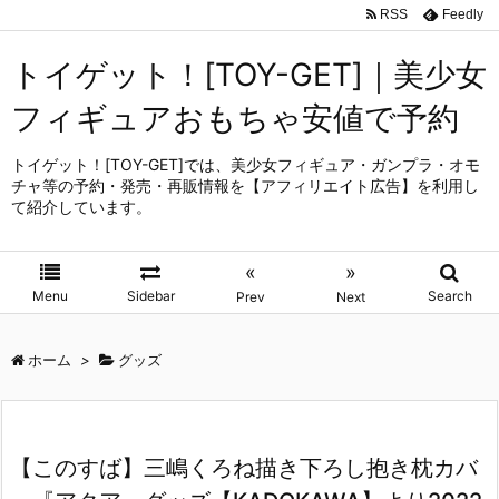
RSS
Feedly
トイゲット！[TOY-GET]｜美少女
フィギュアおもちゃ安値で予約
トイゲット！[TOY-GET]では、美少女フィギュア・ガンプラ・オモ
チャ等の予約・発売・再販情報を【アフィリエイト広告】を利用し
て紹介しています。
«
»
Menu
Sidebar
Search
Prev
Next
ホーム
>
グッズ
【このすば】三嶋くろね描き下ろし抱き枕カバ