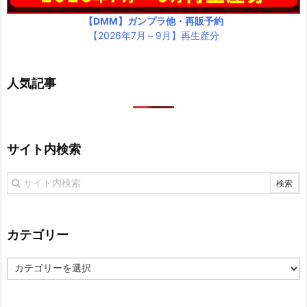
【DMM】ガンプラ他・再販予約
【2026年7月～9月】再生産分
人気記事
サイト内検索
カテゴリー
カ
テ
ゴ