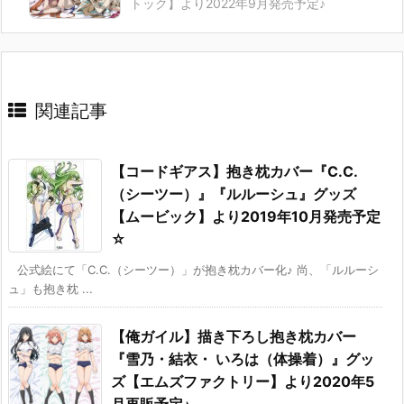
トック】より2022年9月発売予定♪
関連記事
【コードギアス】抱き枕カバー『C.C.
（シーツー）』『ルルーシュ』グッズ
【ムービック】より2019年10月発売予定
☆
公式絵にて「C.C.（シーツー）」が抱き枕カバー化♪ 尚、「ルルーシ
ュ」も抱き枕 ...
【俺ガイル】描き下ろし抱き枕カバー
『雪乃・結衣・ いろは（体操着）』グッ
ズ【エムズファクトリー】より2020年5