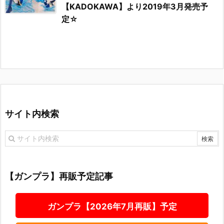
【KADOKAWA】より2019年3月発売予
定☆
サイト内検索
【ガンプラ】再販予定記事
ガンプラ【2026年7月再販】予定