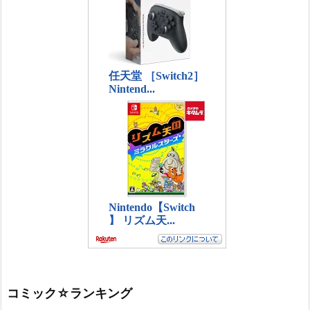
コミック☆ランキング