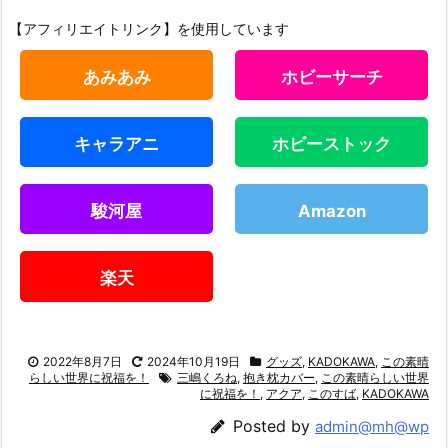
【アフィリエイトリンク】を使用しています
あみあみ
ホビーサーチ
キャラアニ
ホビーストック
駿河屋
Amazon
楽天
2022年8月7日
2024年10月19日
グッズ
,
KADOKAWA
,
この素晴
らしい世界に祝福を！
三嶋くろね
,
抱き枕カバー
,
この素晴らしい世界
に祝福を！
,
アクア
,
このすば
,
KADOKAWA
Posted by
admin@mh@wp