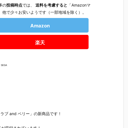
事の
投稿時点
では、
送料を考慮すると
「Amazonマ
」他で少々お安いようです（一部地域を除く）。
Amazon
楽天
 SEGA
【サンリオ】
【ちいかわ】
【コメダ珈琲
【マイン
ラブ and ベリー」の新商品です！
ご
『サンリオキ
『ちいかわ ホ
店】『コメダ
フト】『
だ
ャラクターズ
イップマグ ボ
珈琲店 マスコ
ンクラフト
ドが収録されています！