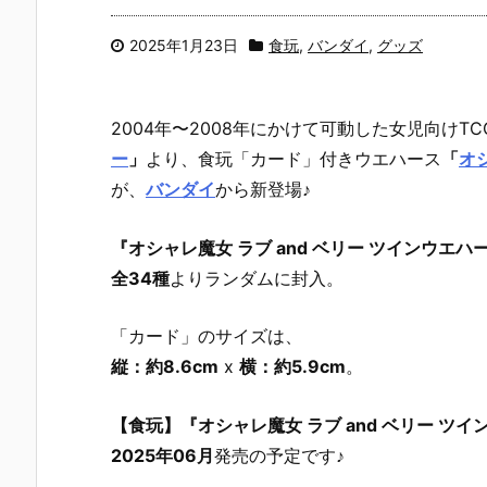
2025年1月23日
食玩
,
バンダイ
,
グッズ
2004年〜2008年にかけて可動した女児向けT
ー
」
より、食玩「カード」付きウエハース
「
オ
が、
バンダイ
から新登場♪
『オシャレ魔女 ラブ and ベリー ツインウエハ
全34種
よりランダムに封入。
「カード」のサイズは、
縦：約8.6cm
x
横：約5.9cm
。
【食玩】『オシャレ魔女 ラブ and ベリー ツイ
2025年06月
発売の予定です♪