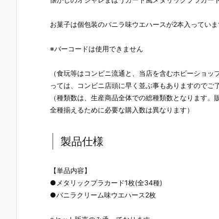
ン カードソフ
の刃 ディフォ
ィチャーム S
ちどーる』
トクッキー』
ルメシールウ
KZOO（スキ
玩フィギュ
食玩カード予
エハース 其ノ
ズー）』食玩
予約【バン
お菓子は個包装のバニラ味ウエハースが2本入っていま
約【バンダ
十五』食玩シ
グッズ予約
イ】より20
イ】より202
ール予約【バ
【バンダイ】
6年8月3日
※バーコードは使用できません
6年8月3日発
ンダイ】より
より2026年8
売♪
売♪
2026年8月3
月3日発売♪
日発売♪
（食玩等はコンビニ流通と、当店を含むホビーショッ
っては、コンビニ店頭に早く並ぶ事もありますのでご
（種類数は、生産商品全体での総種類数となります。
全種揃えるために必要な購入数は異なります）
製品仕様
【単品内容】
●メタリックプラカード1枚(全34種)
●バニラクリーム味ウエハース2枚