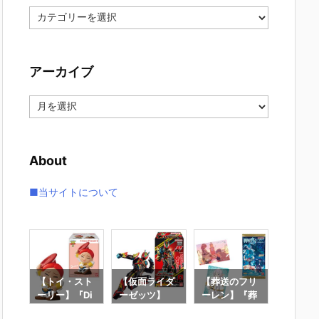
カ
テ
ゴ
リ
アーカイブ
ー
ア
ー
カ
イ
About
ブ
■当サイトについて
クラ
【トイ・スト
【仮面ライダ
【葬送のフリ
【鬼滅
マイ
ーリー】『Di
ーゼッツ】
ーレン】『葬
にふぉ
 マ
sney Friends
『装動 仮面ラ
送のフリーレ
しょん