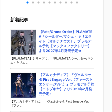
＆ビ
9 TOY STOR
イダーゼッツ
ン カードソフ
の刃 デ
』食
Y 5』食玩フ
AGT5 Feat.
トクッキー』
ルメシ
ット
ィギュア予約
装動 仮面ライ
食玩カード予
エハース
ンダ
【バンダイ】
ダーガッチャ
約【バンダ
十五』
新着記事
02
より2026年7
ード』食玩フ
イ】より202
ール予
日
月27日発売♪
ィギュア予約
6年8月3日発
ンダイ
【バンダイ】
売♪
2026年
【Fate/Grand Order】PLAMATE
より2026年8
日発売♪
A『シールダー/マシュ・キリエラ
月3日発売♪
イト〔オルテナウス〕』プラモデ
ル予約【マックスファクトリー】
より2027年4月発売予定☆
【PLAMATEA】シリーズに、 『PLAMATEA シールダー/マシ
ュ・キリエ ...
【アルカナディア】『ヴェルルッ
タ First Engage Ver.〈ファースト
エンゲージVer.〉』プラモデル予約
【コトブキヤ】より2027年2月発
売予定♪
【アルカナディア】に、 「ヴェルルッタ First Engage Ver.
〈ファ ...