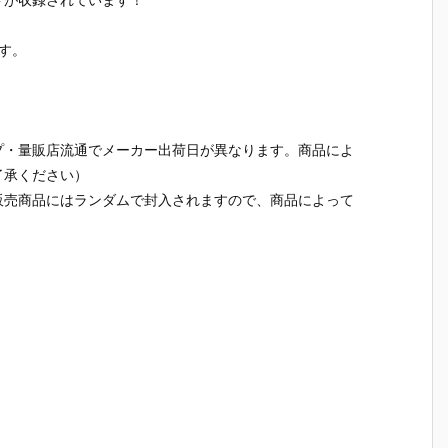
食
バルーンポッ
ーロつき』食
ット＆シロノ
スコット
ア
プチャーム&
玩グッズ予約
ワール風味チ
スケット
ダ
グミ』食玩グ
【バンダイ】
ョコボーロ』
玩マスコ
す。
2
ッズ予約【バ
より2026年8
食玩グッズ予
予約【バ
発
ンダイ】より
月3日発売♪
約【バンダ
イ】より2
2026年8月3
イ】より202
6年7月27
日発売♪
6年7月27日
発売♪
発売♪
プ・量販店流通でメーカー出荷日が異なります。商品によ
了承ください）
販売商品にはランダムで封入されますので、商品によって