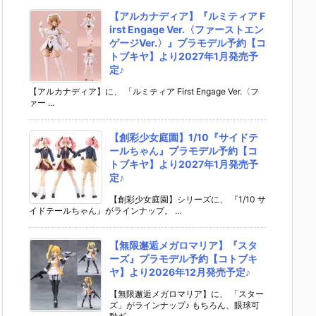
【アルカナディア】『ルミティア F
irst Engage Ver.〈ファーストエン
ゲージVer.〉』プラモデル予約【コ
トブキヤ】より2027年1月発売予
定♪
【アルカナディア】に、 「ルミティア First Engage Ver.〈フ
ァー ...
【創彩少女庭園】1/10『サイドテ
ールちゃん』プラモデル予約【コ
トブキヤ】より2027年1月発売予
定♪
【創彩少女庭園】シリーズに、 『1/10 サ
イドテールちゃん』がラインナップ。 ...
【無限邂逅メガロマリア】『スタ
ーズ』プラモデル予約【コトブキ
ヤ】より2026年12月発売予定♪
【無限邂逅メガロマリア】に、 「スター
ズ」がラインナップ♪ もちろん、眼球可