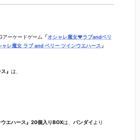
CGアーケードゲーム
「
オシャレ魔女♥ラブandベリ
シャレ魔女 ラブ and ベリー ツインウエハース
」
ース』
は、
ンウエハース』20個入りBOX
は、
バンダイ
より