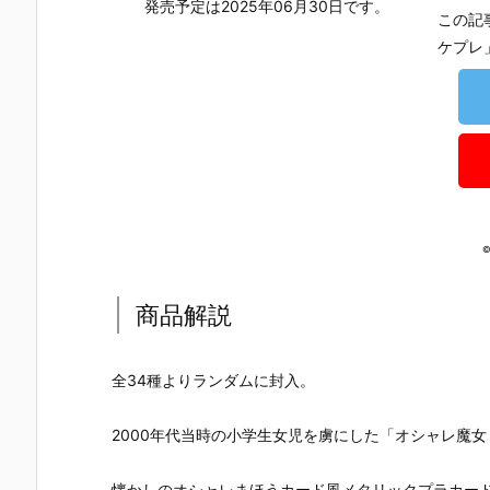
発売予定は2025年06月30日です。
この記
ケプレ
©
商品解説
全34種よりランダムに封入。
【葬送のフリ
【鬼滅の刃】
【Stray Kid
【たまごっ
2000年代当時の小学生女児を虜にした「オシャレ魔女 
ーレン】『葬
にふぉるめー
s】『ロリポ
ち】『たま
送のフリーレ
しょん『鬼滅
ップキャンデ
っち おとも
懐かしのオシャレまほうカード風メタリックプラカー