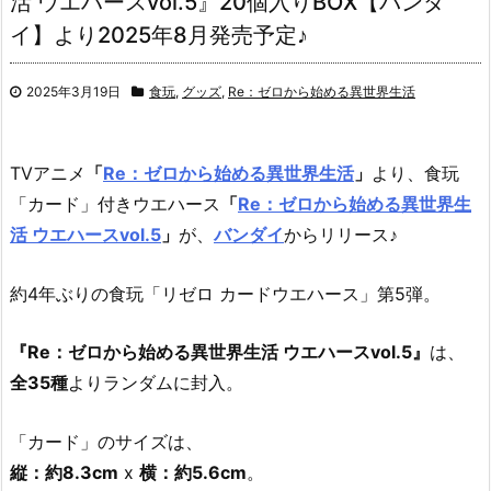
活 ウエハースvol.5』20個入りBOX【バンダ
イ】より2025年8月発売予定♪
2025年3月19日
食玩
,
グッズ
,
Re：ゼロから始める異世界生活
TVアニメ
「
Re：ゼロから始める異世界生活
」
より、食玩
「カード」付きウエハース
「
Re：ゼロから始める異世界生
活 ウエハースvol.5
」
が、
バンダイ
からリリース♪
約4年ぶりの食玩「リゼロ カードウエハース」第5弾。
『Re：ゼロから始める異世界生活 ウエハースvol.5』
は、
全35種
よりランダムに封入。
「カード」のサイズは、
縦：約8.3cm
x
横：約5.6cm
。