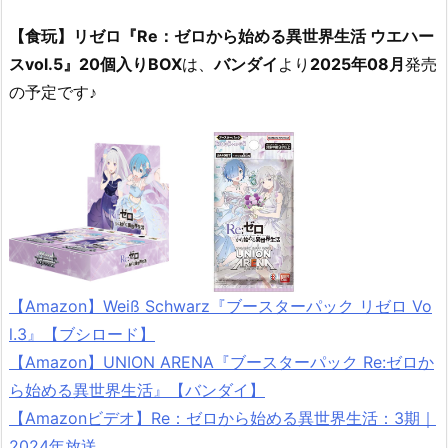
【食玩】リゼロ『Re：ゼロから始める異世界生活 ウエハー
スvol.5』20個入りBOX
は、
バンダイ
より
2025年08月
発売
の予定です♪
【Amazon】Weiß Schwarz『ブースターパック リゼロ Vo
l.3』【ブシロード】
【Amazon】UNION ARENA『ブースターパック Re:ゼロか
ら始める異世界生活』【バンダイ】
【Amazonビデオ】Re：ゼロから始める異世界生活：3期｜
2024年放送