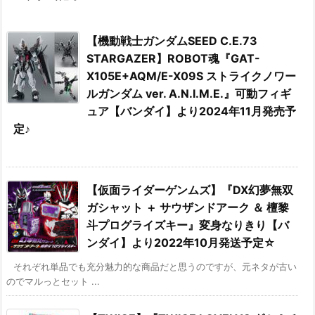
【機動戦士ガンダムSEED C.E.73
STARGAZER】ROBOT魂『GAT-
X105E+AQM/E-X09S ストライクノワー
ルガンダム ver. A.N.I.M.E.』可動フィギ
ュア【バンダイ】より2024年11月発売予
定♪
【仮面ライダーゲンムズ】『DX幻夢無双
ガシャット ＋ サウザンドアーク ＆ 檀黎
斗プログライズキー』変身なりきり【バ
ンダイ】より2022年10月発送予定☆
それぞれ単品でも充分魅力的な商品だと思うのですが、元ネタが古い
のでマルっとセット ...