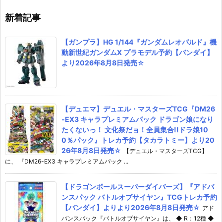
新着記事
【ガンプラ】HG 1/144『ガンダムレオパルド』機
動新世紀ガンダムX プラモデル予約【バンダイ】
より2026年8月8日発売☆
【デュエマ】デュエル・マスターズTCG『DM26
-EX3 キャラプレミアムパック ドラゴン娘になり
たくないっ！ 文化祭だョ！全員集合!!ドラ娘10
0％パック』トレカ予約【タカラトミー】より20
26年8月8日発売☆
【デュエル・マスターズTCG】
に、 『DM26-EX3 キャラプレミアムパック ...
【ドラゴンボールスーパーダイバーズ】『アドバ
ンスパック バトルオブサイヤン』TCGトレカ予約
【バンダイ】よりより2026年8月8日発売☆
アド
バンスパック『バトルオブサイヤン』は、 ◆ R：12種 ◆