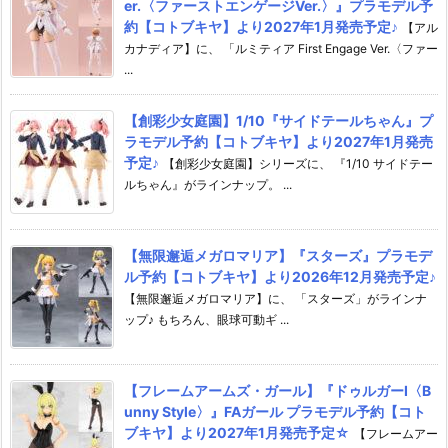
er.〈ファーストエンゲージVer.〉』プラモデル予
約【コトブキヤ】より2027年1月発売予定♪
【アル
カナディア】に、 「ルミティア First Engage Ver.〈ファー
...
【創彩少女庭園】1/10『サイドテールちゃん』プ
ラモデル予約【コトブキヤ】より2027年1月発売
予定♪
【創彩少女庭園】シリーズに、 『1/10 サイドテー
ルちゃん』がラインナップ。 ...
【無限邂逅メガロマリア】『スターズ』プラモデ
ル予約【コトブキヤ】より2026年12月発売予定♪
【無限邂逅メガロマリア】に、 「スターズ」がラインナ
ップ♪ もちろん、眼球可動ギ ...
【フレームアームズ・ガール】『ドゥルガーI〈B
unny Style〉』FAガール プラモデル予約【コト
ブキヤ】より2027年1月発売予定☆
【フレームアー