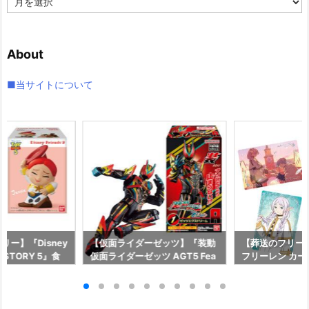
ー
カ
イ
About
ブ
■当サイトについて
ー】『Disney
【仮面ライダーゼッツ】『装動
【葬送のフリー
OY STORY 5』食
仮面ライダーゼッツ AGT5 Fea
フリーレン カ
予約【バンダイ】
t.装動 仮面ライダーガッチャー
ー』食玩カード
月27日発売♪
ド』食玩フィギュア予約【バン
イ】より2026
ダイ】より2026年8月3日発売
♪