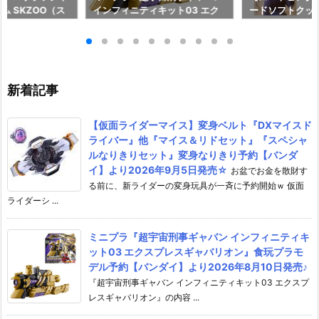
ム SKZOO（ス
インフィニティキット03 エク
ードソフトクッ
玩グッズ予約【バ
スプレスギャバリオン』食玩プ
ド予約【バンダイ
026年8月3日発
ラモデル予約【バンダイ】より
年8月10日発売♪
2026年8月10日発売♪
新着記事
【仮面ライダーマイス】変身ベルト『DXマイスド
ライバー』他『マイス＆リドセット』『スペシャ
ルなりきりセット』変身なりきり予約【バンダ
イ】より2026年9月5日発売☆
お盆でお金を散財す
る前に、新ライダーの変身玩具が一斉に予約開始ｗ 仮面
ライダーシ ...
ミニプラ『超宇宙刑事ギャバン インフィニティキ
ット03 エクスプレスギャバリオン』食玩プラモ
デル予約【バンダイ】より2026年8月10日発売♪
『超宇宙刑事ギャバン インフィニティキット03 エクスプ
レスギャバリオン』の内容 ...