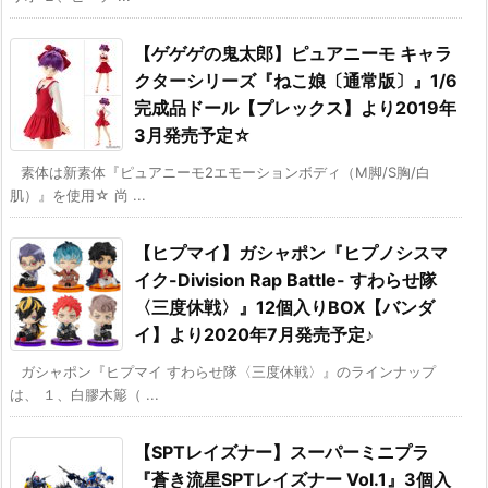
【ゲゲゲの鬼太郎】ピュアニーモ キャラ
クターシリーズ『ねこ娘〔通常版〕』1/6
完成品ドール【プレックス】より2019年
3月発売予定☆
素体は新素体『ピュアニーモ2エモーションボディ（M脚/S胸/白
肌）』を使用☆ 尚 ...
【ヒプマイ】ガシャポン『ヒプノシスマ
イク-Division Rap Battle- すわらせ隊
〈三度休戦〉』12個入りBOX【バンダ
イ】より2020年7月発売予定♪
ガシャポン『ヒプマイ すわらせ隊〈三度休戦〉』のラインナップ
は、 １、白膠木簓（ ...
【SPTレイズナー】スーパーミニプラ
『蒼き流星SPTレイズナー Vol.1』3個入