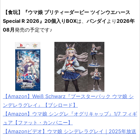
【食玩】『ウマ娘 プリティーダービー ツインウエハース
Special R 2026』20個入りBOX
は、
バンダイ
より
2026年
08月
発売の予定です♪
【Amazon】Weiß Schwarz『ブースターパック ウマ娘 シ
ンデレラグレイ』【ブシロード】
【Amazon】ウマ娘 シングレ『オグリキャップ』1/7 フィギ
ュア【ファット・カンパニー】
【Amazonビデオ】ウマ娘 シンデレラグレイ｜2025年放送