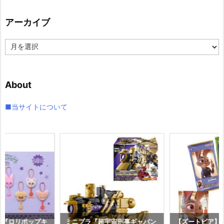
ゴ
リ
アーカイブ
ー
ア
ー
カ
イ
About
ブ
■当サイトについて
ds】『ロリポップキ
ミニプラ『超宇宙刑事ギャバン
【ズートピア】