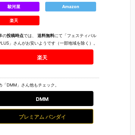
駿河屋
Amazon
楽天
事の
投稿時点
では、
送料無料
にて「フェスティバル
PLUS」さんがお安いようです（一部地域を除く）。
楽天
め「DMM」さん他もチェック。
DMM
プレミアム バンダイ
【サンリオ】
【ちいかわ】
【コメダ珈琲
【マイン
ご
『サンリオキ
『ちいかわ ホ
店】『コメダ
フト】『
だ
ャラクターズ
イップマグ ボ
珈琲店 マスコ
ンクラフト