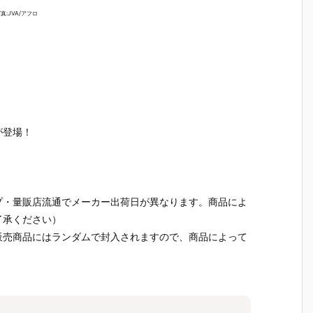
食
バルーンポッ
ーロつき』食
ット＆シロノ
スコット
写真:JVA/アフロ
ア
プチャーム&
玩グッズ予約
ワール風味チ
スケット
ダ
グミ』食玩グ
【バンダイ】
ョコボーロ』
玩マスコ
2
ッズ予約【バ
より2026年8
食玩グッズ予
予約【バ
発
ンダイ】より
月3日発売♪
約【バンダ
イ】より2
2026年8月3
イ】より202
6年7月27
日発売♪
6年7月27日
発売♪
発売♪
が登場！
プ・量販店流通でメーカー出荷日が異なります。商品によ
了承ください）
販売商品にはランダムで封入されますので、商品によって