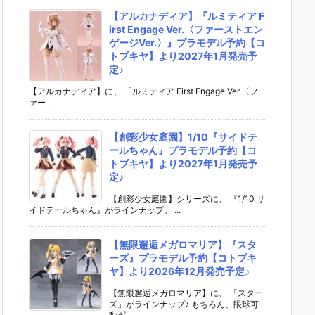
【アルカナディア】『ルミティア F
irst Engage Ver.〈ファーストエン
ゲージVer.〉』プラモデル予約【コ
トブキヤ】より2027年1月発売予
定♪
【アルカナディア】に、 「ルミティア First Engage Ver.〈フ
ァー ...
【創彩少女庭園】1/10『サイドテ
ールちゃん』プラモデル予約【コ
トブキヤ】より2027年1月発売予
定♪
【創彩少女庭園】シリーズに、 『1/10 サ
イドテールちゃん』がラインナップ。 ...
【無限邂逅メガロマリア】『スタ
ーズ』プラモデル予約【コトブキ
ヤ】より2026年12月発売予定♪
【無限邂逅メガロマリア】に、 「スター
ズ」がラインナップ♪ もちろん、眼球可