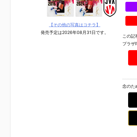
【その他の写真はコチラ】
発売予定は2026年08月31日です。
この記
プラザ
念のた
【葬送のフリ
【鬼滅の刃】
【Stray Kid
【たまごっ
ーレン】『葬
にふぉるめー
s】『ロリポ
ち】『たま
送のフリーレ
しょん『鬼滅
ップキャンデ
っち おとも