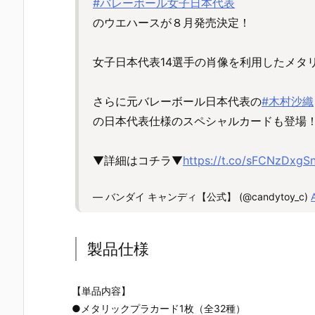
#バレーボール女子日本代表
のウエハースが８月発売決定！
女子日本代表14選手の肖像を利用したメタ
さらに元バレーボール日本代表の
#木村沙織
の日本代表仕様のスペシャルカードも登場
▼詳細はコチラ▼
https://t.co/sFCNzDxgS
— バンダイ キャンディ【公式】 (@candytoy_c)
製品仕様
【単品内容】
●メタリックプラカード1枚（全32種）