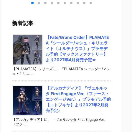
＆ビ
9 TOY STOR
イダーゼッツ
ン カードソフ
の刃 デ
』食
Y 5』食玩フ
AGT5 Feat.
トクッキー』
ルメシ
ット
ィギュア予約
装動 仮面ライ
食玩カード予
エハース
ンダ
【バンダイ】
ダーガッチャ
約【バンダ
十五』
新着記事
02
より2026年7
ード』食玩フ
イ】より202
ール予
日
月27日発売♪
ィギュア予約
6年8月3日発
ンダイ
【バンダイ】
売♪
2026年
【Fate/Grand Order】PLAMATE
より2026年8
日発売♪
A『シールダー/マシュ・キリエラ
月3日発売♪
イト〔オルテナウス〕』プラモデ
ル予約【マックスファクトリー】
より2027年4月発売予定☆
【PLAMATEA】シリーズに、 『PLAMATEA シールダー/マシ
ュ・キリエ ...
【アルカナディア】『ヴェルルッ
タ First Engage Ver.〈ファースト
エンゲージVer.〉』プラモデル予約
【コトブキヤ】より2027年2月発
売予定♪
【アルカナディア】に、 「ヴェルルッタ First Engage Ver.
〈ファ ...