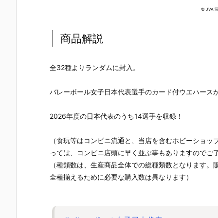
ン カードソフ
の刃 ディフォ
ィチャーム S
ちどーる』
© JVA 
トクッキー』
ルメシールウ
KZOO（スキ
玩フィギュ
食玩カード予
エハース 其ノ
ズー）』食玩
予約【バン
約【バンダ
十五』食玩シ
グッズ予約
イ】より20
商品解説
イ】より202
ール予約【バ
【バンダイ】
6年8月3日
6年8月3日発
ンダイ】より
より2026年8
売♪
売♪
2026年8月3
月3日発売♪
日発売♪
全32種よりランダムに封入。
バレーボール女子日本代表選手のカード付ウエハース
2026年度の日本代表のうち14選手を収録！
（食玩等はコンビニ流通と、当店を含むホビーショッ
っては、コンビニ店頭に早く並ぶ事もありますのでご
（種類数は、生産商品全体での総種類数となります。
全種揃えるために必要な購入数は異なります）