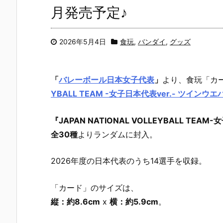
月発売予定♪
2026年5月4日
食玩
,
バンダイ
,
グッズ
「
バレーボール日本女子代表
」
より、食玩「カ
YBALL TEAM -女子日本代表ver.- ツインウエ
『JAPAN NATIONAL VOLLEYBALL TEA
全30種
よりランダムに封入。
2026年度の日本代表のうち14選手を収録。
「カード」のサイズは、
縦：約8.6cm
x
横：約5.9cm
。