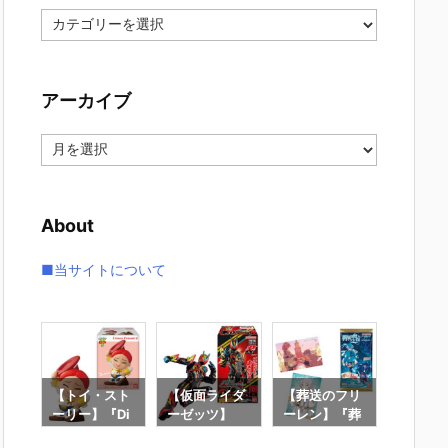
カ
テ
ゴ
リ
アーカイブ
ー
ア
ー
カ
イ
About
ブ
■当サイトについて
クラ
【トイ・スト
【仮面ライダ
【葬送のフリ
【鬼滅
マイ
ーリー】『Di
ーゼッツ】
ーレン】『葬
にふぉ
 マ
sney Friends
『装動 仮面ラ
送のフリーレ
しょん