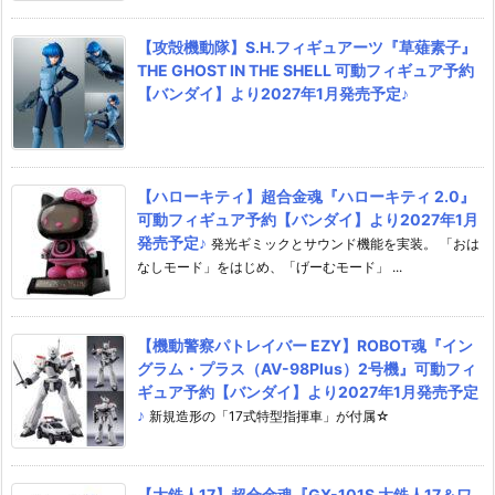
【攻殻機動隊】S.H.フィギュアーツ『草薙素子』
THE GHOST IN THE SHELL 可動フィギュア予約
【バンダイ】より2027年1月発売予定♪
【ハローキティ】超合金魂『ハローキティ 2.0』
可動フィギュア予約【バンダイ】より2027年1月
発売予定♪
発光ギミックとサウンド機能を実装。 「おは
なしモード」をはじめ、「げーむモード」 ...
【機動警察パトレイバー EZY】ROBOT魂『イン
グラム・プラス（AV-98Plus）2号機』可動フィ
ギュア予約【バンダイ】より2027年1月発売予定
♪
新規造形の「17式特型指揮車」が付属☆
【大鉄人17】超合金魂『GX-101S 大鉄人17＆ワ