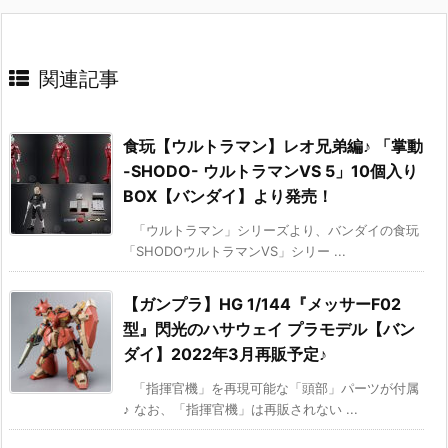
関連記事
食玩【ウルトラマン】レオ兄弟編♪ 「掌動
-SHODO- ウルトラマンVS 5」10個入り
BOX【バンダイ】より発売！
「ウルトラマン」シリーズより、バンダイの食玩
「SHODOウルトラマンVS」シリー ...
【ガンプラ】HG 1/144『メッサーF02
型』閃光のハサウェイ プラモデル【バン
ダイ】2022年3月再販予定♪
「指揮官機」を再現可能な「頭部」パーツが付属
♪ なお、「指揮官機」は再販されない ...