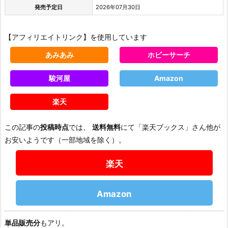
発売予定日
2026年07月30日
【アフィリエイトリンク】を使用しています
あみあみ
ホビーサーチ
駿河屋
Amazon
楽天
この記事の
投稿時点
では、
送料無料
にて「楽天ブックス」さん他が
お安いようです（一部地域を除く）。
楽天
Amazon
単品販売分
もアリ。