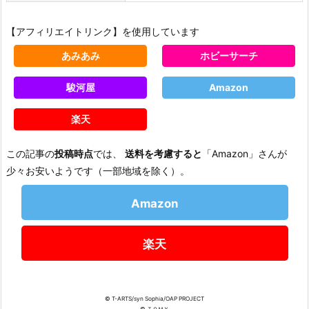
【アフィリエイトリンク】を使用しています
あみあみ
ホビーサーチ
駿河屋
Amazon
楽天
この記事の
投稿時点
では、
送料を考慮すると
「Amazon」さんが
少々お安いようです（一部地域を除く）。
Amazon
楽天
© T-ARTS/syn Sophia/OAP PROJECT
© ＴＯＭＹ