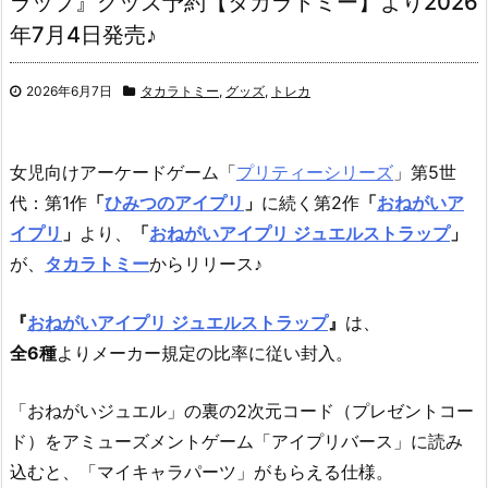
ラップ』グッズ予約【タカラトミー】より2026
年7月4日発売♪
2026年6月7日
タカラトミー
,
グッズ
,
トレカ
女児向けアーケードゲーム「
プリティーシリーズ
」第5世
代：第1作
「
ひみつのアイプリ
」
に続く第2作
「
おねがいア
イプリ
」
より、
「
おねがいアイプリ ジュエルストラップ
」
が、
タカラトミー
からリリース♪
『
おねがいアイプリ ジュエルストラップ
』
は、
全6種
よりメーカー規定の比率に従い封入。
「おねがいジュエル」の裏の2次元コード（プレゼントコー
ド）をアミューズメントゲーム「アイプリバース」に読み
込むと、「マイキャラパーツ」がもらえる仕様。