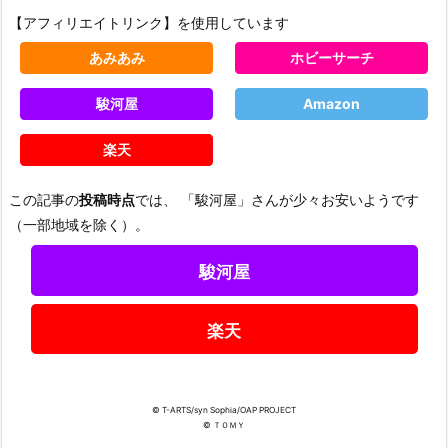
【アフィリエイトリンク】を使用しています
あみあみ
ホビーサーチ
駿河屋
Amazon
楽天
この記事の
投稿時点
では、 「駿河屋」さんが少々お安いようです
（一部地域を除く）。
駿河屋
楽天
© T-ARTS/syn Sophia/OAP PROJECT
© ＴＯＭＹ