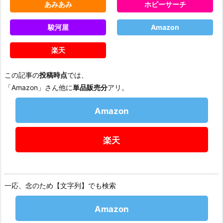
あみあみ
ホビーサーチ
駿河屋
Amazon
楽天
この記事の
投稿時点
では、
「Amazon」さん他に
単品販売分
アリ。
Amazon
楽天
一応、念のため【文字列】でも検索
Amazon