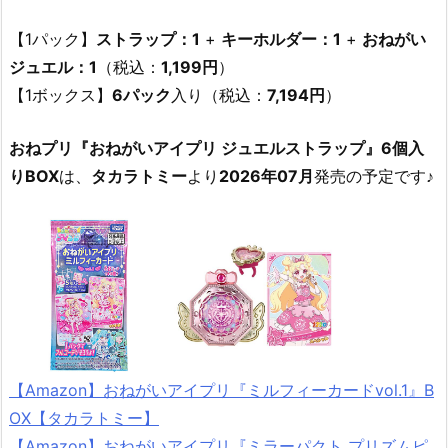
【1パック】
ストラップ：1
+
キーホルダー：1
+
おねがい
ジュエル：1
（税込：
1,199円
）
【1ボックス】
6パック
入り（税込：
7,194円
）
おねプリ『おねがいアイプリ ジュエルストラップ』6個入
りBOX
は、
タカラトミー
より
2026年07月
発売の予定です♪
【Amazon】おねがいアイプリ『ミルフィーカードvol.1』B
OX【タカラトミー】
【Amazon】おねがいアイプリ『ミラーパクト プリズムピ