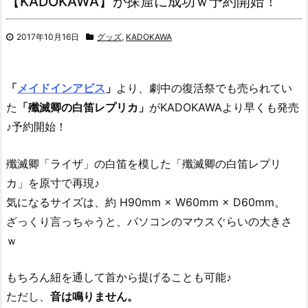
【KADOKAWA】が探窟に成功ｗ予約開始！
2017年10月16日
グッズ
,
KADOKAWA
「
メイドインアビス
」
より、劇中の復活祭でも売られてい
た
「殲滅卿の白笛レプリカ」
がKADOKAWAより早くも発売
♪予約開始！
殲滅卿「ライザ」の白笛を模した「殲滅卿の白笛レプリ
カ」を原寸で再現♪
気になるサイズは、約 H90mm × W60mm × D60mm。
ざっくり言っちゃうと、パソコンのマウスぐらいの大きさ
ｗ
もちろん紐を通して首から提げることも可能♪
ただし、
音は鳴りません。