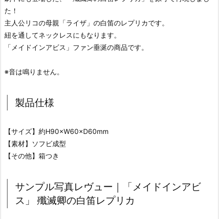
た！
主人公リコの母親「ライザ」の白笛のレプリカです。
紐を通してネックレスにもなります。
「メイドインアビス」ファン垂涎の商品です。
※音は鳴りません。
製品仕様
【サイズ】約H90×W60×D60mm
【素材】ソフビ成型
【その他】箱つき
サンプル写真レヴュー｜「メイドインアビ
ス」 殲滅卿の白笛レプリカ