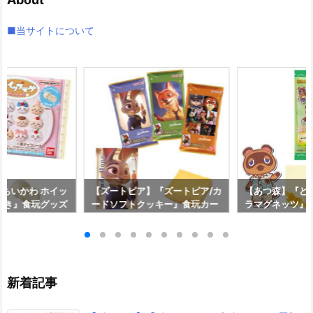
ブ
■当サイトについて
ちいかわ ホイッ
【ズートピア】『ズートピア/カ
【あつ森】『ど
つき』食玩グッズ
ードソフトクッキー』食玩カー
ラマグネッツ』
】より2026年8
ド予約【バンダイ】より2026
【バンダイ】より
年8月10日発売♪
0日発売♪
新着記事