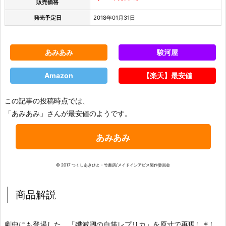
販売価格
発売予定日
2018年01月31日
あみあみ
駿河屋
Amazon
【楽天】最安値
この記事の投稿時点では、
「あみあみ」さんが最安値のようです。
あみあみ
© 2017 つくしあきひと・竹書房/メイドインアビス製作委員会
商品解説
劇中にも登場した、「殲滅卿の白笛レプリカ」を原寸で再現しまし