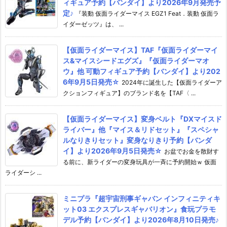
ィギュア予約【バンダイ】より2026年9月発売予
定♪
『装動 仮面ライダーマイス EGZ1 Feat．装動 仮面ラ
イダーゼッツ』は、 ...
【仮面ライダーマイス】TAF『仮面ライダーマイ
ス&マイスシードエグズ』『仮面ライダーマオ
ウ』他 可動フィギュア予約【バンダイ】より202
6年9月5日発売☆
2024年に誕生した【仮面ライダーア
クションフィギュア】のブランド名を【TAF〈 ...
【仮面ライダーマイス】変身ベルト『DXマイスド
ライバー』他『マイス＆リドセット』『スペシャ
ルなりきりセット』変身なりきり予約【バンダ
イ】より2026年9月5日発売☆
お盆でお金を散財す
る前に、新ライダーの変身玩具が一斉に予約開始ｗ 仮面
ライダーシ ...
ミニプラ『超宇宙刑事ギャバン インフィニティキ
ット03 エクスプレスギャバリオン』食玩プラモ
デル予約【バンダイ】より2026年8月10日発売♪