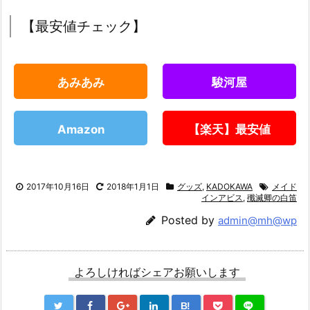
【最安値チェック】
あみあみ
駿河屋
Amazon
【楽天】最安値
2017年10月16日
2018年1月1日
グッズ
,
KADOKAWA
メイド
インアビス
,
殲滅卿の白笛
Posted by
admin@mh@wp
よろしければシェアお願いします
B!