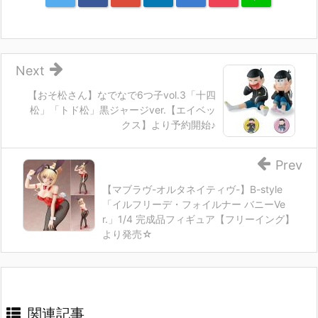
Next
【おそ松さん】なでなで6つ子vol.3「十四
松」「トド松」黒ジャージver.【エイベッ
クス】より予約開始♪
Prev
【マブラヴ-オルタネイティヴ-】B-style
「イルフリーデ・フォイルナー バニーVe
r.」1/4 完成品フィギュア【フリーイング】
より発売☆
関連記事