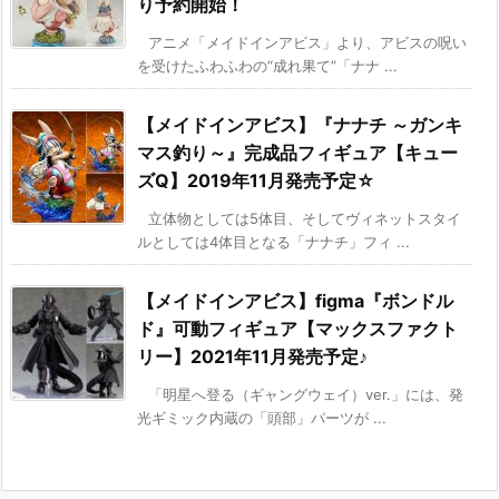
り予約開始！
アニメ「メイドインアビス」より、アビスの呪い
を受けたふわふわの“成れ果て”「ナナ ...
【メイドインアビス】『ナナチ ～ガンキ
マス釣り～』完成品フィギュア【キュー
ズQ】2019年11月発売予定☆
立体物としては5体目、そしてヴィネットスタイ
ルとしては4体目となる「ナナチ」フィ ...
【メイドインアビス】figma『ボンドル
ド』可動フィギュア【マックスファクト
リー】2021年11月発売予定♪
「明星へ登る（ギャングウェイ）ver.」には、発
光ギミック内蔵の「頭部」パーツが ...