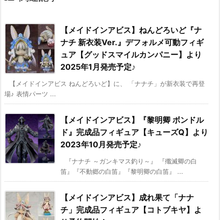
【メイドインアビス】ねんどろいど『ナ
ナチ 新衣装Ver.』デフォルメ可動フィギ
ュア【グッドスマイルカンパニー】より
2025年1月発売予定♪
【メイドインアビス ねんどろいど】に、 「ナナチ」が新衣装で再登
場♪ 表情パーツ ...
【メイドインアビス】『黎明卿 ボンドル
ド』完成品フィギュア【キューズQ】より
2023年10月発売予定♪
『ナナチ ～ガンキマス釣り～』 『殲滅卿の白
笛』『不動郷の白笛』『黎明卿の白笛』 ...
【メイドインアビス】成れ果て「ナナ
チ」完成品フィギュア【コトブキヤ】よ