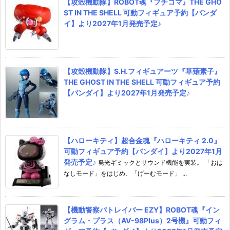
【攻殻機動隊】ROBOT魂『フチコマ』THE GHO
ST IN THE SHELL 可動フィギュア予約【バンダ
イ】より2027年1月発売予定♪
【攻殻機動隊】S.H.フィギュアーツ『草薙素子』
THE GHOST IN THE SHELL 可動フィギュア予約
【バンダイ】より2027年1月発売予定♪
【ハローキティ】超合金魂『ハローキティ 2.0』
可動フィギュア予約【バンダイ】より2027年1月
発売予定♪
発光ギミックとサウンド機能を実装。 「おは
なしモード」をはじめ、「げーむモード」 ...
【機動警察パトレイバー EZY】ROBOT魂『イン
グラム・プラス（AV-98Plus）2号機』可動フィ