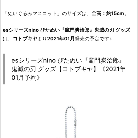
「ぬいぐるみマスコット」のサイズは、
全高：約15cm
。
esシリーズnino ぴたぬい『竈門炭治郎』鬼滅の刃 グッズ
は、
コトブキヤ
より
2021年01月
発売の予定です♪
esシリーズnino ぴたぬい『竈門炭治郎』
鬼滅の刃 グッズ【コトブキヤ】《2021年
01月予約》