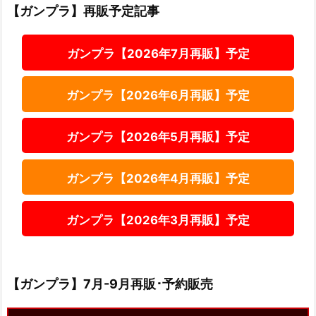
【ガンプラ】再販予定記事
ガンプラ【2026年7月再販】予定
ガンプラ【2026年6月再販】予定
ガンプラ【2026年5月再販】予定
ガンプラ【2026年4月再販】予定
ガンプラ【2026年3月再販】予定
【ガンプラ】7月-9月再販･予約販売