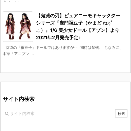
ては『 ...
【鬼滅の刃】ピュアニーモキャラクター
シリーズ『竈門禰豆子（かまど ねず
こ）』1/6 美少女ドール【アゾン】より
2021年2月発売予定♪
待望の「禰豆子」ドールではありますが･･･期待は禁物。 ちなみに、
本家「アニプレ ...
サイト内検索