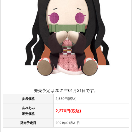
発売予定は2021年01月31日です。
参考価格
2,530円(税込)
あみあみ
2,270円(税込)
販売価格
発売予定日
2021年01月31日