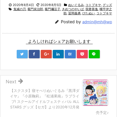
2020年8月4日
2020年8月5日
ぬいぐるみ
,
コトブキヤ
,
グッズ
鬼滅の刃
,
竈門炭治郎
,
竈門禰豆子
,
きめつのやいば
,
我妻善逸
,
嘴平伊之
助
,
冨岡義勇
,
ぴたぬい
,
コトブキヤ
Posted by
admin@mh@wp
よろしければシェアお願いします
B!
Next
【スクスタ】寝そべりぬいぐるみ『黒澤ダ
イヤ』『小原鞠莉』『松浦果南』ラブライ
ブ! スクールアイドルフェスティバル ALL
STARS グッズ【セガ】より2020年12月発
売予定♪