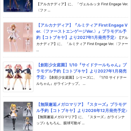
【アルカナディア】に、 「ヴェルルッタ First Engage Ver.
〈ファ ...
【アルカナディア】『ルミティア First Engage V
er.〈ファーストエンゲージVer.〉』プラモデル予
約【コトブキヤ】より2027年1月発売予定♪
【アル
カナディア】に、 「ルミティア First Engage Ver.〈ファー
...
【創彩少女庭園】1/10『サイドテールちゃん』プ
ラモデル予約【コトブキヤ】より2027年1月発売
予定♪
【創彩少女庭園】シリーズに、 『1/10 サイドテー
ルちゃん』がラインナップ。 ...
【無限邂逅メガロマリア】『スターズ』プラモデ
ル予約【コトブキヤ】より2026年12月発売予定♪
【無限邂逅メガロマリア】に、 「スターズ」がラインナ
ップ♪ もちろん、眼球可動ギ ...