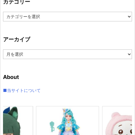
カテゴリー
カ
テ
ゴ
リ
アーカイブ
ー
ア
ー
カ
イ
About
ブ
■当サイトについて