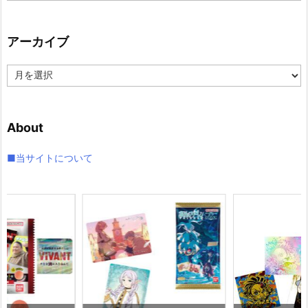
ゴ
リ
アーカイブ
ー
ア
ー
カ
イ
About
ブ
■当サイトについて