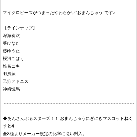
マイクロビーズがつまったやわらかい“おまんじゅう”です♪
【ラインナップ】
深海奏汰
葵ひなた
葵ゆうた
桜河こはく
椎名ニキ
羽風薫
乙狩アドニス
神崎颯馬
◆あんさんぶるスターズ！！ おまんじゅうにぎにぎマスコット
ねく
すと4
全8種よりメーカー規定の比率に従い封入。