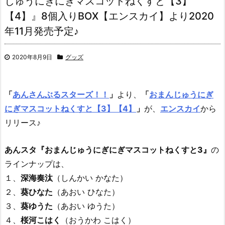
じゅうにぎにぎマスコットねくすと【3】
【4】』8個入りBOX【エンスカイ】より2020
年11月発売予定♪
2020年8月9日
グッズ
「
あんさんぶるスターズ！！
」
より、
「
おまんじゅうにぎ
にぎマスコットねくすと【3】【4】
」
が、
エンスカイ
から
リリース♪
あんスタ『おまんじゅうにぎにぎマスコットねくすと3』
の
ラインナップは、
１、
深海奏汰
（しんかい かなた）
２、
葵ひなた
（あおい ひなた）
３、
葵ゆうた
（あおい ゆうた）
４、
桜河こはく
（おうかわ こはく）