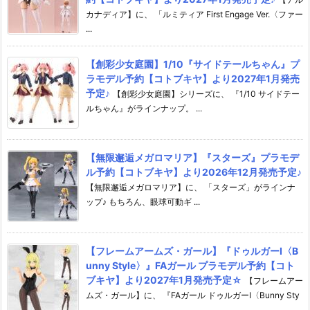
カナディア】に、 「ルミティア First Engage Ver.〈ファー
...
【創彩少女庭園】1/10『サイドテールちゃん』プ
ラモデル予約【コトブキヤ】より2027年1月発売
予定♪
【創彩少女庭園】シリーズに、 『1/10 サイドテー
ルちゃん』がラインナップ。 ...
【無限邂逅メガロマリア】『スターズ』プラモデ
ル予約【コトブキヤ】より2026年12月発売予定♪
【無限邂逅メガロマリア】に、 「スターズ」がラインナ
ップ♪ もちろん、眼球可動ギ ...
【フレームアームズ・ガール】『ドゥルガーI〈B
unny Style〉』FAガール プラモデル予約【コト
ブキヤ】より2027年1月発売予定☆
【フレームアー
ムズ・ガール】に、 『FAガール ドゥルガーI〈Bunny Sty
...