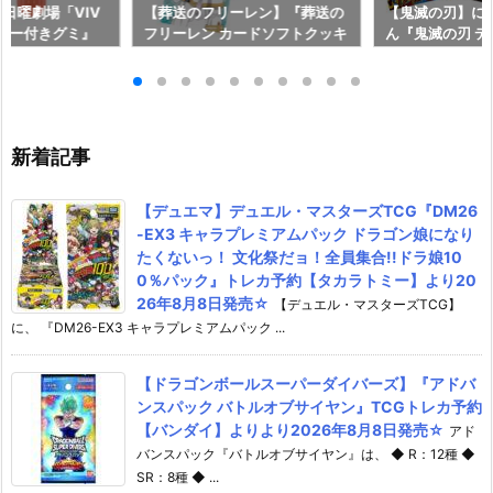
『日曜劇場「VIV
【葬送のフリーレン】『葬送の
【鬼滅の刃】に
ッカー付きグミ』
フリーレン カードソフトクッキ
ん『鬼滅の刃 
【バンダイ】20
ー』食玩カード予約【バンダ
ルウエハース 
発売♪
イ】より2026年8月3日発売♪
ール予約【バンダ
6年8月3日発売
新着記事
【デュエマ】デュエル・マスターズTCG『DM26
-EX3 キャラプレミアムパック ドラゴン娘になり
たくないっ！ 文化祭だョ！全員集合!!ドラ娘10
0％パック』トレカ予約【タカラトミー】より20
26年8月8日発売☆
【デュエル・マスターズTCG】
に、 『DM26-EX3 キャラプレミアムパック ...
【ドラゴンボールスーパーダイバーズ】『アドバ
ンスパック バトルオブサイヤン』TCGトレカ予約
【バンダイ】よりより2026年8月8日発売☆
アド
バンスパック『バトルオブサイヤン』は、 ◆ R：12種 ◆
SR：8種 ◆ ...