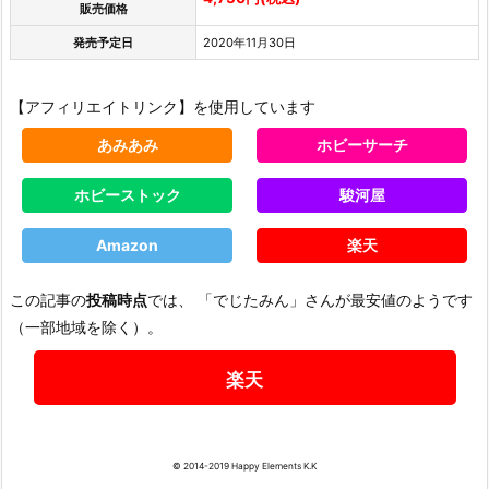
販売価格
発売予定日
2020年11月30日
【アフィリエイトリンク】を使用しています
あみあみ
ホビーサーチ
ホビーストック
駿河屋
Amazon
楽天
この記事の
投稿時点
では、 「でじたみん」さんが最安値のようです
（一部地域を除く）。
楽天
© 2014-2019 Happy Elements K.K