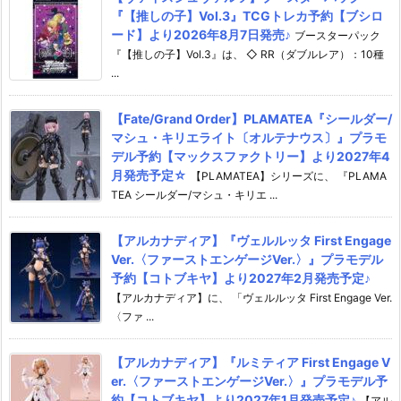
『【推しの子】Vol.3』TCGトレカ予約【ブシロ
ード】より2026年8月7日発売♪
ブースターパック
『【推しの子】Vol.3』は、 ◇ RR（ダブルレア）：10種
...
【Fate/Grand Order】PLAMATEA『シールダー/
マシュ・キリエライト〔オルテナウス〕』プラモ
デル予約【マックスファクトリー】より2027年4
月発売予定☆
【PLAMATEA】シリーズに、 『PLAMA
TEA シールダー/マシュ・キリエ ...
【アルカナディア】『ヴェルルッタ First Engage
Ver.〈ファーストエンゲージVer.〉』プラモデル
予約【コトブキヤ】より2027年2月発売予定♪
【アルカナディア】に、 「ヴェルルッタ First Engage Ver.
〈ファ ...
【アルカナディア】『ルミティア First Engage V
er.〈ファーストエンゲージVer.〉』プラモデル予
約【コトブキヤ】より2027年1月発売予定♪
【アル