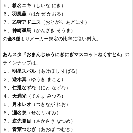
５、
椎名ニキ
（しいな にき）
６、
羽風薫
（はかぜ かおる）
７、
乙狩アドニス
（おとがり あどにす）
８、
神崎颯馬
（かんざき そうま）
の
全8種
よりメーカー規定の比率に従い封入。
あんスタ『おまんじゅうにぎにぎマスコットねくすと4』
の
ラインナップは、
１、
明星スバル
（あけほし すばる）
２、
遊木真
（ゆうき まこと）
３、
仁兎なずな
（にと なずな）
４、
天満光
（てんま みつる）
５、
月永レオ
（つきなが れお）
６、
瀬名泉
（せな いずみ）
７、
逆先夏目
（さかさき なつめ）
８、
青葉つむぎ
（あおば つむぎ）