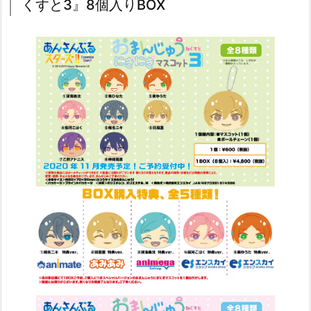
くすと3』8個入りBOX