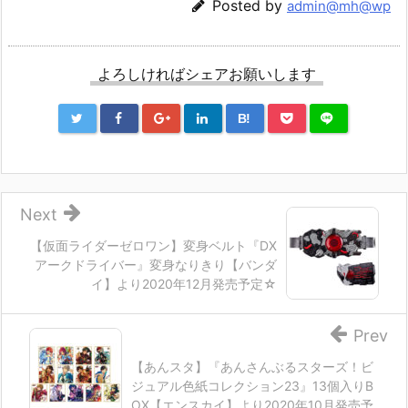
Posted by
admin@mh@wp
よろしければシェアお願いします
B!
Next
【仮面ライダーゼロワン】変身ベルト『DX
アークドライバー』変身なりきり【バンダ
イ】より2020年12月発売予定☆
Prev
【あんスタ】『あんさんぶるスターズ！ビ
ジュアル色紙コレクション23』13個入りB
OX【エンスカイ】より2020年10月発売予