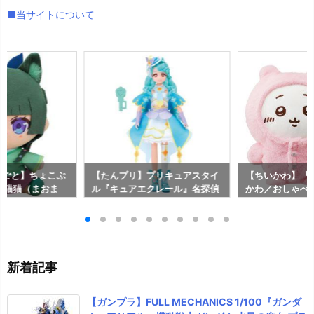
■当サイトについて
りごと】ちょこぷ
【たんプリ】プリキュアスタイ
【ちいかわ】『
『猫猫（まおま
ル『キュアエクレール』名探偵
かわ／おしゃべ
予約【グッドスマ
プリキュア！ ドール予約【バン
しゃべりうさぎ
】より2025年1
ダイ】より2026年7月25日発
ット』ぬいぐる
売♪
イ】より2026
新着記事
【ガンプラ】FULL MECHANICS 1/100『ガンダ