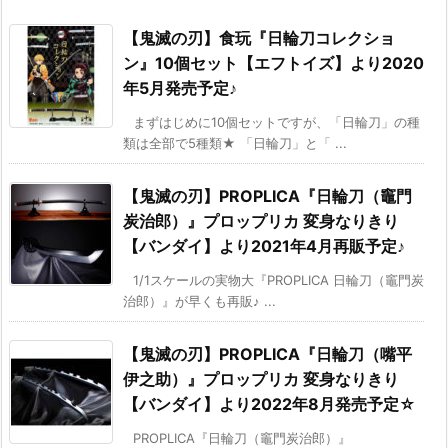
【鬼滅の刃】食玩『日輪刀コレクショ
ン』10個セット【エフトイズ】より2020
年5月発売予定♪
まずはじめに10個セットですが、「日輪刀」の種
類は全部で5種類★ 「日輪刀」と「 ...
【鬼滅の刃】PROPLICA『日輪刀（竈門
炭治郎）』プロップリカ 変身なりきり
【バンダイ】より2021年4月再販予定♪
1/1スケールの実物大『PROPLICA 日輪刀（竈門炭
治郎）』が早くも再販♪ ...
【鬼滅の刃】PROPLICA『日輪刀（嘴平
伊之助）』プロップリカ 変身なりきり
【バンダイ】より2022年8月発売予定☆
PROPLICA『日輪刀（竈門炭治郎）』