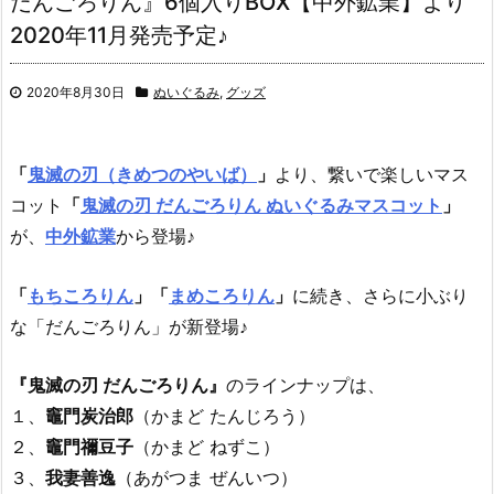
だんごろりん』6個入りBOX【中外鉱業】より
2020年11月発売予定♪
2020年8月30日
ぬいぐるみ
,
グッズ
「
鬼滅の刃（きめつのやいば）
」
より、
繋いで楽しいマス
コット
「
鬼滅の刃 だんごろりん ぬいぐるみマスコット
」
が、
中外鉱業
から登場♪
「
もちころりん
」「
まめころりん
」
に続き、さらに小ぶり
な「だんごろりん」が新登場♪
『鬼滅の刃 だんごろりん』
のラインナップは、
１、
竈門炭治郎
（かまど たんじろう）
２、
竈門禰豆子
（かまど ねずこ）
３、
我妻善逸
（あがつま ぜんいつ）