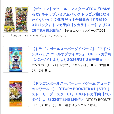
【デュエマ】デュエル・マスターズTCG『DM26
-EX3 キャラプレミアムパック ドラゴン娘になり
たくないっ！ 文化祭だョ！全員集合!!ドラ娘10
0％パック』トレカ予約【タカラトミー】より20
26年8月8日発売☆
【デュエル・マスターズTCG】
に、 『DM26-EX3 キャラプレミアムパック ...
【ドラゴンボールスーパーダイバーズ】『アドバ
ンスパック バトルオブサイヤン』TCGトレカ予約
【バンダイ】よりより2026年8月8日発売☆
アド
バンスパック『バトルオブサイヤン』は、 ◆ R：12種 ◆
SR：8種 ◆ ...
【ドラゴンボールスーパーカードゲーム フュージ
ョンワールド】『STORY BOOSTER 01［ST01］
ストーリーブースター01』TCGトレカ予約【バン
ダイ】より2026年8月8日発売♪
『STORY BOOSTE
R 01［ST01』は、 全85種よりランダムに封入。 ...