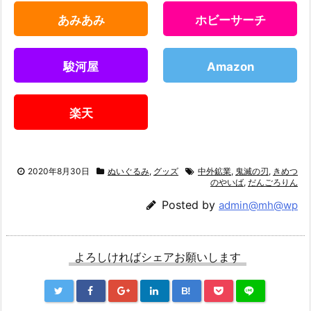
あみあみ
ホビーサーチ
駿河屋
Amazon
楽天
2020年8月30日
ぬいぐるみ
,
グッズ
中外鉱業
,
鬼滅の刃
,
きめつ
のやいば
,
だんごろりん
Posted by
admin@mh@wp
よろしければシェアお願いします
B!