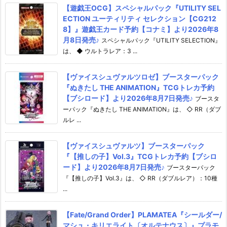
【遊戯王OCG】スペシャルパック『UTILITY SEL
ECTION ユーティリティ セレクション【CG212
8】』遊戯王カード予約【コナミ】より2026年8
月8日発売♪
スペシャルパック『UTILITY SELECTION』
は、 ◆ ウルトラレア：3 ...
【ヴァイスシュヴァルツロゼ】ブースターパック
『ぬきたし THE ANIMATION』TCGトレカ予約
【ブシロード】より2026年8月7日発売♪
ブースタ
ーパック『ぬきたし THE ANIMATION』は、 ◇ RR（ダブ
ルレ ...
【ヴァイスシュヴァルツ】ブースターパック
『【推しの子】Vol.3』TCGトレカ予約【ブシロ
ード】より2026年8月7日発売♪
ブースターパック
『【推しの子】Vol.3』は、 ◇ RR（ダブルレア）：10種
...
【Fate/Grand Order】PLAMATEA『シールダー/
マシュ・キリエライト〔オルテナウス〕』プラモ