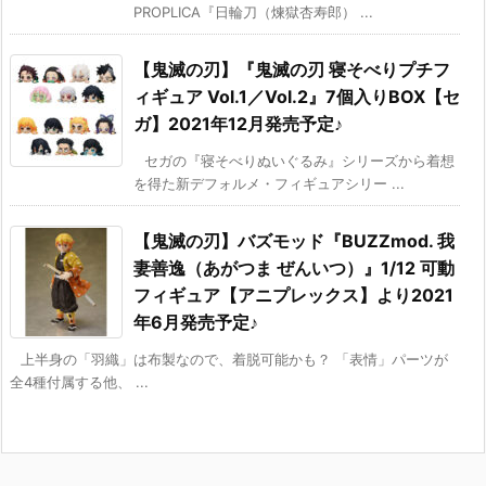
PROPLICA『日輪刀（煉獄杏寿郎） ...
【鬼滅の刃】『鬼滅の刃 寝そべりプチフ
ィギュア Vol.1／Vol.2』7個入りBOX【セ
ガ】2021年12月発売予定♪
セガの『寝そべりぬいぐるみ』シリーズから着想
を得た新デフォルメ・フィギュアシリー ...
【鬼滅の刃】バズモッド『BUZZmod. 我
妻善逸（あがつま ぜんいつ）』1/12 可動
フィギュア【アニプレックス】より2021
年6月発売予定♪
上半身の「羽織」は布製なので、着脱可能かも？ 「表情」パーツが
全4種付属する他、 ...