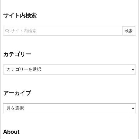
サイト内検索
カテゴリー
カ
テ
ゴ
リ
アーカイブ
ー
ア
ー
カ
イ
About
ブ