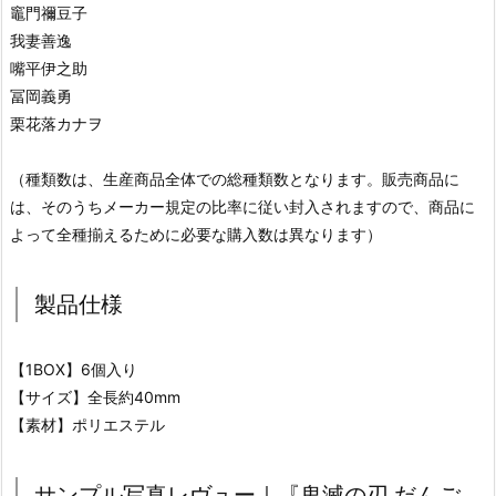
竈門禰豆子
我妻善逸
嘴平伊之助
冨岡義勇
栗花落カナヲ
（種類数は、生産商品全体での総種類数となります。販売商品に
は、そのうちメーカー規定の比率に従い封入されますので、商品に
よって全種揃えるために必要な購入数は異なります）
製品仕様
【1BOX】6個入り
【サイズ】全長約40mm
【素材】ポリエステル
サンプル写真レヴュー｜『鬼滅の刃 だんご