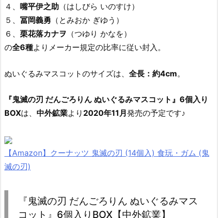
４、
嘴平伊之助
（はしびら いのすけ）
５、
冨岡義勇
（とみおか ぎゆう）
６、
栗花落カナヲ
（つゆり かなを）
の
全6種
よりメーカー規定の比率に従い封入。
ぬいぐるみマスコットのサイズは、
全長：約4cm
。
『鬼滅の刃 だんごろりん ぬいぐるみマスコット』6個入り
BOX
は、
中外鉱業
より
2020年11月
発売の予定です♪
【Amazon】クーナッツ 鬼滅の刃 (14個入) 食玩・ガム (鬼
滅の刃)
『鬼滅の刃 だんごろりん ぬいぐるみマス
コット』6個入りBOX【中外鉱業】