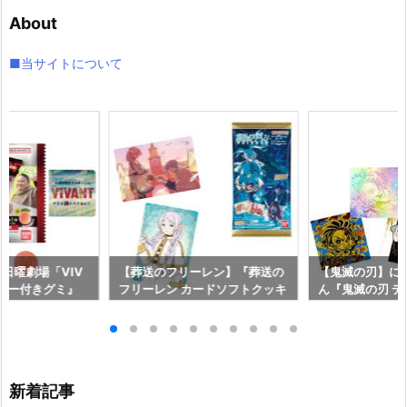
イ
About
ブ
■当サイトについて
『日曜劇場「VIV
【葬送のフリーレン】『葬送の
【鬼滅の刃】に
ッカー付きグミ』
フリーレン カードソフトクッキ
ん『鬼滅の刃 
【バンダイ】20
ー』食玩カード予約【バンダ
ルウエハース 
発売♪
イ】より2026年8月3日発売♪
ール予約【バンダ
6年8月3日発売
新着記事