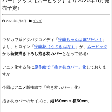
バー』グッズ【ムービック】より2020年11月発
売予定♪
2020年9月3日
グッズ
ウザカワ系ドタバタコメディ
「
宇崎ちゃんは遊びたい！
」
より、
ヒロイン
「
宇崎花（うざき はな）
」
が、
ムービック
から
新規描き下ろし抱き枕カバー
となって登場♪
アニメ化する前に
原作絵で「抱き枕カバー」化
しておりま
すが･･･
今回はアニメ版権絵で「抱き枕カバー」化♪
抱き枕カバーのサイズは、
縦160cm
x
横50cm
。