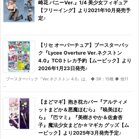
崎花 バニーVer.』1/4 美少女フィギュア
【フリーイング】より2021年10月発売予
定♪
【リセ オーバーチュア】ブースターパッ
ク『Lycee Overture Ver.ネクストン
4.0』TCGトレカ予約【ムービック】より
2026年1月23日発売♪
ブースターパック『Ver.ネクストン 4.0』は、 ◆ SR：15種 ◆ 他11
...
【まどマギ】抱き枕カバー『アルティメ
ットまどか＆悪魔ほむら』『暁美ほむ
ら』『巴マミ』『美樹さやか＆佐倉杏
子』魔法少女まどか☆マギカ グッズ【ム
ービック】より2025年3月発売予定♪