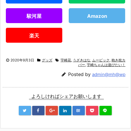
駿河屋
Amazon
楽天
2020年9月3日
グッズ
宇崎花
,
うざきはな
,
ムービック
,
抱き枕カ
バー
,
宇崎ちゃんは遊びたい！
Posted by
admin@mh@wp
よろしければシェアお願いします
B!