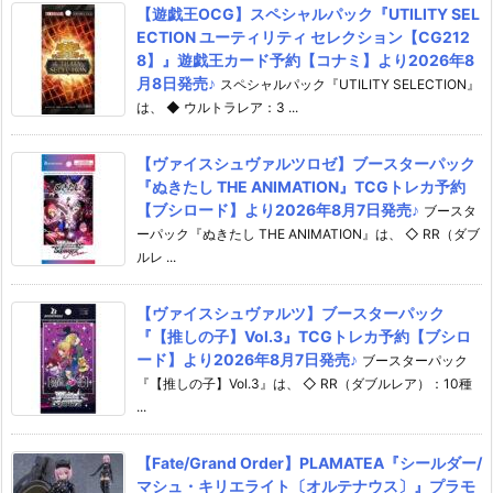
【遊戯王OCG】スペシャルパック『UTILITY SEL
ECTION ユーティリティ セレクション【CG212
8】』遊戯王カード予約【コナミ】より2026年8
月8日発売♪
スペシャルパック『UTILITY SELECTION』
は、 ◆ ウルトラレア：3 ...
【ヴァイスシュヴァルツロゼ】ブースターパック
『ぬきたし THE ANIMATION』TCGトレカ予約
【ブシロード】より2026年8月7日発売♪
ブースタ
ーパック『ぬきたし THE ANIMATION』は、 ◇ RR（ダブ
ルレ ...
【ヴァイスシュヴァルツ】ブースターパック
『【推しの子】Vol.3』TCGトレカ予約【ブシロ
ード】より2026年8月7日発売♪
ブースターパック
『【推しの子】Vol.3』は、 ◇ RR（ダブルレア）：10種
...
【Fate/Grand Order】PLAMATEA『シールダー/
マシュ・キリエライト〔オルテナウス〕』プラモ