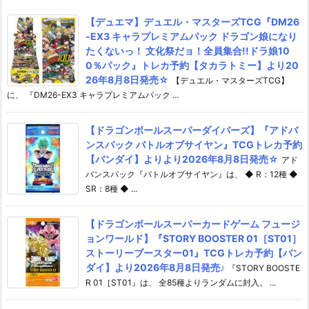
【デュエマ】デュエル・マスターズTCG『DM26
-EX3 キャラプレミアムパック ドラゴン娘になり
たくないっ！ 文化祭だョ！全員集合!!ドラ娘10
0％パック』トレカ予約【タカラトミー】より20
26年8月8日発売☆
【デュエル・マスターズTCG】
に、 『DM26-EX3 キャラプレミアムパック ...
【ドラゴンボールスーパーダイバーズ】『アドバ
ンスパック バトルオブサイヤン』TCGトレカ予約
【バンダイ】よりより2026年8月8日発売☆
アド
バンスパック『バトルオブサイヤン』は、 ◆ R：12種 ◆
SR：8種 ◆ ...
【ドラゴンボールスーパーカードゲーム フュージ
ョンワールド】『STORY BOOSTER 01［ST01］
ストーリーブースター01』TCGトレカ予約【バン
ダイ】より2026年8月8日発売♪
『STORY BOOSTE
R 01［ST01』は、 全85種よりランダムに封入。 ...