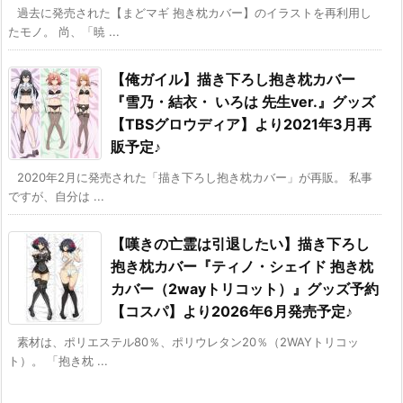
過去に発売された【まどマギ 抱き枕カバー】のイラストを再利用し
たモノ。 尚、「暁 ...
【俺ガイル】描き下ろし抱き枕カバー
『雪乃・結衣・ いろは 先生ver.』グッズ
【TBSグロウディア】より2021年3月再
販予定♪
2020年2月に発売された「描き下ろし抱き枕カバー」が再販。 私事
ですが、自分は ...
【嘆きの亡霊は引退したい】描き下ろし
抱き枕カバー『ティノ・シェイド 抱き枕
カバー（2wayトリコット）』グッズ予約
【コスパ】より2026年6月発売予定♪
素材は、ポリエステル80％、ポリウレタン20％（2WAYトリコッ
ト）。 「抱き枕 ...