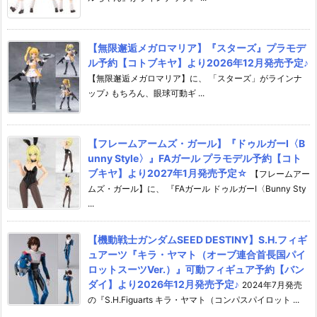
【無限邂逅メガロマリア】『スターズ』プラモデ
ル予約【コトブキヤ】より2026年12月発売予定♪
【無限邂逅メガロマリア】に、 「スターズ」がラインナ
ップ♪ もちろん、眼球可動ギ ...
【フレームアームズ・ガール】『ドゥルガーI〈B
unny Style〉』FAガール プラモデル予約【コト
ブキヤ】より2027年1月発売予定☆
【フレームアー
ムズ・ガール】に、 『FAガール ドゥルガーI〈Bunny Sty
...
【機動戦士ガンダムSEED DESTINY】S.H.フィギ
ュアーツ『キラ・ヤマト（オーブ連合首長国パイ
ロットスーツVer.）』可動フィギュア予約【バン
ダイ】より2026年12月発売予定♪
2024年7月発売
の『S.H.Figuarts キラ・ヤマト（コンパスパイロット ...