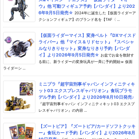
ウ』他 可動フィギュア予約【バンダイ】より202
6年9月5日発売☆
2024年に誕生した【仮面ライダーア
クションフィギュア】のブランド名を【TAF〈 ...
【仮面ライダーマイス】変身ベルト『DXマイスド
ライバー』他『マイス＆リドセット』『スペシャ
ルなりきりセット』変身なりきり予約【バンダ
イ】より2026年9月5日発売☆
お盆でお金を散財す
る前に、新ライダーの変身玩具が一斉に予約開始ｗ 仮面
ライダーシ ...
ミニプラ『超宇宙刑事ギャバン インフィニティキ
ット03 エクスプレスギャバリオン』食玩プラモ
デル予約【バンダイ】より2026年8月10日発売♪
『超宇宙刑事ギャバン インフィニティキット03 エクスプ
レスギャバリオン』の内容 ...
【ズートピア】『ズートピア/カードソフトクッキ
ー』食玩カード予約【バンダイ】より2026年8月