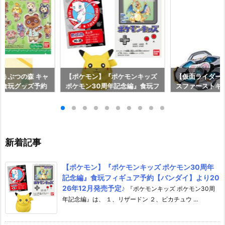
うぶつの森 キャ
【ポケモン】『ポケモンキッズ
【仮面ライダー
』食玩グッズ予約
ポケモン30周年記念編』食玩フ
スファーストキ
り2026年8月1
ィギュア予約【バンダイ】より
ギュア予約【バン
2026年12月発売予定♪
年8月31日発売♪
新着記事
【ポケモン】『ポケモンキッズ ポケモン30周年
記念編』食玩フィギュア予約【バンダイ】より20
26年12月発売予定♪
『ポケモンキッズ ポケモン30周
年記念編』は、 １、リザードン ２、ピカチュウ ...