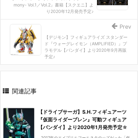
mony- Vol.1／Vol.2』書籍【スクエニ】よ
り2020年12月発売予定♪
Prev
【デジモン】フィギュアライズ スタンダー
ド『ウォーグレイモン（AMPLIFIED）』プ
ラモデル【バンダイ】より2020年9月再販
予定♪
関連記事
【ドライブサーガ】S.H.フィギュアーツ
『仮面ライダーブレン』可動フィギュア
【バンダイ】より2020年1月発売予定☆
2017年のエイプリルフールネタのハズだった「仮