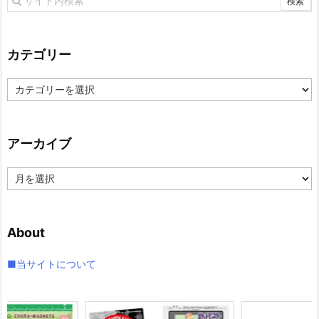
カテゴリー
カ
テ
ゴ
リ
アーカイブ
ー
ア
ー
カ
イ
About
ブ
■当サイトについて