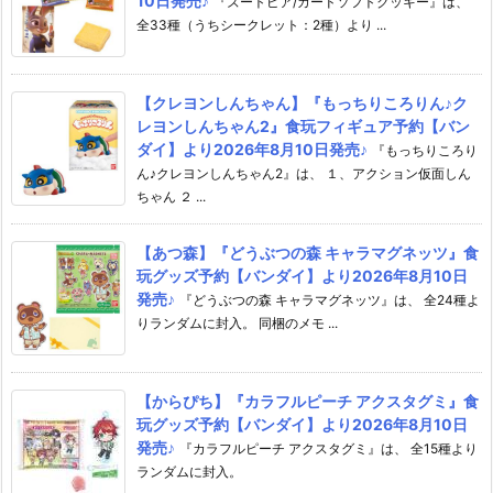
10日発売♪
『ズートピア/カードソフトクッキー』は、
全33種（うちシークレット：2種）より ...
【クレヨンしんちゃん】『もっちりころりん♪ク
レヨンしんちゃん2』食玩フィギュア予約【バン
ダイ】より2026年8月10日発売♪
『もっちりころり
ん♪クレヨンしんちゃん2』は、 １、アクション仮面しん
ちゃん ２ ...
【あつ森】『どうぶつの森 キャラマグネッツ』食
玩グッズ予約【バンダイ】より2026年8月10日
発売♪
『どうぶつの森 キャラマグネッツ』は、 全24種よ
りランダムに封入。 同梱のメモ ...
【からぴち】『カラフルピーチ アクスタグミ』食
玩グッズ予約【バンダイ】より2026年8月10日
発売♪
『カラフルピーチ アクスタグミ』は、 全15種より
ランダムに封入。