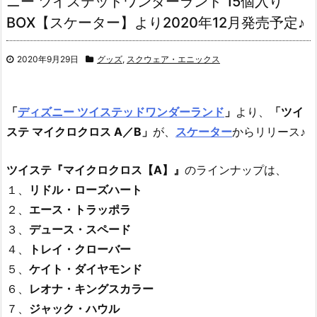
ニー ツイステッドワンダーランド 15個入り
BOX【スケーター】より2020年12月発売予定♪
2020年9月29日
グッズ
,
スクウェア・エニックス
「
ディズニー ツイステッドワンダーランド
」
より、
「ツイ
ステ マイクロクロス A／B」
が、
スケーター
からリリース♪
ツイステ『マイクロクロス【A】』
のラインナップは、
１、
リドル・ローズハート
２、
エース・トラッポラ
３、
デュース・スペード
４、
トレイ・クローバー
５、
ケイト・ダイヤモンド
６、
レオナ・キングスカラー
７、
ジャック・ハウル