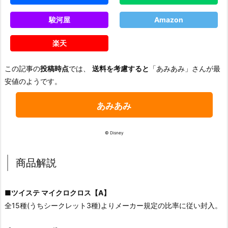
駿河屋
Amazon
楽天
この記事の
投稿時点
では、
送料を考慮すると
「あみあみ」さんが最
安値のようです。
あみあみ
© Disney
商品解説
■
ツイステ マイクロクロス【A】
全15種(うちシークレット3種)よりメーカー規定の比率に従い封入。