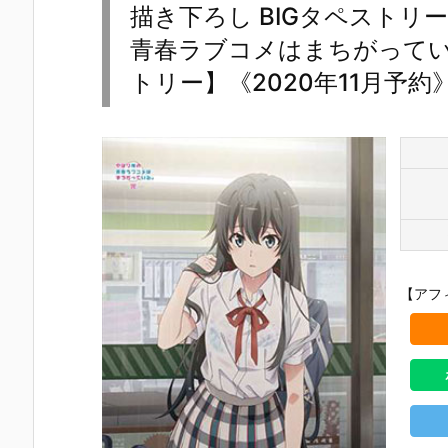
描き下ろし BIGタペスト
青春ラブコメはまちがってい
トリー】《2020年11月予約
【アフ