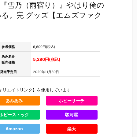
リー『雪乃（雨宿り）』やはり俺の
る。完 グッズ【エムズファク
》
参考価格
6,600円(税込)
あみあみ
5,280円(税込)
販売価格
発売予定日
2020年11月30日
ィリエイトリンク】を使用しています
あみあみ
ホビーサーチ
ホビーストック
駿河屋
Amazon
楽天