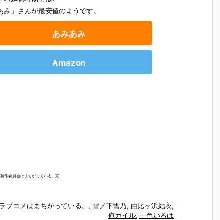
あみ」さんが最安値のようです。
あみあみ
Amazon
この製作委員会はまちがっている。完
ラブコメはまちがっている。
,
雪ノ下雪乃
,
由比ヶ浜結衣
,
俺ガイル
,
一色いろは