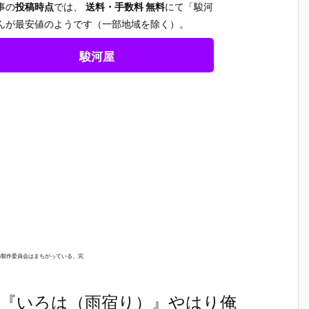
事の
投稿時点
では、
送料・手数料 無料
にて「駿河
んが最安値のようです（一部地域を除く）。
駿河屋
この製作委員会はまちがっている。完
リー『いろは（雨宿り）』やはり俺