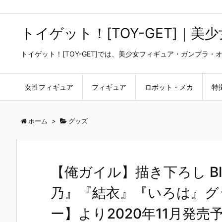
トイゲット！[TOY-GET]｜
トイゲット！[TOY-GET]では、美少女フィギュア・ガンプ
女性フィギュア
フィギュア
ロボット・メカ
特
ホーム
>
グッズ
【俺ガイル】描き下ろし B
乃』『結衣』『いろは』グ
ー】より2020年11月発売予