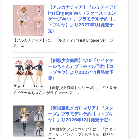
【アルカナディア】『ルミティア F
irst Engage Ver.〈ファーストエン
ゲージVer.〉』プラモデル予約【コ
トブキヤ】より2027年1月発売予
定♪
【アルカナディア】に、 「ルミティア First Engage Ver.〈フ
ァー ...
【創彩少女庭園】1/10『サイドテ
ールちゃん』プラモデル予約【コ
トブキヤ】より2027年1月発売予
定♪
【創彩少女庭園】シリーズに、 『1/10 サ
イドテールちゃん』がラインナップ。 ...
【無限邂逅メガロマリア】『スタ
ーズ』プラモデル予約【コトブキ
ヤ】より2026年12月発売予定♪
【無限邂逅メガロマリア】に、 「スター
ズ」がラインナップ♪ もちろん、眼球可