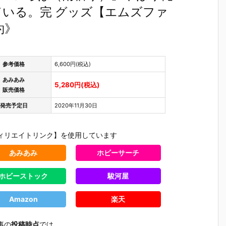
いる。完 グッズ【エムズファ
約》
参考価格
6,600円(税込)
あみあみ
5,280円(税込)
販売価格
発売予定日
2020年11月30日
ィリエイトリンク】を使用しています
あみあみ
ホビーサーチ
ホビーストック
駿河屋
Amazon
楽天
事の
投稿時点
では、