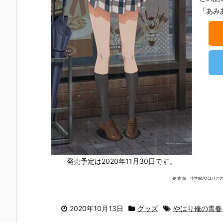
「あみ
発売予定は2020年11月30日です。
© 渡 航、小学館/やはり
2020年10月13日
グッズ
やはり俺の青春