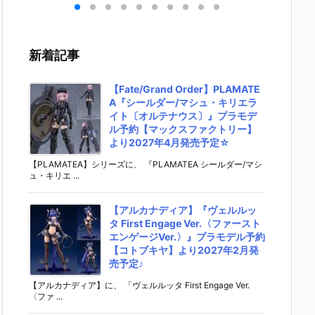
エハ
ステッカー付
ン カードソフ
の刃 ディフォ
ィチャー
玩カ
きグミ』食玩
トクッキー』
ルメシールウ
KZOO
【バ
グッズ予約
食玩カード予
エハース 其ノ
ズー）
より
【バンダイ】
約【バンダ
十五』食玩シ
グッズ
新着記事
月2
2026年7月2
イ】より202
ール予約【バ
【バン
7日発売♪
6年8月3日発
ンダイ】より
より20
売♪
2026年8月3
月3日発
【Fate/Grand Order】PLAMATE
日発売♪
A『シールダー/マシュ・キリエラ
イト〔オルテナウス〕』プラモデ
ル予約【マックスファクトリー】
より2027年4月発売予定☆
【PLAMATEA】シリーズに、 『PLAMATEA シールダー/マシ
ュ・キリエ ...
【アルカナディア】『ヴェルルッ
タ First Engage Ver.〈ファースト
エンゲージVer.〉』プラモデル予約
【コトブキヤ】より2027年2月発
売予定♪
【アルカナディア】に、 「ヴェルルッタ First Engage Ver.
〈ファ ...