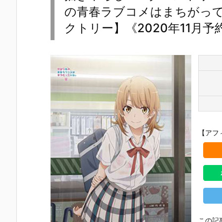
の青春ラブコメはまちがって
クトリー】《2020年11月予
【アフ
この記