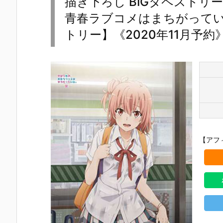
描き下ろし BIGタペスト
の刃 ディフォ
ィチャーム S
ちどーる』食
バルーンポ
ルメシールウ
KZOO（スキ
玩フィギュア
プチャーム&
青春ラブコメはまちがってい
エハース 其ノ
ズー）』食玩
予約【バンダ
グミ』食玩
十五』食玩シ
グッズ予約
イ】より202
ッズ予約【
トリー】《2020年11月予約
ール予約【バ
【バンダイ】
6年8月3日発
ンダイ】よ
ンダイ】より
より2026年8
売♪
2026年8月
2026年8月3
月3日発売♪
日発売♪
日発売♪
【アフ