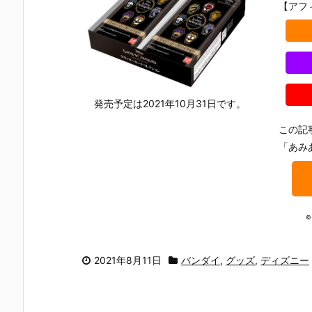
【アフ
発売予定は2021年10月31日です。
この記
「あみ
© 
2021年8月11日
バンダイ
,
グッズ
,
ディズニー
【機動戦士ガ
【攻殻機動
【攻殻機動
【ハローキ
ンダムSEED
隊】ROBOT
隊】S.H.フィ
ィ】超合金
DESTINY】G
魂『フチコ
ギュアーツ
『ハローキ