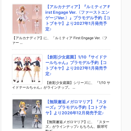
【アルカナディア】『ルミティア F
irst Engage Ver.〈ファーストエン
ゲージVer.〉』プラモデル予約【コ
トブキヤ】より2027年1月発売予
定♪
【アルカナディア】に、 「ルミティア First Engage Ver.〈フ
ァー ...
【創彩少女庭園】1/10『サイドテ
ールちゃん』プラモデル予約【コ
トブキヤ】より2027年1月発売予
定♪
【創彩少女庭園】シリーズに、 『1/10 サ
イドテールちゃん』がラインナップ。 ...
【無限邂逅メガロマリア】『スタ
ーズ』プラモデル予約【コトブキ
ヤ】より2026年12月発売予定♪
【無限邂逅メガロマリア】に、 「スター
ズ」がラインナップ♪ もちろん、眼球可