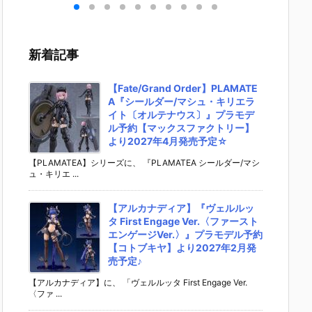
キリ
イダーゼッツ
S.H.フィギュ
UNDAM UNI
マ』THE
 バ
AGT5 Feat.
アーツ『キ
VERSE『ST
OST IN
th
装動 仮面ライ
ラ・ヤマト
RIKE FREED
SHELL
変形
ダーガッチャ
（オーブ連合
OM GUNDA
ィギュ
新着記事
ア予
ード』食玩フ
首長国パイロ
M RENEWA
【バン
ダ
ィギュア予約
ットスーツVe
L/ストライク
より202
02
【バンダイ】
r.）』可動フ
フリーダムガ
月発売予
【Fate/Grand Order】PLAMATE
売予
より2026年8
ィギュア予約
ンダム』可動
A『シールダー/マシュ・キリエラ
月3日発売♪
【バンダイ】
フィギュア予
イト〔オルテナウス〕』プラモデ
より2026年1
約【バンダ
ル予約【マックスファクトリー】
2月発売予定♪
イ】より202
より2027年4月発売予定☆
6年12月発売
予定♪
【PLAMATEA】シリーズに、 『PLAMATEA シールダー/マシ
ュ・キリエ ...
【アルカナディア】『ヴェルルッ
タ First Engage Ver.〈ファースト
エンゲージVer.〉』プラモデル予約
【コトブキヤ】より2027年2月発
売予定♪
【アルカナディア】に、 「ヴェルルッタ First Engage Ver.
〈ファ ...