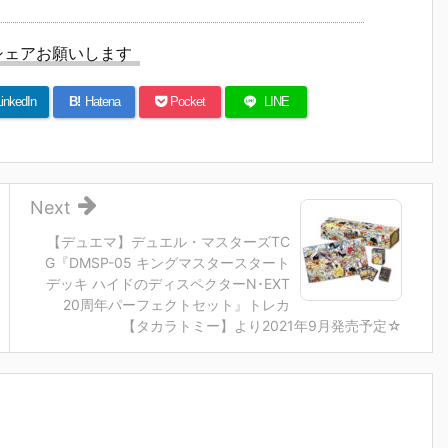
魂『イングラ
人17＆ワンエ
魂『GX-121
ブ・バル
予
ム・プラス
イト グラビト
コン・バトラ
ー『VF-1J
（AV-98Plu
ンBOX』可動
ーV6』変形
ルキリー45
シェアお願いします
2
s）2号機』可
フィギュア予
合体フィギュ
Anniv.』
予
動フィギュア
約【バンダ
ア予約【バン
フィギュ
予約【バンダ
イ】より202
ダイ】より20
約【バン
inkedIn
B!
Hatena
Pocket
LINE
イ】より202
7年3月発売予
27年2月発売
イ】より2
7年1月発売予
定♪
予定♪
7年1月発
定♪
定♪
Next
【デュエマ】デュエル・マスターズTC
G『DMSP-05 キングマスタースタート
デッキ ハイドのディスペクターN･EXT
20周年パーフェクトセット』トレカ
【タカラトミー】より2021年9月発売予定☆