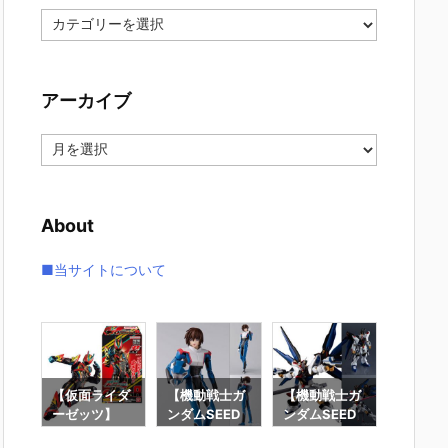
カ
テ
ゴ
リ
アーカイブ
ー
ア
ー
カ
イ
About
ブ
■当サイトについて
要塞
【仮面ライダ
【機動戦士ガ
【機動戦士ガ
【攻殻
】オ
ーゼッツ】
ンダムSEED
ンダムSEED
隊】RO
オ
『装動 仮面ラ
DESTINY】
DESTINY】G
魂『フ