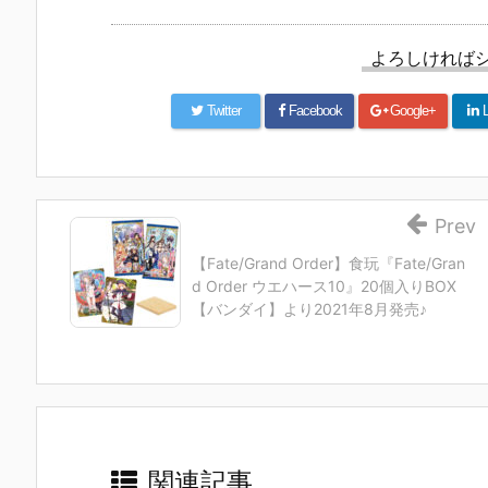
UNDAM UNI
マ』THE GH
『草薙素子』
ィ 2.0』可動
VERSE『ST
OST IN THE
THE GHOST
フィギュア
RIKE FREED
SHELL 可動フ
IN THE SHEL
約【バンダ
よろしければ
OM GUNDA
ィギュア予約
L 可動フィギ
イ】より20
M RENEWA
【バンダイ】
ュア予約【バ
7年1月発売
L/ストライク
より2027年1
ンダイ】より
定♪
Twitter
Facebook
Google+
L
フリーダムガ
月発売予定♪
2027年1月発
ンダム』可動
売予定♪
フィギュア予
約【バンダ
イ】より202
Prev
6年12月発売
予定♪
【Fate/Grand Order】食玩『Fate/Gran
d Order ウエハース10』20個入りBOX
【バンダイ】より2021年8月発売♪
関連記事