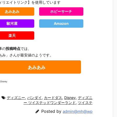
ィリエイトリンク】を使用しています
あみあみ
ホビーサーチ
駿河屋
Amazon
楽天
事の
投稿時点
では、
あみ」さんが最安値のようです。
あみあみ
Disney
ディズニー
,
バンダイ
,
カードダス
,
Disney
,
ディズニ
ー ツイステッドワンダーランド
,
ツイステ
テ
【機動警察パ
【大鉄人17】
【超電磁ロボ
【超時空
魂
トレイバー E
超合金魂『G
コン・バトラ
マクロス
Posted by
admin@mh@wp
テ
ZY】ROBOT
X-101S 大鉄
ーV】超合金
リジン・