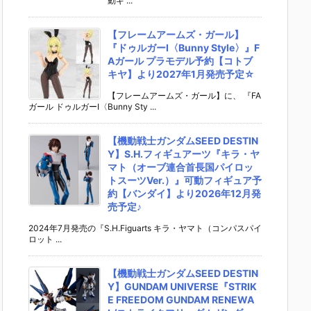
動ギ ...
【フレームアームズ・ガール】
『ドゥルガーI〈Bunny Style〉』F
Aガール プラモデル予約【コトブ
キヤ】より2027年1月発売予定☆
【フレームアームズ・ガール】に、 『FA
ガール ドゥルガーI〈Bunny Sty ...
【機動戦士ガンダムSEED DESTIN
Y】S.H.フィギュアーツ『キラ・ヤ
マト（オーブ連合首長国パイロッ
トスーツVer.）』可動フィギュア予
約【バンダイ】より2026年12月発
売予定♪
2024年7月発売の『S.H.Figuarts キラ・ヤマト（コンパスパイ
ロット ...
【機動戦士ガンダムSEED DESTIN
Y】GUNDAM UNIVERSE『STRIK
E FREEDOM GUNDAM RENEWA