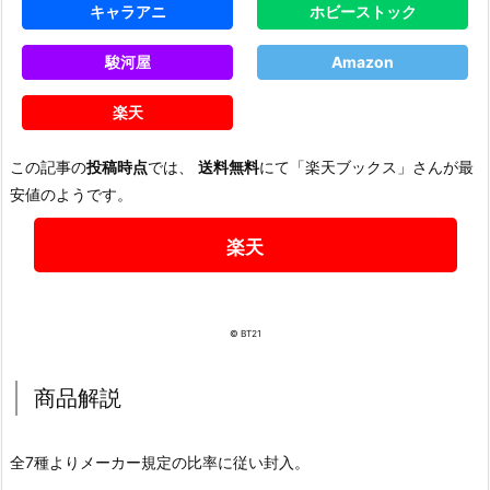
キャラアニ
ホビーストック
駿河屋
Amazon
楽天
この記事の
投稿時点
では、
送料無料
にて「楽天ブックス」さんが最
安値のようです。
楽天
© BT21
商品解説
全7種よりメーカー規定の比率に従い封入。