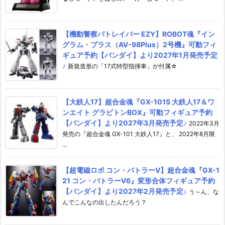
【機動警察パトレイバー EZY】ROBOT魂『イン
グラム・プラス（AV-98Plus）2号機』可動フィ
ギュア予約【バンダイ】より2027年1月発売予定
♪
新規造形の「17式特型指揮車」が付属☆
【大鉄人17】超合金魂『GX-101S 大鉄人17＆ワ
ンエイト グラビトンBOX』可動フィギュア予約
【バンダイ】より2027年3月発売予定♪
2022年3月
発売の『超合金魂 GX-101 大鉄人17』と、 2022年8月限
...
【超電磁ロボ コン・バトラーV】超合金魂『GX-1
21 コン・バトラーV6』変形合体フィギュア予約
【バンダイ】より2027年2月発売予定♪
う～ん、な
んでこんなの出したんだろう？