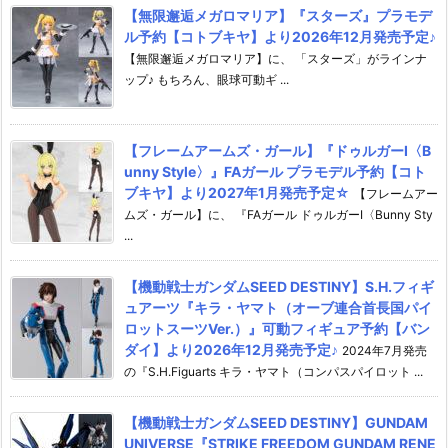
【無限邂逅メガロマリア】『スターズ』プラモデ
ル予約【コトブキヤ】より2026年12月発売予定♪
【無限邂逅メガロマリア】に、 「スターズ」がラインナ
ップ♪ もちろん、眼球可動ギ ...
【フレームアームズ・ガール】『ドゥルガーI〈B
unny Style〉』FAガール プラモデル予約【コト
ブキヤ】より2027年1月発売予定☆
【フレームアー
ムズ・ガール】に、 『FAガール ドゥルガーI〈Bunny Sty
...
【機動戦士ガンダムSEED DESTINY】S.H.フィギ
ュアーツ『キラ・ヤマト（オーブ連合首長国パイ
ロットスーツVer.）』可動フィギュア予約【バン
ダイ】より2026年12月発売予定♪
2024年7月発売
の『S.H.Figuarts キラ・ヤマト（コンパスパイロット ...
【機動戦士ガンダムSEED DESTINY】GUNDAM
UNIVERSE『STRIKE FREEDOM GUNDAM RENE