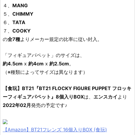
４、
MANG
５、
CHIMMY
６、
TATA
７、
COOKY
の
全7種
よりメーカー規定の比率に従い封入。
「フィギュアパペット」のサイズは、
約4.5cm
x
約4cm
x
約2.5cm
。
（※種類によってサイズは異なります）
【食玩】BT21『BT21 FLOCKY FIGURE PUPPET フロッキ
ーフィギュアパペット』8個入りBOX
は、
エンスカイ
より
2022年02月
発売の予定です♪
【Amazon】BT21フレンズ 16個入りBOX (食玩)