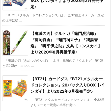
BOX【バンダイ】より2023年2月発売予
定♪
『BT21 メタルカードコレクション3』は、 全32種よりメーカー規定
の比率に従 ...
【鬼滅の刃】クルトガ『竈門炭治郎』
『冨岡義勇』『竈門禰豆子』『我妻善
逸』『嘴平伊之助』文具【エンスカイ】
より2020年8月再販予定♪
「鬼滅の刃（きめつのやいば）」より、鬼滅の刃「クルトガ」第1弾
と第2弾が、エンス ...
【BT21】カードダス『BT21 メタルカー
ドコレクション』20パック入りBOX【バ
ンダイ】より2022年6月発売予定♪
『BT21 メタルカードコレクション』は、 全32種
よりメーカー規定の比率に従い ...