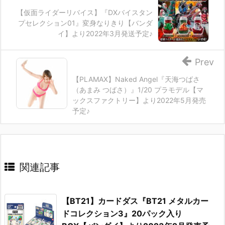
【仮面ライダーリバイス】『DXバイスタン
プセレクション01』変身なりきり【バンダ
イ】より2022年3月発送予定♪
Prev
【PLAMAX】Naked Angel『天海つばさ
（あまみ つばさ）』1/20 プラモデル【マ
ックスファクトリー】より2022年5月発売
予定♪
関連記事
【BT21】カードダス『BT21 メタルカー
ドコレクション3』20パック入り