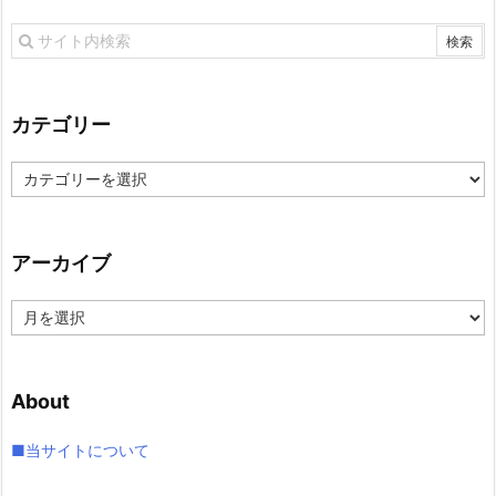
カテゴリー
カ
テ
ゴ
リ
アーカイブ
ー
ア
ー
カ
イ
About
ブ
■当サイトについて