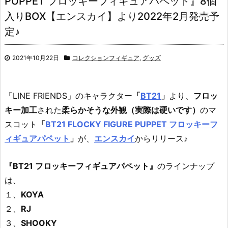
PUPPET フロッキーフィギュアパペット』8個
入りBOX【エンスカイ】より2022年2月発売予
定♪
2021年10月22日
コレクションフィギュア
,
グッズ
「LINE FRIENDS」のキャラクター
「
BT21
」
より、
フロッ
キー加工
された
柔らかそうな外観（実際は硬いです）
のマ
スコット
「
BT21 FLOCKY FIGURE PUPPET フロッキーフ
ィギュアパペット
」
が、
エンスカイ
からリリース♪
『BT21 フロッキーフィギュアパペット』
のラインナップ
は、
１、
KOYA
２、
RJ
３、
SHOOKY