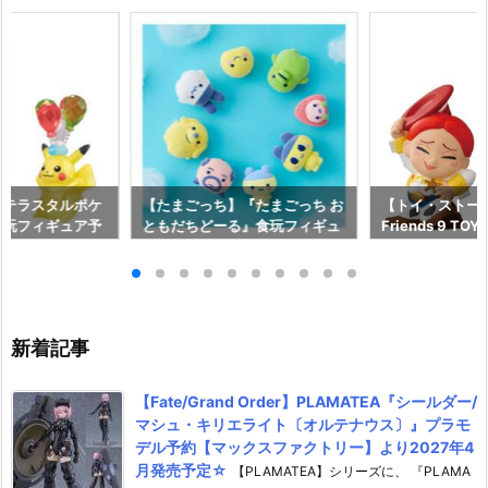
『テラスタルポケ
【たまごっち】『たまごっち お
【トイ・ストーリ
食玩フィギュア予
ともだちどーる』食玩フィギュ
Friends 9 TO
より2026年6月
ア予約【バンダイ】より2026
玩フィギュア予
年8月3日発売♪
より2026年7月
新着記事
【Fate/Grand Order】PLAMATEA『シールダー/
マシュ・キリエライト〔オルテナウス〕』プラモ
デル予約【マックスファクトリー】より2027年4
月発売予定☆
【PLAMATEA】シリーズに、 『PLAMA