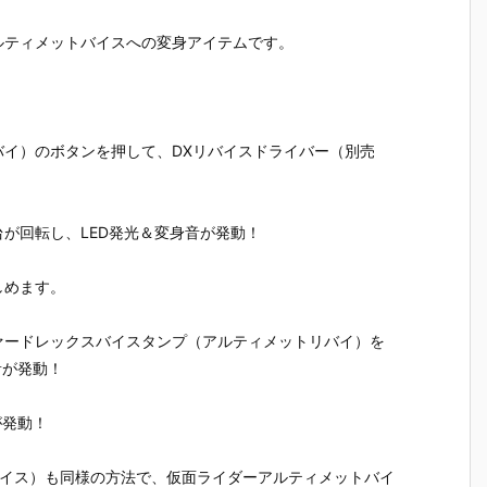
ー ソフビパッ
ズ『バーサス
ーしょん 仮面
号（仮面
コ
ケージチャー
ロード 4ポケ
ライダーシリ
ダー1号）
ルティメットバイスへの変身アイテムです。
タ
ム2＆チョコ
ットバインダ
ーズ シールウ
復刻玩具
ビスケット』
ーセット』グ
エハースvol.
【バンダ
食玩グッズ予
ッズ予約【バ
5』食玩シー
より2027
約
約【バンダ
ンダイ】より
ル予約【バン
月発売予定
マ
イ】より202
2026年11月2
ダイ】より20
ニ
7年1月発売予
8日発売♪
26年11月発売
イ）のボタンを押して、DXリバイスドライバー（別売
5
定♪
予定♪
が回転し、LED発光＆変身音が発動！
しめます。
ァードレックスバイスタンプ（アルティメットリバイ）を
音が発動！
が発動！
バイス）も同様の方法で、仮面ライダーアルティメットバイ