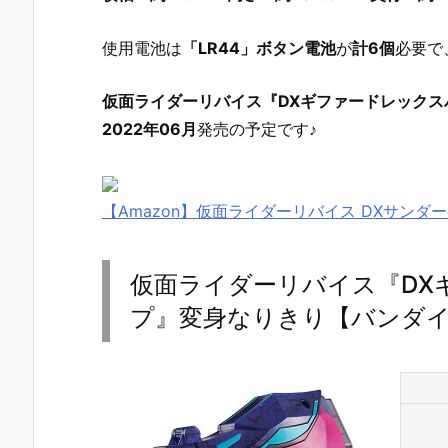
使用電池は
「LR44」ボタン電池
が
計6個
必要で
仮面ライダーリバイス『DXギファードレックス
2022年06月
発売の予定です♪
【Amazon】仮面ライダーリバイス DXサンダ
仮面ライダーリバイス『DX
プ』変身なりきり【バンダイ】