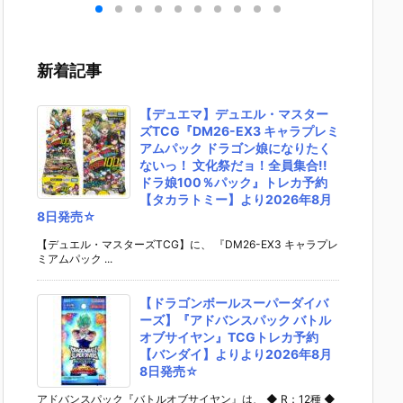
ライ
号（仮面ライ
イダーゼッツ
EST『DX爆走
ライマ
』
ダー2号）』
AGT5 Feat.
バイクガシャ
携帯 D
予約
復刻玩具予約
装動 仮面ライ
ット＆キメワ
タロス
イ】
【バンダイ】
ダーガッチャ
ザスロットホ
なりき
新着記事
年1
より2026年1
ード』食玩フ
ルダー』変身
【バン
♪
2月発売予定♪
ィギュア予約
なりきり予約
より20
【バンダイ】
【バンダイ】
月25日
【デュエマ】デュエル・マスター
より2026年8
より2026年7
ズTCG『DM26-EX3 キャラプレミ
月3日発売♪
月25日発売♪
アムパック ドラゴン娘になりたく
ないっ！ 文化祭だョ！全員集合!!
ドラ娘100％パック』トレカ予約
【タカラトミー】より2026年8月
8日発売☆
【デュエル・マスターズTCG】に、 『DM26-EX3 キャラプレ
ミアムパック ...
【ドラゴンボールスーパーダイバ
ーズ】『アドバンスパック バトル
オブサイヤン』TCGトレカ予約
【バンダイ】よりより2026年8月
8日発売☆
アドバンスパック『バトルオブサイヤン』は、 ◆ R：12種 ◆