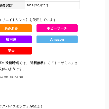
発売予定日
2022年06月25日
ィリエイトリンク】を使用しています
あみあみ
ホビーサーチ
駿河屋
Amazon
楽天
事の
投稿時点
では、
送料無料
にて「トイザらス」さ
安値のようです。
テレビ朝日・ADK EM・東映
郎
【仮面ライダ
【仮面ライダ
【仮面ライダ
【仮面ラ
ダ
ーシリーズ】
ーバトル】ガ
ーシリーズ】
ー】ポピ
『仮面ライダ
ンバレジェン
『にふぉるめ
『サイク
クスバイスタンプ」が登場！