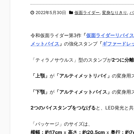
2022年5月30日
仮面ライダー
,
変身なりきり
,
バ
令和仮面ライダー第3作
「
仮面ライダーリバイス
メットバイス
」
の強化スタンプ
「
ギファードレ
「ティラノサウルス」型のスタンプが
2つに分離
「上顎」
が
「アルティメットリバイ」
の変身用
「下顎」
が
「アルティメットバイス」
の変身用
2つのバイスタンプをつなげる
と、LED発光と
「パッケージ」のサイズは、
横幅：約17cm
x
高さ：約20.5cm
x
奥行：約7