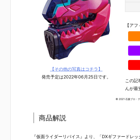
【アフ
【その他の写真はコチラ】
発売予定は2022年06月25日です。
この記
んが最
© 2021 石森プロ・
商品解説
【仮面ライダ
【仮面ライダ
【仮面ライダ
【東島丹三
ーエグゼイ
ー電王】SUP
ー剣】SUPER
は仮面ライ
ド】SUPER B
ER BEST『ク
BEST 変身ベ
ーになりた
『仮面ライダーリバイス』より、「DXギファードレッ