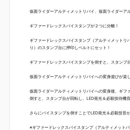
EST『DX爆走
ライマックス
ルト『DXブレ
い】figma
バイクガシャ
携帯 DXケー
イバックル』
『岡田ユリ
仮面ライダーアルティメットリバイ、仮面ライダーア
ット＆キメワ
タロス』変身
仮面ライダー
（電波人間
ザスロットホ
なりきり予約
剣 変身なりき
ックルVe
ルダー』変身
【バンダイ】
り予約【バン
r.）』可動フ
ギファードレックスバイスタンプが２つに分離！
なりきり予約
より2026年7
ダイ】より20
ィギュア予
【バンダイ】
月25日発売♪
26年7月25日
【グッドス
より2026年7
発売☆
イルカンパ
ギファードレックスバイスタンプ（アルティメットリバ
月25日発売♪
ー】2027年
り）のスタンプ台に押印しベルトにセット！
月発売予定♪
ギファードレックスバイスタンプを倒すと、スタンプ台
仮面ライダーアルティメットリバイへの変身遊びが楽
仮面ライダーアルティメットリバイへの変身後、ギフ
倒すと、スタンプ台が回転し、LED発光＆必殺技待機
さらにバイスタンプを倒すことでLED発光＆必殺技音
※ギファードレックスバイスタンプ（アルティメット