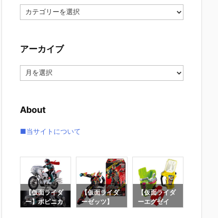
カ
テ
ゴ
リ
アーカイブ
ー
ア
ー
カ
イ
About
ブ
■当サイトについて
イダ
【仮面ライダ
【仮面ライダ
【仮面ライダ
【仮面
ニカ
ー】ポピニカ
ーゼッツ】
ーエグゼイ
ー電王】
ロン
『サイクロン
『装動 仮面ラ
ド】SUPER B
ER BE