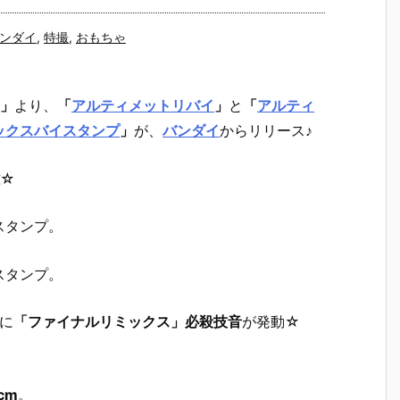
ンダイ
,
特撮
,
おもちゃ
」
より、
「
アルティメットリバイ
」
と
「
アルティ
ックスバイスタンプ
」
が、
バンダイ
からリリース♪
☆
スタンプ。
スタンプ。
共に
「ファイナルリミックス」必殺技音
が発動☆
cm
。