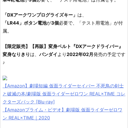
「DXアークワンプログライズキー」
は、
「LR44」ボタン電池
が
3個
必要で、「テスト用電池」が付
属。
【限定販売】【再販】変身ベルト『DXアークドライバー』
変身なりきり
は、
バンダイ
より
2022年02月
発売の予定です
♪
【Amazon】劇場短編 仮面ライダーセイバー 不死鳥の剣士
と破滅の本/劇場版 仮面ライダーゼロワン REAL×TIME コレ
クターズパック [Blu-ray]
【Amazonプライム・ビデオ】劇場版 仮面ライダーゼロワ
ン REAL×TIME｜2020