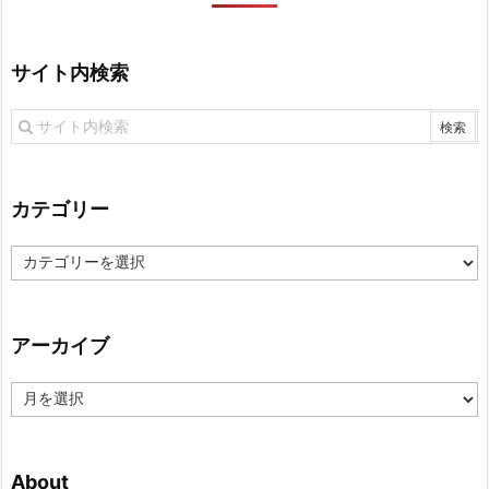
サイト内検索
カテゴリー
カ
テ
ゴ
リ
アーカイブ
ー
ア
ー
カ
イ
About
ブ