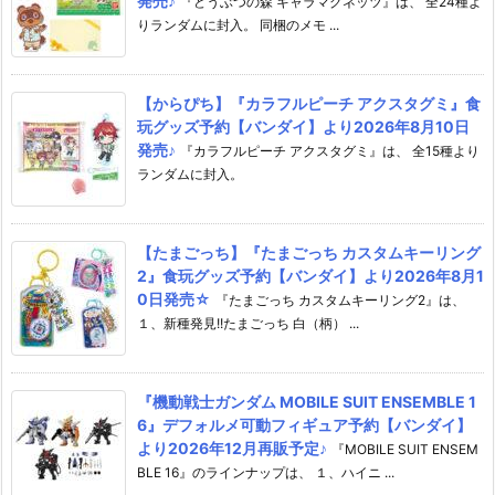
発売♪
『どうぶつの森 キャラマグネッツ』は、 全24種よ
りランダムに封入。 同梱のメモ ...
【からぴち】『カラフルピーチ アクスタグミ』食
玩グッズ予約【バンダイ】より2026年8月10日
発売♪
『カラフルピーチ アクスタグミ』は、 全15種より
ランダムに封入。
【たまごっち】『たまごっち カスタムキーリング
2』食玩グッズ予約【バンダイ】より2026年8月1
0日発売☆
『たまごっち カスタムキーリング2』は、
１、新種発見!!たまごっち 白（柄） ...
『機動戦士ガンダム MOBILE SUIT ENSEMBLE 1
6』デフォルメ可動フィギュア予約【バンダイ】
より2026年12月再販予定♪
『MOBILE SUIT ENSEM
BLE 16』のラインナップは、 １、ハイニ ...