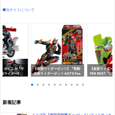
■当サイトについて
ー】ポピニカ『サ
【仮面ライダーゼッツ】『装動
【仮面ライダー
面ライダー2
仮面ライダーゼッツ AGT5 Fea
PER BEST『
具予約【バンダ
t.装動 仮面ライダーガッチャー
ャット＆キメワ
年12月発売予定♪
ド』食玩フィギュア予約【バン
ダー』変身なり
ダイ】より2026年8月3日発売
ダイ】より2026
♪
売♪
新着記事
ミニプラ『超宇宙刑事ギャバン インフィニティキ