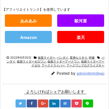
【アフィリエイトリンク】を使用しています
あみあみ
駿河屋
Amazon
楽天
2022年6月20日
仮面ライダー
,
バンダイ
,
変身なりきり
,
特撮
バ
ンダイ
,
仮面ライダーゼロワン
,
仮面ライダーアークワン
,
仮面ライダーアー
クゼロ
,
アークドライバー
,
アークワンプログライズキー
Posted by
admin@mh@wp
よろしければシェアお願いします
B!