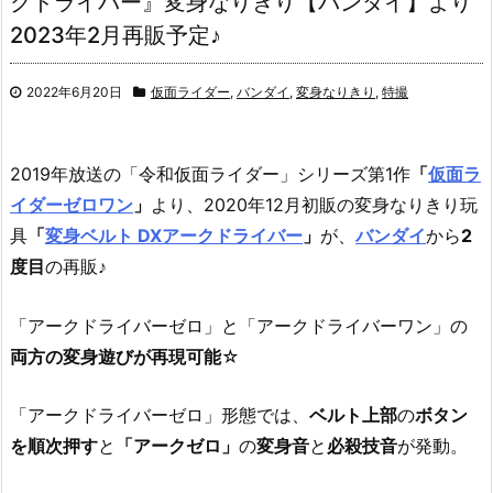
クドライバー』変身なりきり【バンダイ】より
2023年2月再販予定♪
2022年6月20日
仮面ライダー
,
バンダイ
,
変身なりきり
,
特撮
2019年放送の「令和仮面ライダー」シリーズ第1作
「
仮面ラ
イダーゼロワン
」
より、2020年12月初販の変身なりきり玩
具
「
変身ベルト DXアークドライバー
」
が、
バンダイ
から
2
度目
の再販♪
「アークドライバーゼロ」と「アークドライバーワン」の
両方の変身遊びが再現可能
☆
「アークドライバーゼロ」形態では、
ベルト上部
の
ボタン
を順次押す
と
「アークゼロ」
の
変身音
と
必殺技音
が発動。