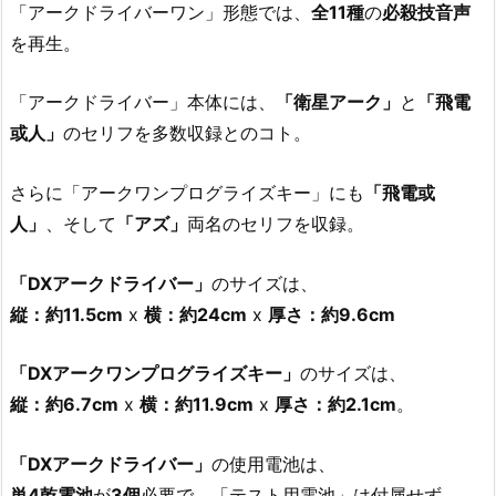
「アークドライバーワン」形態では、
全11種
の
必殺技音声
を再生。
「アークドライバー」本体には、
「衛星アーク」
と
「飛電
或人」
のセリフを多数収録とのコト。
さらに「アークワンプログライズキー」にも
「飛電或
人」
、そして
「アズ」
両名のセリフを収録。
「DXアークドライバー」
のサイズは、
縦：約11.5cm
x
横：約24cm
x
厚さ：約9.6cm
「DXアークワンプログライズキー」
のサイズは、
縦：約6.7cm
x
横：約11.9cm
x
厚さ：約2.1cm
。
「DXアークドライバー」
の使用電池は、
単4乾電池
が
3個
必要で、「テスト用電池」は付属せず。