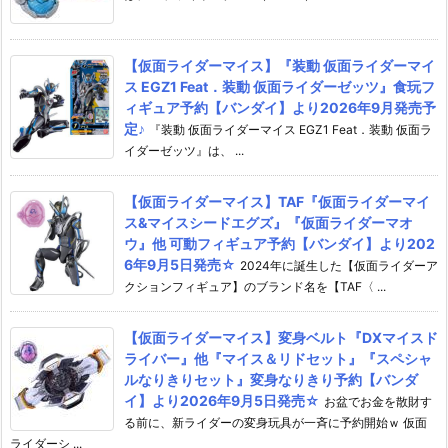
【仮面ライダーマイス】『装動 仮面ライダーマイ
ス EGZ1 Feat．装動 仮面ライダーゼッツ』食玩フ
ィギュア予約【バンダイ】より2026年9月発売予
定♪
『装動 仮面ライダーマイス EGZ1 Feat．装動 仮面ラ
イダーゼッツ』は、 ...
【仮面ライダーマイス】TAF『仮面ライダーマイ
ス&マイスシードエグズ』『仮面ライダーマオ
ウ』他 可動フィギュア予約【バンダイ】より202
6年9月5日発売☆
2024年に誕生した【仮面ライダーア
クションフィギュア】のブランド名を【TAF〈 ...
【仮面ライダーマイス】変身ベルト『DXマイスド
ライバー』他『マイス＆リドセット』『スペシャ
ルなりきりセット』変身なりきり予約【バンダ
イ】より2026年9月5日発売☆
お盆でお金を散財す
る前に、新ライダーの変身玩具が一斉に予約開始ｗ 仮面
ライダーシ ...