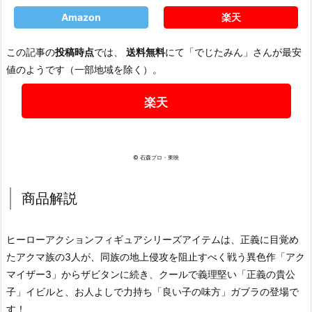
Amazon
楽天
この記事の
投稿時点
では、
送料無料
にて「でじたみん」さんが最安
値のようです（一部地域を除く）。
楽天
© 石森プロ・東映
商品解説
ヒーローアクションフィギュアシリーズアイテムは、正義に目覚め
たアクマ族の3人が、同族の地上侵攻を阻止すべく戦う異色作「アク
マイザー3」からザビタンに続き、クールで義理堅い「正義の貴公
子」イビルと、お人よしで力持ち「良い子の味方」ガブラの登場で
す！