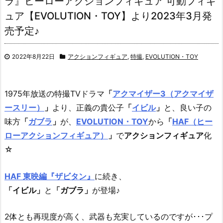
ラ』ヒーローアクションフィギュア 可動フィギ
ュア【EVOLUTION・TOY】より2023年3月発
売予定♪
2022年8月22日
アクションフィギュア
,
特撮
,
EVOLUTION・TOY
1975年放送の特撮TVドラマ
「
アクマイザー3（アクマイザ
ースリー）
」
より、正義の貴公子
「
イビル
」
と、良い子の
味方
「
ガブラ
」
が、
EVOLUTION・TOY
から
「
HAF（ヒー
ローアクションフィギュア）
」
で
アクションフィギュア
化
☆
HAF 東映編『ザビタン』
に続き、
「イビル」
と
「ガブラ」
が登場♪
2体とも再現度が高く、武器も充実しているのですが･･･プ