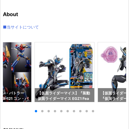
カ
イ
About
ブ
■当サイトについて
コン・バトラー
【仮面ライダーマイス】『装動
【仮面ライダーマ
X-121 コン・バ
仮面ライダーマイス EGZ1 Fea
『仮面ライダー
形合体フィギュ
t．装動 仮面ライダーゼッツ』
シードエグズ』
イ】より2027
食玩フィギュア予約【バンダ
マオウ』他 可
♪
イ】より2026年9月発売予定♪
【バンダイ】より
日発売☆