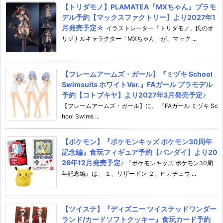
【トリダモノ】PLAMATEA『MXちゃん』プラモ
デル予約【マックスファクトリー】より2027年1
月発売予定☆
イラストレーター「トリダモノ」氏のオ
リジナルキャラクター「MXちゃん」が、マック ...
【フレームアームズ・ガール】『ミヅキ School
Swimsuits ホワイトVer.』FAガール プラモデル
予約【コトブキヤ】より2027年3月発売予定♪
【フレームアームズ・ガール】に、 『FAガール ミヅキ Sc
hool Swims ...
【ポケモン】『ポケモンキッズ ポケモン30周年
記念編』食玩フィギュア予約【バンダイ】より20
26年12月発売予定♪
『ポケモンキッズ ポケモン30周
年記念編』は、 １、リザードン ２、ピカチュウ ...
【ツイステ】『ディズニー ツイステッドワンダー
ランド/カードソフトクッキー』食玩カード予約