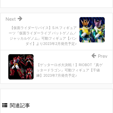
Next
【仮面ライダーリバイス】S.H.フィギュア
ーツ『仮面ライダーライブ バットゲノム／
ジャッカルゲノム』可動フィギュア【バン
ダイ】より2023年2月発売予定♪
Prev
【ゲッターロボ大決戦！】RIOBOT『真ゲ
ッタードラゴン』可動フィギュア【千値
練】2023年7月発売予定♪
関連記事