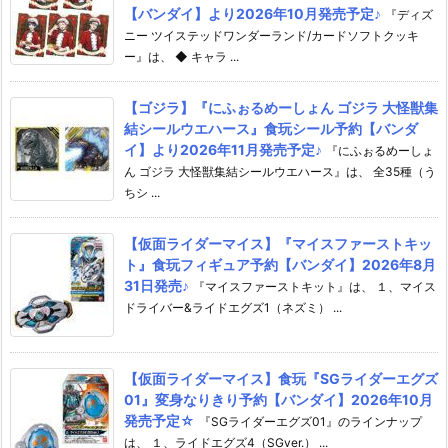
【バンダイ】より2026年10月発売予定♪
『ディズ
ニー ツイステッドワンダーランド/カードソフトクッキ
ー』は、 ◆ キャラ ...
【ゴジラ】『にふぉるめーしょん ゴジラ 大怪獣集
結シールウエハース』食玩シール予約【バンダ
イ】より2026年11月発売予定♪
『にふぉるめーしょ
ん ゴジラ 大怪獣集結シールウエハース』は、 全35種（う
ちシ ...
【仮面ライダーマイス】『マイスファーストキッ
ト』食玩フィギュア予約【バンダイ】2026年8月
31日発売♪
『マイスファーストキット』は、 １、マイス
ドライバー&ライドエグズ1（ネズミ） ...
【仮面ライダーマイス】食玩『SGライダーエグズ
01』変身なりきり予約【バンダイ】2026年10月
発売予定☆
『SGライダーエグズ01』のラインナップ
は、 １、ライドエグズ4（SGver.） ...