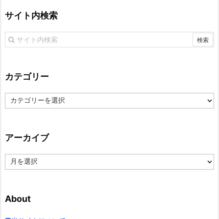
サイト内検索
カテゴリー
カ
テ
ゴ
リ
アーカイブ
ー
ア
ー
カ
イ
About
ブ