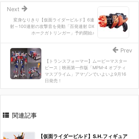
Next
変身なりきり【仮面ライダービルド】6連
射～100連射の攻撃音を発動「百発連射 DX
ホークガトリンガー」予約開始♪
Prev
【トランスフォーマー】ムービーマスター
ピース｜映画第一作版「MPM-4 オプティ
マスプライム」アマゾンでいよいよ9月16
日発売！
関連記事
【仮面ライダービルド】S.H.フィギュア