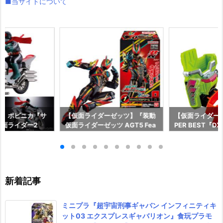
■当サイトについて
ー】ポピニカ『サ
【仮面ライダーゼッツ】『装動
【仮面ライダー
面ライダー2
仮面ライダーゼッツ AGT5 Fea
PER BEST『
具予約【バンダ
t.装動 仮面ライダーガッチャー
ャット＆キメワ
年12月発売予定♪
ド』食玩フィギュア予約【バン
ダー』変身なり
ダイ】より2026年8月3日発売
ダイ】より2026
♪
売♪
新着記事
ミニプラ『超宇宙刑事ギャバン インフィニティキ
ット03 エクスプレスギャバリオン』食玩プラモ