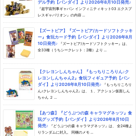
デル予約【バンダイ】より2026年8月10日発売♪
『超宇宙刑事ギャバン インフィニティキット03 エクスプ
レスギャバリオン』の内容 ...
【ズートピア】『ズートピア/カードソフトクッキ
ー』食玩カード予約【バンダイ】より2026年8月
10日発売♪
『ズートピア/カードソフトクッキー』は、
全33種（うちシークレット：2種）より ...
【クレヨンしんちゃん】『もっちりころりん♪ク
レヨンしんちゃん2』食玩フィギュア予約【バン
ダイ】より2026年8月10日発売♪
『もっちりころり
ん♪クレヨンしんちゃん2』は、 １、アクション仮面しん
ちゃん ２ ...
【あつ森】『どうぶつの森 キャラマグネッツ』食
玩グッズ予約【バンダイ】より2026年8月10日
発売♪
『どうぶつの森 キャラマグネッツ』は、 全24種よ
りランダムに封入。 同梱のメモ ...