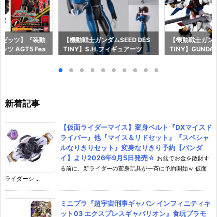
ーゼッツ】『装動
【機動戦士ガンダムSEED DES
【機動戦士ガンダム
ツ AGT5 Fea
TINY】S.H.フィギュアーツ
TINY】GUNDAM
ライダーガッチャー
『キラ・ヤマト（オーブ連合首
『STRIKE FRE
ギュア予約【バン
長国パイロットスーツVer.）』
M RENEWAL
26年8月3日発売
可動フィギュア予約【バンダ
ーダムガンダム
イ】より2026年12月発売予定♪
ア予約【バンダイ
年12月発売予定
新着記事
【仮面ライダーマイス】変身ベルト『DXマイスド
ライバー』他『マイス＆リドセット』『スペシャ
ルなりきりセット』変身なりきり予約【バンダ
イ】より2026年9月5日発売☆
お盆でお金を散財す
る前に、新ライダーの変身玩具が一斉に予約開始ｗ 仮面
ライダーシ ...
ミニプラ『超宇宙刑事ギャバン インフィニティキ
ット03 エクスプレスギャバリオン』食玩プラモ