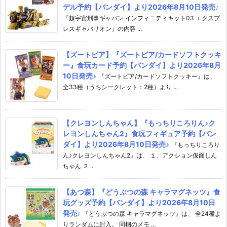
デル予約【バンダイ】より2026年8月10日発売♪
『超宇宙刑事ギャバン インフィニティキット03 エクスプ
レスギャバリオン』の内容 ...
【ズートピア】『ズートピア/カードソフトクッキ
ー』食玩カード予約【バンダイ】より2026年8月
10日発売♪
『ズートピア/カードソフトクッキー』は、
全33種（うちシークレット：2種）より ...
【クレヨンしんちゃん】『もっちりころりん♪ク
レヨンしんちゃん2』食玩フィギュア予約【バン
ダイ】より2026年8月10日発売♪
『もっちりころり
ん♪クレヨンしんちゃん2』は、 １、アクション仮面しん
ちゃん ２ ...
【あつ森】『どうぶつの森 キャラマグネッツ』食
玩グッズ予約【バンダイ】より2026年8月10日
発売♪
『どうぶつの森 キャラマグネッツ』は、 全24種よ
りランダムに封入。 同梱のメモ ...