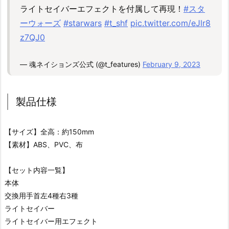
ライトセイバーエフェクトを付属して再現！
#スタ
ーウォーズ
#starwars
#t_shf
pic.twitter.com/eJlr8
z7QJ0
— 魂ネイションズ公式 (@t_features)
February 9, 2023
製品仕様
【サイズ】全高：約150mm
【素材】ABS、PVC、布
【セット内容一覧】
本体
交換用手首左4種右3種
ライトセイバー
ライトセイバー用エフェクト