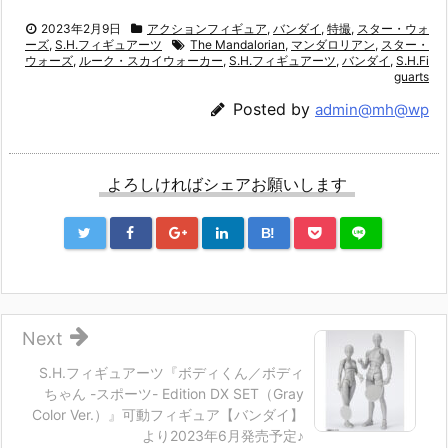
2023年2月9日
アクションフィギュア
,
バンダイ
,
特撮
,
スター・ウォ
ーズ
,
S.H.フィギュアーツ
The Mandalorian
,
マンダロリアン
,
スター・
ウォーズ
,
ルーク・スカイウォーカー
,
S.H.フィギュアーツ
,
バンダイ
,
S.H.Fi
guarts
Posted by
admin@mh@wp
よろしければシェアお願いします
B!
Next
S.H.フィギュアーツ『ボディくん／ボディ
ちゃん -スポーツ- Edition DX SET（Gray
Color Ver.）』可動フィギュア【バンダイ】
より2023年6月発売予定♪