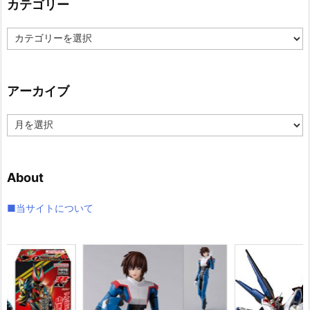
カテゴリー
カ
テ
ゴ
リ
アーカイブ
ー
ア
ー
カ
イ
About
ブ
■当サイトについて