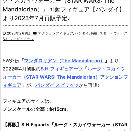
ク・スカイウォーカー（STAR WARS: The
Mandalorian）』可動フィギュア【バンダイ】
より2023年7月再販予定♪
2023年2月9日
アクションフィギュア
,
バンダイ
,
特撮
,
スター・ウォーズ
,
S.H.フィギュアーツ
SW外伝
「
マンダロリアン（The Mandalorian）
」
より、
2022年4月初販の
S.H.フィギュアーツ
「
ルーク・スカイウ
ォーカー（STAR WARS: The Mandalorian）アクションフ
ィギュア
」
が、
バンダイ スピリッツ
から再販♪
フィギュアのサイズは、
ノンスケール
の
全高：約15cm
。
【再販】S.H.Figuarts『ルーク・スカイウォーカー（STAR