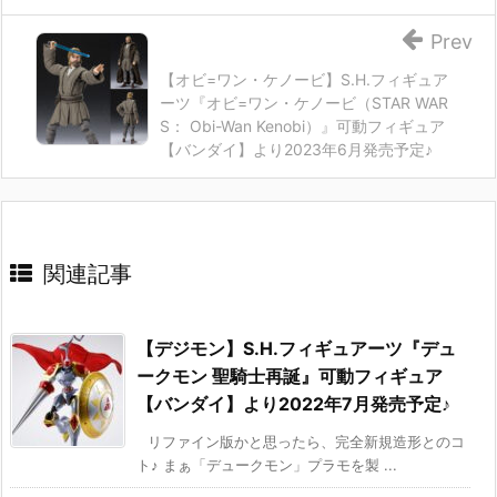
Prev
【オビ=ワン・ケノービ】S.H.フィギュア
ーツ『オビ=ワン・ケノービ（STAR WAR
S： Obi-Wan Kenobi）』可動フィギュア
【バンダイ】より2023年6月発売予定♪
関連記事
【デジモン】S.H.フィギュアーツ『デュ
ークモン 聖騎士再誕』可動フィギュア
【バンダイ】より2022年7月発売予定♪
リファイン版かと思ったら、完全新規造形とのコ
ト♪ まぁ「デュークモン」プラモを製 ...