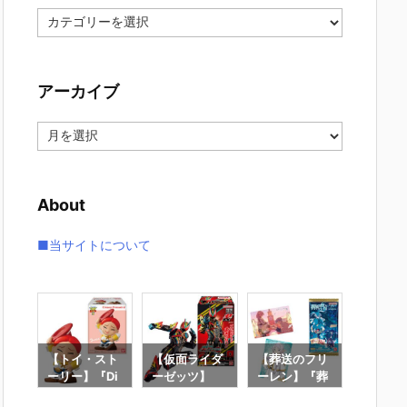
カ
テ
ゴ
リ
アーカイブ
ー
ア
ー
カ
イ
About
ブ
■当サイトについて
クラ
【トイ・スト
【仮面ライダ
【葬送のフリ
【鬼滅
マイ
ーリー】『Di
ーゼッツ】
ーレン】『葬
にふぉ
 マ
sney Friends
『装動 仮面ラ
送のフリーレ
しょん