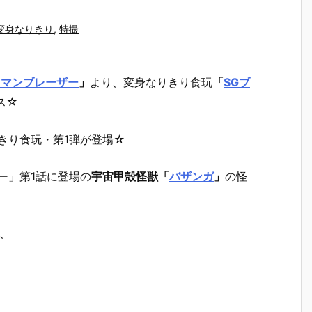
変身なりきり
,
特撮
ラマンブレーザー
」
より、変身なりきり食玩
「
SGブ
ス☆
きり食玩・第1弾が登場☆
ー」第1話に登場の
宇宙甲殻怪獣「
バザンガ
」
の怪
、