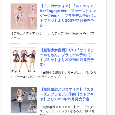
【アルカナディア】『ルミティア F
irst Engage Ver.〈ファーストエン
ゲージVer.〉』プラモデル予約【コ
トブキヤ】より2027年1月発売予
定♪
【アルカナディア】に、 「ルミティア First Engage Ver.〈フ
ァー ...
【創彩少女庭園】1/10『サイドテ
ールちゃん』プラモデル予約【コ
トブキヤ】より2027年1月発売予
定♪
【創彩少女庭園】シリーズに、 『1/10 サ
イドテールちゃん』がラインナップ。 ...
【無限邂逅メガロマリア】『スタ
ーズ』プラモデル予約【コトブキ
ヤ】より2026年12月発売予定♪
【無限邂逅メガロマリア】に、 「スター
ズ」がラインナップ♪ もちろん、眼球可