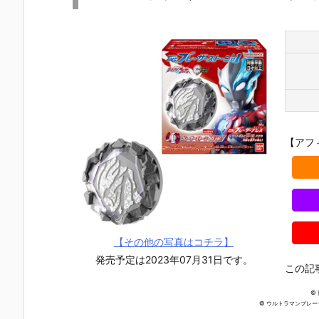
【アフ
【その他の写真はコチラ】
発売予定は2023年07月31日です。
この記
【葬送のフリ
【鬼滅の刃】
【Stray Kid
【たまごっ
©
ーレン】『葬
にふぉるめー
s】『ロリポ
ち】『たま
© ウルトラマンブレ
送のフリーレ
しょん『鬼滅
ップキャンデ
っち おとも