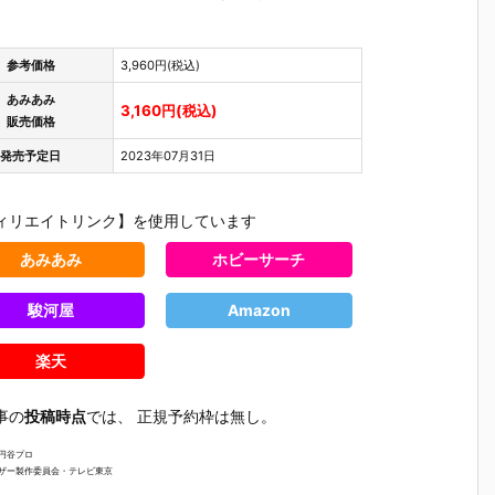
参考価格
3,960円(税込)
あみあみ
3,160円(税込)
販売価格
発売予定日
2023年07月31日
ィリエイトリンク】を使用しています
あみあみ
ホビーサーチ
駿河屋
Amazon
楽天
事の
投稿時点
では、 正規予約枠は無し。
【サンリオ】
【ちいかわ】
【コメダ珈琲
【マイン
 円谷プロ
ご
『サンリオキ
『ちいかわ ホ
店】『コメダ
フト】『
ーザー製作委員会・テレビ東京
だ
ャラクターズ
イップマグ ボ
珈琲店 マスコ
ンクラフト