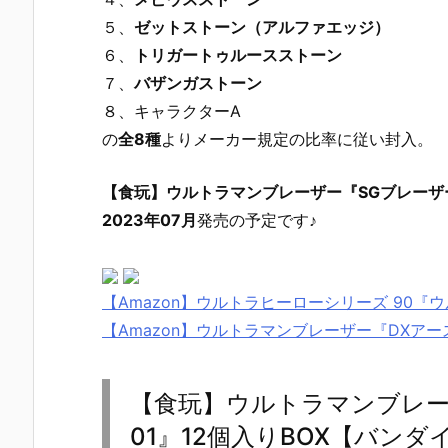
５、
ゼットストーン（アルファエッジ）
６、
トリガートゥルースストーン
７、
バザンガストーン
８、キャラクターA
の
全8種
よりメーカー規定の比率に従い封入。
【食玩】ウルトラマンブレーザー『SGブレーザー
2023年07月
発売の予定です♪
【Amazon】ウルトラヒーローシリーズ 90
【Amazon】ウルトラマンブレーザー『DXア
【食玩】ウルトラマンブレー
01』12個入りBOX【バンダ