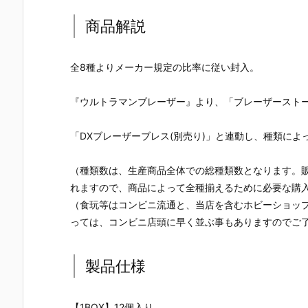
ン カードソフ
の刃 ディフォ
ィチャーム S
ちどーる』
トクッキー』
ルメシールウ
KZOO（スキ
玩フィギュ
商品解説
食玩カード予
エハース 其ノ
ズー）』食玩
予約【バン
約【バンダ
十五』食玩シ
グッズ予約
イ】より20
イ】より202
ール予約【バ
【バンダイ】
6年8月3日
全8種よりメーカー規定の比率に従い封入。
6年8月3日発
ンダイ】より
より2026年8
売♪
売♪
2026年8月3
月3日発売♪
日発売♪
『ウルトラマンブレーザー』より、「ブレーザーストー
「DXブレーザーブレス(別売り)」と連動し、種類に
（種類数は、生産商品全体での総種類数となります。
れますので、商品によって全種揃えるために必要な購
（食玩等はコンビニ流通と、当店を含むホビーショッ
っては、コンビニ店頭に早く並ぶ事もありますのでご
製品仕様
【1BOX】12個入り