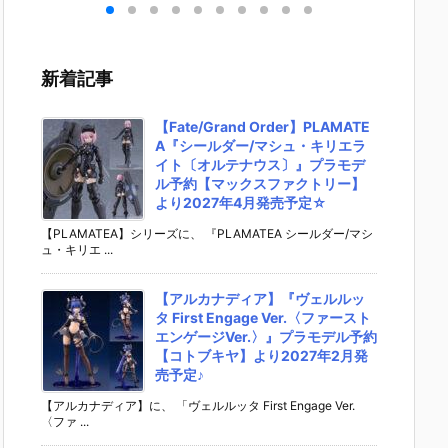
＆ビ
9 TOY STOR
イダーゼッツ
ン カードソフ
の刃 デ
』食
Y 5』食玩フ
AGT5 Feat.
トクッキー』
ルメシ
ット
ィギュア予約
装動 仮面ライ
食玩カード予
エハース
ンダ
【バンダイ】
ダーガッチャ
約【バンダ
十五』
新着記事
02
より2026年7
ード』食玩フ
イ】より202
ール予
日
月27日発売♪
ィギュア予約
6年8月3日発
ンダイ
【バンダイ】
売♪
2026年
【Fate/Grand Order】PLAMATE
より2026年8
日発売♪
A『シールダー/マシュ・キリエラ
月3日発売♪
イト〔オルテナウス〕』プラモデ
ル予約【マックスファクトリー】
より2027年4月発売予定☆
【PLAMATEA】シリーズに、 『PLAMATEA シールダー/マシ
ュ・キリエ ...
【アルカナディア】『ヴェルルッ
タ First Engage Ver.〈ファースト
エンゲージVer.〉』プラモデル予約
【コトブキヤ】より2027年2月発
売予定♪
【アルカナディア】に、 「ヴェルルッタ First Engage Ver.
〈ファ ...