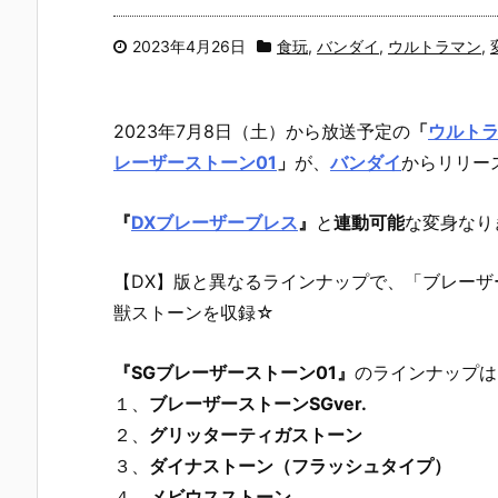
2023年4月26日
食玩
,
バンダイ
,
ウルトラマン
,
2023年7月8日（土）から放送予定の
「
ウルト
レーザーストーン01
」
が、
バンダイ
からリリー
『
DXブレーザーブレス
』
と
連動可能
な変身なり
【DX】版と異なるラインナップで、「ブレーザ
獣ストーンを収録☆
『SGブレーザーストーン01』
のラインナップは
１、
ブレーザーストーンSGver.
２、
グリッターティガストーン
３、
ダイナストーン（フラッシュタイプ）
４、
メビウスストーン