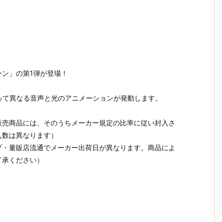
食
バルーンポッ
ーロつき』食
ット＆シロノ
スコット
ア
プチャーム&
玩グッズ予約
ワール風味チ
スケット
ダ
グミ』食玩グ
【バンダイ】
ョコボーロ』
玩マスコ
2
ッズ予約【バ
より2026年8
食玩グッズ予
予約【バ
発
ンダイ】より
月3日発売♪
約【バンダ
イ】より2
2026年8月3
イ】より202
6年7月27
日発売♪
6年7月27日
発売♪
発売♪
ン」の第1弾が登場！
よって異なる音声と光のアニメーションが発動します。
販売商品には、そのうちメーカー規定の比率に従い封入さ
入数は異なります）
プ・量販店流通でメーカー出荷日が異なります。商品によ
了承ください）