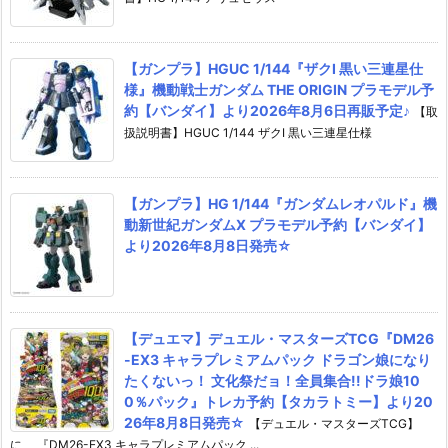
【ガンプラ】HGUC 1/144『ザクI 黒い三連星仕
様』機動戦士ガンダム THE ORIGIN プラモデル予
約【バンダイ】より2026年8月6日再販予定♪
【取
扱説明書】HGUC 1/144 ザクI 黒い三連星仕様
【ガンプラ】HG 1/144『ガンダムレオパルド』機
動新世紀ガンダムX プラモデル予約【バンダイ】
より2026年8月8日発売☆
【デュエマ】デュエル・マスターズTCG『DM26
-EX3 キャラプレミアムパック ドラゴン娘になり
たくないっ！ 文化祭だョ！全員集合!!ドラ娘10
0％パック』トレカ予約【タカラトミー】より20
26年8月8日発売☆
【デュエル・マスターズTCG】
に、 『DM26-EX3 キャラプレミアムパック ...