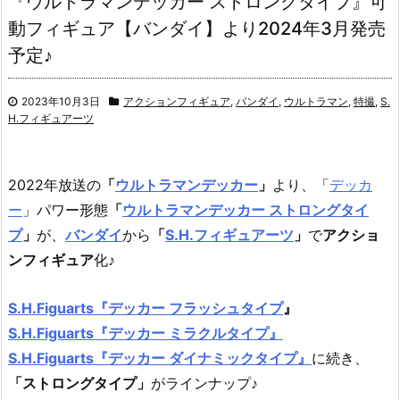
『ウルトラマンデッカー ストロングタイプ』可
動フィギュア【バンダイ】より2024年3月発売
予定♪
2023年10月3日
アクションフィギュア
,
バンダイ
,
ウルトラマン
,
特撮
,
S.
H.フィギュアーツ
2022年放送の
「
ウルトラマンデッカー
」
より、「
デッカ
ー
」パワー形態
「
ウルトラマンデッカー ストロングタイ
プ
」
が、
バンダイ
から
「
S.H.フィギュアーツ
」
で
アクショ
ンフィギュア
化♪
S.H.Figuarts『デッカー フラッシュタイプ
』
S.H.Figuarts『デッカー ミラクルタイプ』
S.H.Figuarts『デッカー ダイナミックタイプ』
に続き、
「ストロングタイプ」
がラインナップ♪