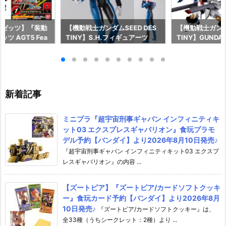
ーゼッツ】『装動
【機動戦士ガンダムSEED DES
【機動戦士ガンダム
ツ AGT5 Fea
TINY】S.H.フィギュアーツ
TINY】GUNDAM
ライダーガッチャー
『キラ・ヤマト（オーブ連合首
『STRIKE FRE
ギュア予約【バン
長国パイロットスーツVer.）』
M RENEWAL
26年8月3日発売
可動フィギュア予約【バンダ
ーダムガンダム
イ】より2026年12月発売予定♪
ア予約【バンダイ
年12月発売予定
新着記事
ミニプラ『超宇宙刑事ギャバン インフィニティキ
ット03 エクスプレスギャバリオン』食玩プラモ
デル予約【バンダイ】より2026年8月10日発売♪
『超宇宙刑事ギャバン インフィニティキット03 エクスプ
レスギャバリオン』の内容 ...
【ズートピア】『ズートピア/カードソフトクッキ
ー』食玩カード予約【バンダイ】より2026年8月
10日発売♪
『ズートピア/カードソフトクッキー』は、
全33種（うちシークレット：2種）より ...