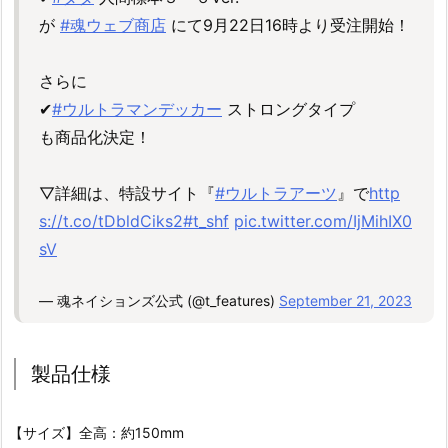
が
#魂ウェブ商店
にて9月22日16時より受注開始！
さらに
✔
#ウルトラマンデッカー
ストロングタイプ
も商品化決定！
▽詳細は、特設サイト『
#ウルトラアーツ
』で
http
s://t.co/tDbldCiks2
#t_shf
pic.twitter.com/IjMihIX0
sV
— 魂ネイションズ公式 (@t_features)
September 21, 2023
製品仕様
【サイズ】全高：約150mm