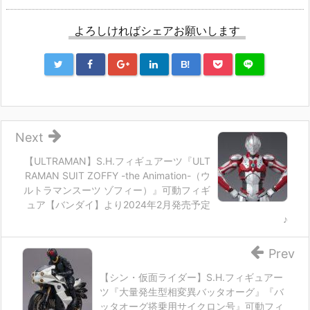
よろしければシェアお願いします
B!
Next
【ULTRAMAN】S.H.フィギュアーツ『ULT
RAMAN SUIT ZOFFY -the Animation-（ウ
ルトラマンスーツ ゾフィー）』可動フィギ
ュア【バンダイ】より2024年2月発売予定
♪
Prev
【シン・仮面ライダー】S.H.フィギュアー
ツ『大量発生型相変異バッタオーグ』『バ
ッタオーグ搭乗用サイクロン号』可動フィ