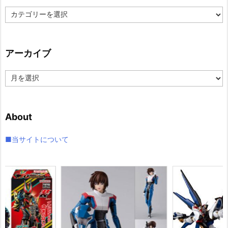
カ
テ
ゴ
リ
アーカイブ
ー
ア
ー
カ
イ
About
ブ
■当サイトについて