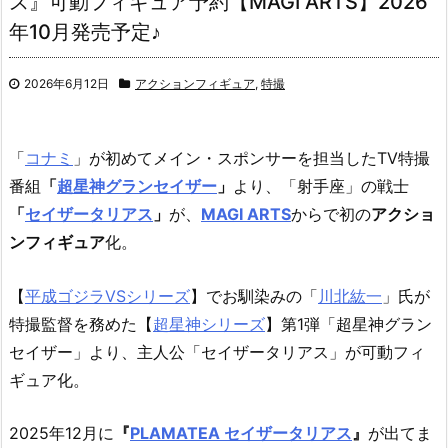
ス』可動フィギュア予約【MAGI ARTS】2026
年10月発売予定♪
2026年6月12日
アクションフィギュア
,
特撮
「
コナミ
」が初めてメイン・スポンサーを担当したTV特撮
番組
「
超星神グランセイザー
」
より、「射手座」の戦士
「
セイザータリアス
」
が、
MAGI ARTS
からで初の
アクショ
ンフィギュア
化。
【
平成ゴジラVSシリーズ
】でお馴染みの「
川北紘一
」氏が
特撮監督を務めた【
超星神シリーズ
】第1弾「超星神グラン
セイザー」より、主人公「セイザータリアス」が可動フィ
ギュア化。
2025年12月に
『
PLAMATEA セイザータリアス
』
が出てま