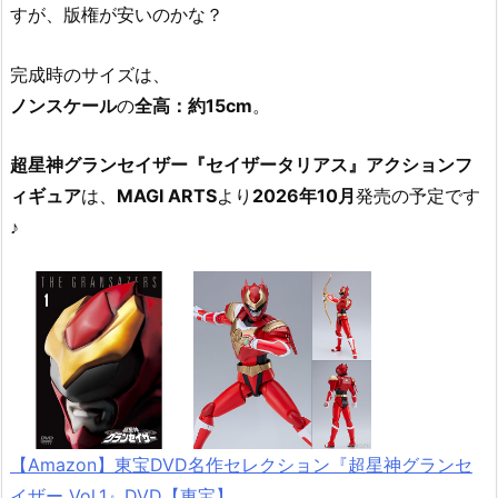
すが、版権が安いのかな？
完成時のサイズは、
ノンスケール
の
全高：約15cm
。
超星神グランセイザー『セイザータリアス』アクションフ
ィギュア
は、
MAGI ARTS
より
2026年10月
発売の予定です
♪
【Amazon】東宝DVD名作セレクション『超星神グランセ
イザー Vol.1』DVD【東宝】