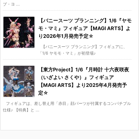
ブ・ヨ ...
【バニースーツ プランニング】1/6『ヤモ
モ・マミ』フィギュア【MAGI ARTS】よ
り2026年1月発売予定☆
【バニースーツ プランニング】フィギュアに、
「1/6 ヤモモ・マミ」が初登場♪
【東方Project】1/6『月時計 十六夜咲夜
（いざよい さくや）』フィギュア
【MAGI ARTS】より2025年4月発売予
定☆
フィギュアは、差し替え用「赤目」顔パーツが付属するコンパチブル
仕様♪ 【特典】と ...