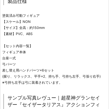
製品仕様
塗装済み可動フィギュア
【スケール】NON
【サイズ】全高：約150mm
【素材】PVC、ABS
【セット内容一覧】
フィギュア本体
台座一式
弓パーツ
差し替え用ハンドパーツ×6セット
(握り、リラックス、平手×2、持ち手、弓持ち左手、弓張り右手)
※弓持ち左手は弓に装着されています。
サンプル写真レヴュー｜超星神グランセイ
ザー『セイザータリアス』アクションフィ