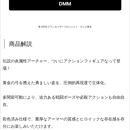
DMM
© 2003 グランセイザープロジェクト・テレビ東京
商品解説
伝説の炎属性アーチャー、ついにアクションフィギュアなって登
場！
黄金の弓を携えた勇ましい姿を、圧倒的再現度で立体化。
多関節可動により、迫力ある戦闘ポーズや必殺アクションも自由自
在。
彩色済み仕様で、重厚なアーマーの質感とヒロイックな存在感を存
分にお楽しみいただけます。