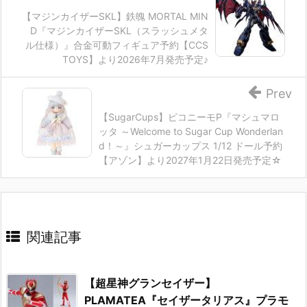
【マジンカイザーSKL】鉄魄 MORTAL MIN
D『マジンカイザーSKL（スラッシュメタ
ル仕様）』合金可動フィギュア予約【CCS
TOYS】より2026年7月発売予定♪
Prev
【SugarCups】ピコニーモP『マシュマロ
ッタ ～Welcome to Sugar Cup Wonderlan
d！～』シュガーカップス 1/12 ドール予約
【アゾン】より2027年1月22日発売予定☆
関連記事
【超星神グランセイザー】
PLAMATEA『セイザータリアス』プラモ