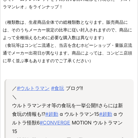
ラマンレオ」をラインナップ！
（種類数は、生産商品全体での総種類数となります。販売商品に
は、そのうちメーカー規定の比率に従い封入されますので、商品に
よって全種揃えるために必要な購入数は異なります）
（食玩等はコンビニ流通と、当店を含むホビーショップ・量販店流
通でメーカー出荷日が異なります。商品によっては、コンビニ店頭
に早く並ぶ事もありますのでご了承ください）
／
#ウルトラマン
#食玩
ブログ!!
＼
ウルトラマンテオ等の食玩を一挙公開!!さらには新
食玩の情報も!?
#超動
α ウルトラマン15
#超動
α ウ
ルトラ怪獣6
#CONVERGE
MOTION ウルトラマン
15