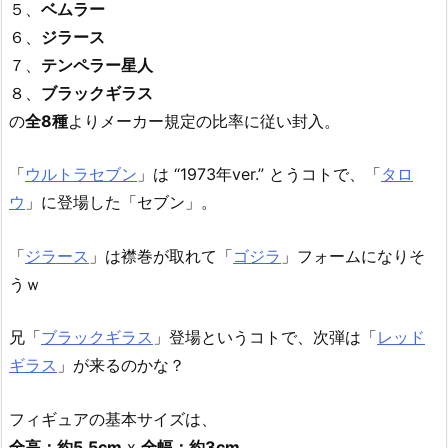
５、
ベムラー
６、
ジラース
７、
テンペラー星人
８、
ブラックギラス
の
全8種
よりメーカー規定の比率に従い封入。
「
ウルトラセブン
」は “1973年ver.” とうコトで、「
タロ
ウ
」に登場した「セブン」。
「
ジラース
」は襟巻が取れて「
ゴジラ
」フォームになりそ
うｗ
兄「
ブラックギラス
」登場というコトで、次弾は「
レッド
ギラス
」が来るのかな？
フィギュアの基本サイズは、
全高：約5.5cm
x
全幅：約3cm
。