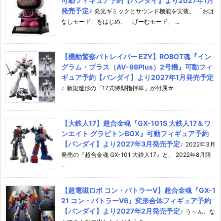
可動フィギュア予約【バンダイ】より2027年1月
発売予定♪
発光ギミックとサウンド機能を実装。 「おは
なしモード」をはじめ、「げーむモード」 ...
【機動警察パトレイバー EZY】ROBOT魂『イン
グラム・プラス（AV-98Plus）2号機』可動フィ
ギュア予約【バンダイ】より2027年1月発売予定
♪
新規造形の「17式特型指揮車」が付属☆
【大鉄人17】超合金魂『GX-101S 大鉄人17＆ワ
ンエイト グラビトンBOX』可動フィギュア予約
【バンダイ】より2027年3月発売予定♪
2022年3月
発売の『超合金魂 GX-101 大鉄人17』と、 2022年8月限
...
【超電磁ロボ コン・バトラーV】超合金魂『GX-1
21 コン・バトラーV6』変形合体フィギュア予約
【バンダイ】より2027年2月発売予定♪
う～ん、な