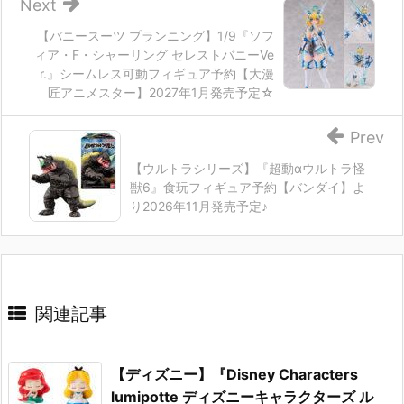
Next
【バニースーツ プランニング】1/9『ソフ
ィア・F・シャーリング セレストバニーVe
r.』シームレス可動フィギュア予約【大漫
匠アニメスター】2027年1月発売予定☆
Prev
【ウルトラシリーズ】『超動αウルトラ怪
獣6』食玩フィギュア予約【バンダイ】よ
り2026年11月発売予定♪
関連記事
【ディズニー】『Disney Characters
lumipotte ディズニーキャラクターズ ル