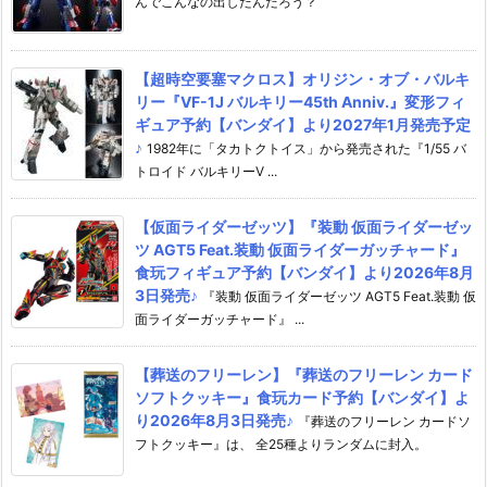
んでこんなの出したんだろう？
【超時空要塞マクロス】オリジン・オブ・バルキ
リー『VF-1J バルキリー45th Anniv.』変形フィ
ギュア予約【バンダイ】より2027年1月発売予定
♪
1982年に「タカトクトイス」から発売された『1/55 バ
トロイド バルキリーV ...
【仮面ライダーゼッツ】『装動 仮面ライダーゼッ
ツ AGT5 Feat.装動 仮面ライダーガッチャード』
食玩フィギュア予約【バンダイ】より2026年8月
3日発売♪
『装動 仮面ライダーゼッツ AGT5 Feat.装動 仮
面ライダーガッチャード』 ...
【葬送のフリーレン】『葬送のフリーレン カード
ソフトクッキー』食玩カード予約【バンダイ】よ
り2026年8月3日発売♪
『葬送のフリーレン カードソ
フトクッキー』は、 全25種よりランダムに封入。