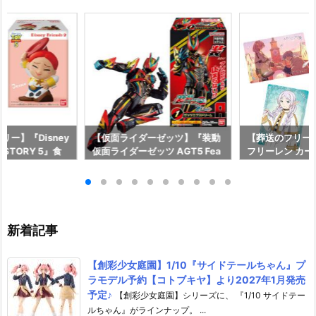
ー】『Disney
【仮面ライダーゼッツ】『装動
【葬送のフリー
OY STORY 5』食
仮面ライダーゼッツ AGT5 Fea
フリーレン カ
予約【バンダイ】
t.装動 仮面ライダーガッチャー
ー』食玩カード
月27日発売♪
ド』食玩フィギュア予約【バン
イ】より2026
ダイ】より2026年8月3日発売
♪
新着記事
【創彩少女庭園】1/10『サイドテールちゃん』プ
ラモデル予約【コトブキヤ】より2027年1月発売
予定♪
【創彩少女庭園】シリーズに、 『1/10 サイドテー
ルちゃん』がラインナップ。 ...