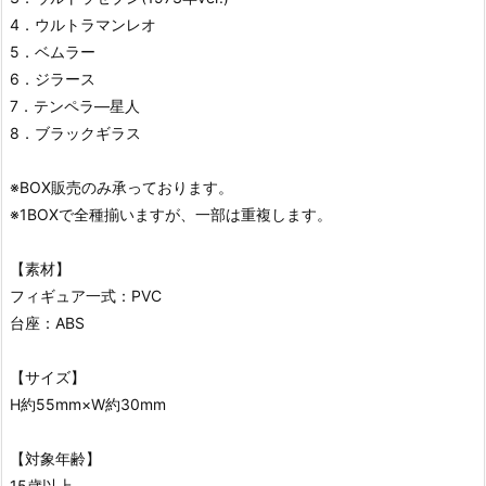
4．ウルトラマンレオ
5．ベムラー
6．ジラース
7．テンペラ―星人
8．ブラックギラス
※BOX販売のみ承っております。
※1BOXで全種揃いますが、一部は重複します。
【素材】
フィギュア一式：PVC
台座：ABS
【サイズ】
H約55mm×W約30mm
【対象年齢】
15歳以上