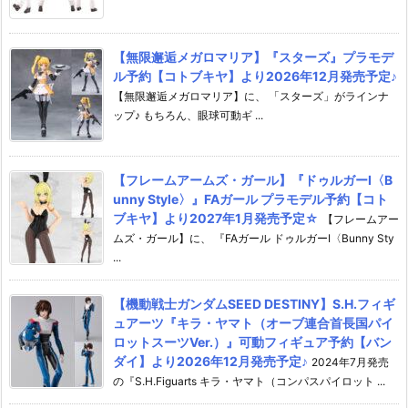
【無限邂逅メガロマリア】『スターズ』プラモデ
ル予約【コトブキヤ】より2026年12月発売予定♪
【無限邂逅メガロマリア】に、 「スターズ」がラインナ
ップ♪ もちろん、眼球可動ギ ...
【フレームアームズ・ガール】『ドゥルガーI〈B
unny Style〉』FAガール プラモデル予約【コト
ブキヤ】より2027年1月発売予定☆
【フレームアー
ムズ・ガール】に、 『FAガール ドゥルガーI〈Bunny Sty
...
【機動戦士ガンダムSEED DESTINY】S.H.フィギ
ュアーツ『キラ・ヤマト（オーブ連合首長国パイ
ロットスーツVer.）』可動フィギュア予約【バン
ダイ】より2026年12月発売予定♪
2024年7月発売
の『S.H.Figuarts キラ・ヤマト（コンパスパイロット ...