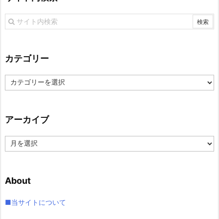
カテゴリー
カ
テ
ゴ
リ
アーカイブ
ー
ア
ー
カ
イ
About
ブ
■当サイトについて