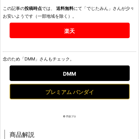
この記事の
投稿時点
では、
送料無料
にて「でじたみん」さんが少々
お安いようです（一部地域を除く）。
楽天
念のため「DMM」さんもチェック。
DMM
プレミアム バンダイ
© 円谷プロ
商品解説