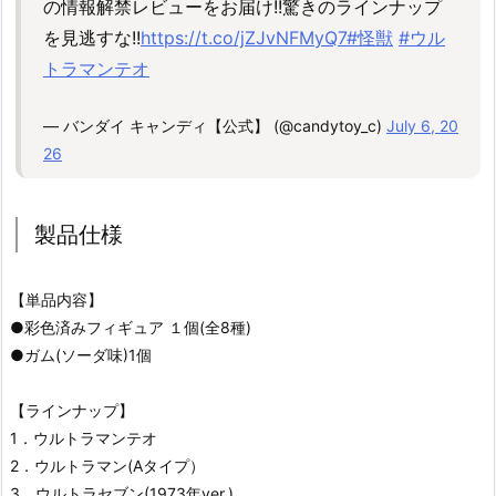
の情報解禁レビューをお届け!!驚きのラインナップ
を見逃すな!!
https://t.co/jZJvNFMyQ7
#怪獣
#ウル
トラマンテオ
— バンダイ キャンディ【公式】 (@candytoy_c)
July 6, 20
26
製品仕様
【単品内容】
●彩色済みフィギュア １個(全8種)
●ガム(ソーダ味)1個
【ラインナップ】
1．ウルトラマンテオ
2．ウルトラマン(Aタイプ）
3．ウルトラセブン(1973年ver.)