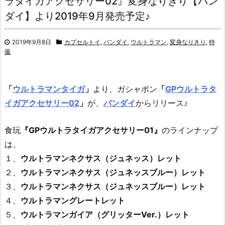
ラタイガアクセサリー02』変身なりきり【バン
ダイ】より2019年9月発売予定♪
2019年9月8日
カプセルトイ
,
バンダイ
,
ウルトラマン
,
変身なりきり
,
特
撮
「
ウルトラマンタイガ
」
より、
ガシャポン
「
GPウルトラタ
イガアクセサリー02
」
が、
バンダイ
からリリース♪
食玩
『GPウルトラタイガアクセサリー01』
のラインナップ
は、
１、
ウルトラマンネクサス（ジュネッス）レット
２、
ウルトラマンネクサス（ジュネッスブルー）レット
３、
ウルトラマンネクサス（ジュネッスブルー）レット
４、
ウルトラマングレートレット
５、
ウルトラマンガイア（グリッターVer.）レット