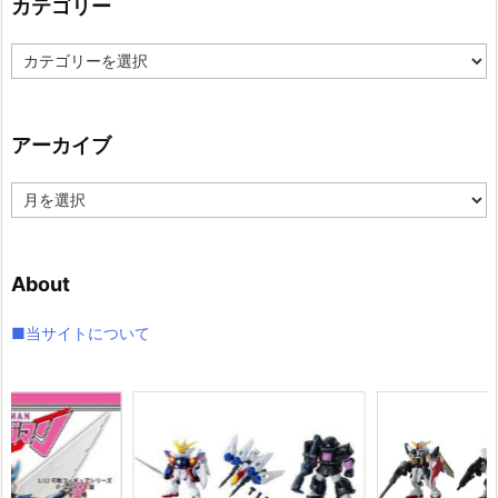
カテゴリー
カ
テ
ゴ
リ
アーカイブ
ー
ア
ー
カ
イ
About
ブ
■当サイトについて