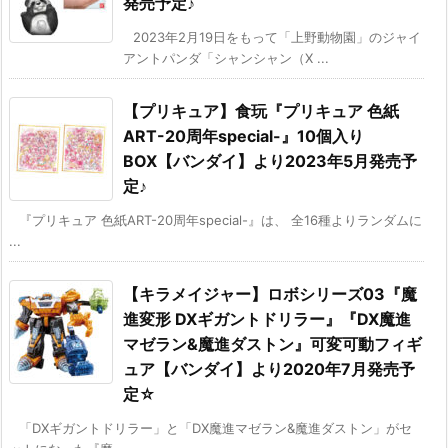
発売予定♪
2023年2月19日をもって「上野動物園」のジャイ
アントパンダ「シャンシャン（X ...
【プリキュア】食玩『プリキュア 色紙
ART-20周年special-』10個入り
BOX【バンダイ】より2023年5月発売予
定♪
『プリキュア 色紙ART-20周年special-』は、 全16種よりランダムに
...
【キラメイジャー】ロボシリーズ03『魔
進変形 DXギガントドリラー』『DX魔進
マゼラン&魔進ダストン』可変可動フィギ
ュア【バンダイ】より2020年7月発売予
定☆
「DXギガントドリラー」と「DX魔進マゼラン&魔進ダストン」がセ