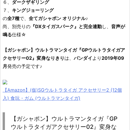
６、
ダークザギリング
７、
キングジョーリング
の
全7種
で、
全てガシャポン オリジナル
♪
尚、別売りの
『DXタイガスパーク』と完全連動
し、
音声が
鳴る
仕様☆
【ガシャポン】ウルトラマンタイガ『GPウルトラタイガア
クセサリー02』変身なりきり
は、
バンダイ
より
2019年09
月
発売の予定です♪
【Amazon】(仮)SGウルトラタイガ アクセサリー2 (12個
入) 食玩・ガム (ウルトラマンタイガ)
【ガシャポン】ウルトラマンタイガ『GP
ウルトラタイガアクセサリー02』変身な