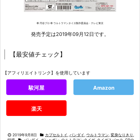
© 円谷プロ © ウルトラマンタイガ製作委員会・テレビ東京
発売予定は2019年09月12日です。
【最安値チェック】
【アフィリエイトリンク】を使用しています
駿河屋
Amazon
楽天
2019年9月8日
カプセルトイ
,
バンダイ
,
ウルトラマン
,
変身なりきり
,
特撮
バンダイ
,
ガシャポン
,
ウルトラマンタイガ
,
タイガスパーク
,
GPウ