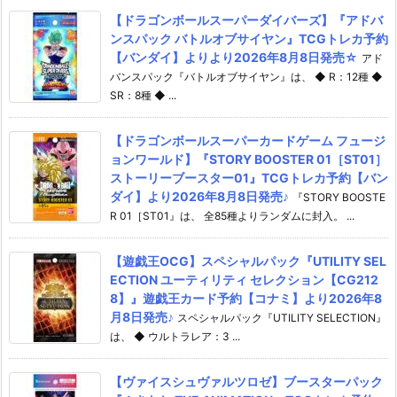
【ドラゴンボールスーパーダイバーズ】『アドバ
ンスパック バトルオブサイヤン』TCGトレカ予約
【バンダイ】よりより2026年8月8日発売☆
アド
バンスパック『バトルオブサイヤン』は、 ◆ R：12種 ◆
SR：8種 ◆ ...
【ドラゴンボールスーパーカードゲーム フュージ
ョンワールド】『STORY BOOSTER 01［ST01］
ストーリーブースター01』TCGトレカ予約【バン
ダイ】より2026年8月8日発売♪
『STORY BOOSTE
R 01［ST01』は、 全85種よりランダムに封入。 ...
【遊戯王OCG】スペシャルパック『UTILITY SEL
ECTION ユーティリティ セレクション【CG212
8】』遊戯王カード予約【コナミ】より2026年8
月8日発売♪
スペシャルパック『UTILITY SELECTION』
は、 ◆ ウルトラレア：3 ...
【ヴァイスシュヴァルツロゼ】ブースターパック