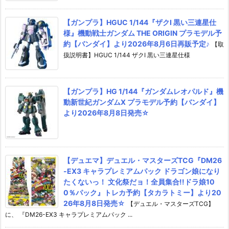
【ガンプラ】HGUC 1/144『ザクI 黒い三連星仕
様』機動戦士ガンダム THE ORIGIN プラモデル予
約【バンダイ】より2026年8月6日再販予定♪
【取
扱説明書】HGUC 1/144 ザクI 黒い三連星仕様
【ガンプラ】HG 1/144『ガンダムレオパルド』機
動新世紀ガンダムX プラモデル予約【バンダイ】
より2026年8月8日発売☆
【デュエマ】デュエル・マスターズTCG『DM26
-EX3 キャラプレミアムパック ドラゴン娘になり
たくないっ！ 文化祭だョ！全員集合!!ドラ娘10
0％パック』トレカ予約【タカラトミー】より20
26年8月8日発売☆
【デュエル・マスターズTCG】
に、 『DM26-EX3 キャラプレミアムパック ...