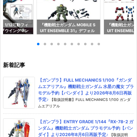
】1/12可動フィ
『機動戦士ガンダム MOBILE S
『機動戦士ガンダム
ズ『ウイングマン
UIT ENSEMBLE 31』デフォル
UIT ENSEMBL
ィギュア【SO-
メ可動フィギュア予約【バンダ
メ可動フィギュ
5年4月発売予定♪
イ】より2026年10月発売予定♪
イ】より2026
新着記事
【ガンプラ】FULL MECHANICS 1/100『ガンダ
ムエアリアル』機動戦士ガンダム 水星の魔女 プラ
モデル予約【バンダイ】より2026年8月6日再販
予定♪
【取扱説明書】FULL MECHANICS 1/100 ガンダ
ムエアリアル
【ガンプラ】ENTRY GRADE 1/144『RX-78-2 ガ
ンダム』機動戦士ガンダム プラモデル予約【バン
ダイ】より2026年8月6日再販予定♪
【取扱説明