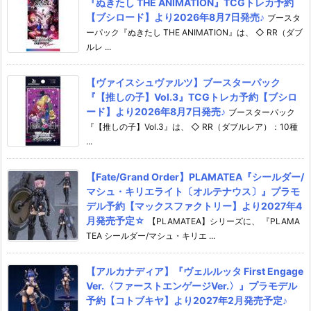
『ぬきたし THE ANIMATION』TCGトレカ予約
【ブシロード】より2026年8月7日発売♪
ブースタ
ーパック『ぬきたし THE ANIMATION』は、 ◇ RR（ダブ
ルレ ...
【ヴァイスシュヴァルツ】ブースターパック
『【推しの子】Vol.3』TCGトレカ予約【ブシロ
ード】より2026年8月7日発売♪
ブースターパック
『【推しの子】Vol.3』は、 ◇ RR（ダブルレア）：10種
...
【Fate/Grand Order】PLAMATEA『シールダー/
マシュ・キリエライト〔オルテナウス〕』プラモ
デル予約【マックスファクトリー】より2027年4
月発売予定☆
【PLAMATEA】シリーズに、 『PLAMA
TEA シールダー/マシュ・キリエ ...
【アルカナディア】『ヴェルルッタ First Engage
Ver.〈ファーストエンゲージVer.〉』プラモデル
予約【コトブキヤ】より2027年2月発売予定♪