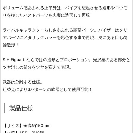
ボリューム感あふれる上半身は、パイプを想起させる造形やコウモ
リを模したバストパーツを忠実に造形して再現！
ライバルキャラクターらしさあふれる頭部パーツ。バイザーはクリ
アパーツにメタリックカラーを彩色する事で再現。奥にある目も勿
論造形！
S.H.Figuartsならではの造形とプロポーション。光沢感のある部分と
ツヤ消しの部分をツヤを変えて表現。
武器は分離する仕様。
組替えにより3パターンの武器として使用可能！
製品仕様
【サイズ】全高約150mm
【材質】ABS、PVC製