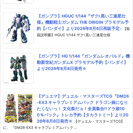
【ガンプラ】HGUC 1/144『ザクI 黒い三連星仕
様』機動戦士ガンダム THE ORIGIN プラモデル予
約【バンダイ】より2026年8月6日再販予定♪
【取
扱説明書】HGUC 1/144 ザクI 黒い三連星仕様
【ガンプラ】HG 1/144『ガンダムレオパルド』機
動新世紀ガンダムX プラモデル予約【バンダイ】
より2026年8月8日発売☆
【デュエマ】デュエル・マスターズTCG『DM26
-EX3 キャラプレミアムパック ドラゴン娘になり
たくないっ！ 文化祭だョ！全員集合!!ドラ娘10
0％パック』トレカ予約【タカラトミー】より20
26年8月8日発売☆
【デュエル・マスターズTCG】
に、 『DM26-EX3 キャラプレミアムパック ...