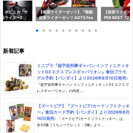
ー】ポピニカ『サ
【仮面ライダーゼッツ】『装動
【仮面ライダー
面ライダー2
仮面ライダーゼッツ AGT5 Fea
PER BEST『
具予約【バンダ
t.装動 仮面ライダーガッチャー
ャット＆キメワ
年12月発売予定♪
ド』食玩フィギュア予約【バン
ダー』変身なり
ダイ】より2026年8月3日発売
ダイ】より2026
♪
売♪
新着記事
ミニプラ『超宇宙刑事ギャバン インフィニティキ
ット03 エクスプレスギャバリオン』食玩プラモ
デル予約【バンダイ】より2026年8月10日発売♪
『超宇宙刑事ギャバン インフィニティキット03 エクスプ
レスギャバリオン』の内容 ...
【ズートピア】『ズートピア/カードソフトクッキ
ー』食玩カード予約【バンダイ】より2026年8月
10日発売♪
『ズートピア/カードソフトクッキー』は、
全33種（うちシークレット：2種）より ...