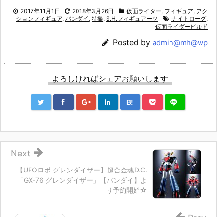
2017年11月1日
2018年3月26日
仮面ライダー
,
フィギュア
,
アク
ションフィギュア
,
バンダイ
,
特撮
,
S.H.フィギュアーツ
ナイトローグ
,
仮面ライダービルド
Posted by
admin@mh@wp
よろしければシェアお願いします
B!
Next
【UFOロボ グレンダイザー】超合金魂D.C.
「GX-76 グレンダイザー」【バンダイ】よ
り予約開始☆