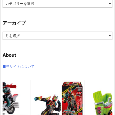
カ
テ
ゴ
リ
アーカイブ
ー
ア
ー
カ
イ
About
ブ
■当サイトについて