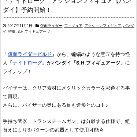
「ナイトローグ」アクションフィギュア【バン
ダイ】予約開始！
2017年11月1日
仮面ライダー
,
フィギュア
,
アクションフィギュア
,
バンダ
イ
,
特撮
,
S.H.フィギュアーツ
「
仮面ライダービルド
」
から、蝙蝠のような意匠を持つ怪
人
「
ナイトローグ
」
が
バンダイ「S.H.フィギュアーツ」
に
ライナップ！
バイザーは、クリア素材にメタリックカラーを彩色する事
で再現。
さらに、バイザーの奥にある目も造形とのコト♪
手持ち武器「トランスチームガン」は分離する仕様で、組
替えにより3パターンの武器として使用可能☆