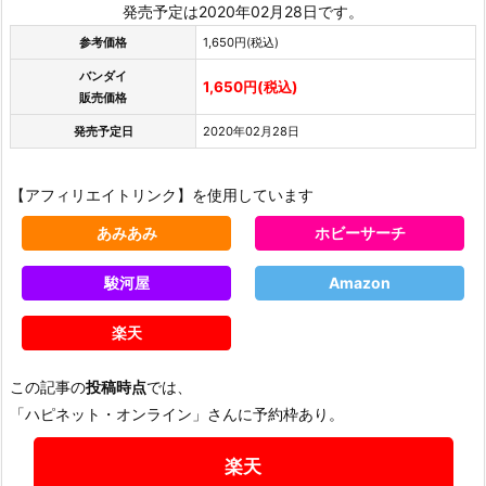
発売予定は2020年02月28日です。
参考価格
1,650円(税込)
バンダイ
1,650円(税込)
販売価格
発売予定日
2020年02月28日
【アフィリエイトリンク】を使用しています
あみあみ
ホビーサーチ
駿河屋
Amazon
楽天
この記事の
投稿時点
では、
「ハピネット・オンライン」さんに予約枠あり。
楽天