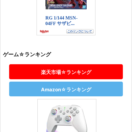
ゲーム☆ランキング
楽天市場☆ランキング
Amazon☆ランキング