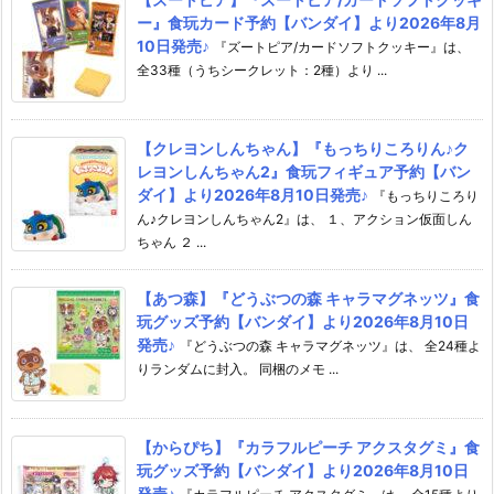
ー』食玩カード予約【バンダイ】より2026年8月
10日発売♪
『ズートピア/カードソフトクッキー』は、
全33種（うちシークレット：2種）より ...
【クレヨンしんちゃん】『もっちりころりん♪ク
レヨンしんちゃん2』食玩フィギュア予約【バン
ダイ】より2026年8月10日発売♪
『もっちりころり
ん♪クレヨンしんちゃん2』は、 １、アクション仮面しん
ちゃん ２ ...
【あつ森】『どうぶつの森 キャラマグネッツ』食
玩グッズ予約【バンダイ】より2026年8月10日
発売♪
『どうぶつの森 キャラマグネッツ』は、 全24種よ
りランダムに封入。 同梱のメモ ...
【からぴち】『カラフルピーチ アクスタグミ』食
玩グッズ予約【バンダイ】より2026年8月10日
発売♪