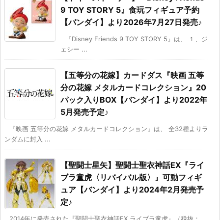
9 TOY STORY 5』食玩フィギュア予約
【バンダイ】より2026年7月27日発売♪
『Disney Friends 9 TOY STORY 5』は、 １、ジ
ェシー ...
【五等分の花嫁】カードダス『映画 五等
分の花嫁 メタルカードコレクション』20
パック入りBOX【バンダイ】より2022年
5月発売予定♪
『映画 五等分の花嫁 メタルカードコレクション』は、 全32種よりラ
ンダムに封入 ...
【聖闘士星矢】聖闘士聖衣神話EX『ライ
ブラ童虎〈リバイバル版〉』可動フィギ
ュア【バンダイ】より2024年2月発売予
定♪
2014年に発売された『聖闘士聖衣神話EX ライブラ童虎』（税抜：