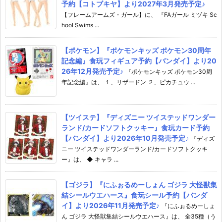
予約【コトブキヤ】より2027年3月発売予定♪
【フレームアームズ・ガール】に、 『FAガール ミヅキ Sc
hool Swims ...
【ポケモン】『ポケモンキッズ ポケモン30周年
記念編』食玩フィギュア予約【バンダイ】より20
26年12月発売予定♪
『ポケモンキッズ ポケモン30周
年記念編』は、 １、リザードン ２、ピカチュウ ...
【ツイステ】『ディズニー ツイステッドワンダー
ランド/カードソフトクッキー』食玩カード予約
【バンダイ】より2026年10月発売予定♪
『ディズ
ニー ツイステッドワンダーランド/カードソフトクッキ
ー』は、 ◆ キャラ ...
【ゴジラ】『にふぉるめーしょん ゴジラ 大怪獣集
結シールウエハース』食玩シール予約【バンダ
イ】より2026年11月発売予定♪
『にふぉるめーしょ
ん ゴジラ 大怪獣集結シールウエハース』は、 全35種（う