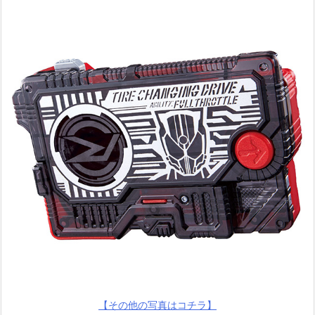
【その他の写真はコチラ】