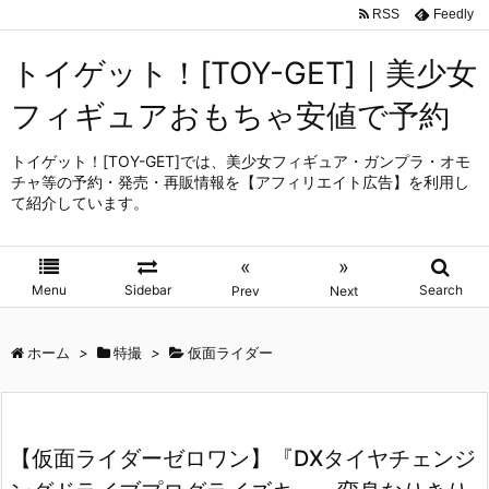
RSS
Feedly
トイゲット！[TOY-GET]｜美少女
フィギュアおもちゃ安値で予約
トイゲット！[TOY-GET]では、美少女フィギュア・ガンプラ・オモ
チャ等の予約・発売・再販情報を【アフィリエイト広告】を利用し
て紹介しています。
«
»
Menu
Sidebar
Search
Prev
Next
ホーム
>
特撮
>
仮面ライダー
【仮面ライダーゼロワン】『DXタイヤチェンジ