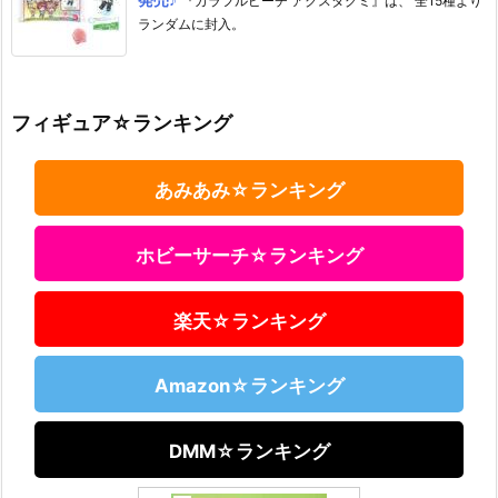
『カラフルピーチ アクスタグミ』は、 全15種より
ランダムに封入。
フィギュア☆ランキング
あみあみ☆ランキング
ホビーサーチ☆ランキング
楽天☆ランキング
Amazon☆ランキング
DMM☆ランキング