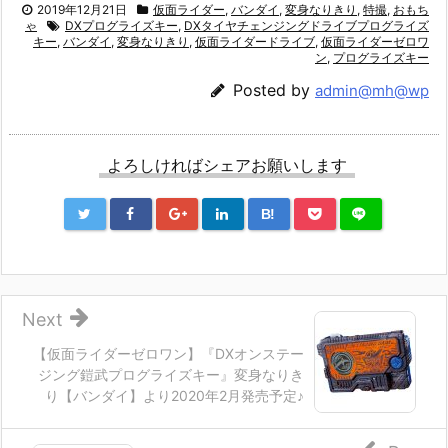
2019年12月21日
仮面ライダー
,
バンダイ
,
変身なりきり
,
特撮
,
おもち
ゃ
DXプログライズキー
,
DXタイヤチェンジングドライブプログライズ
キー
,
バンダイ
,
変身なりきり
,
仮面ライダードライブ
,
仮面ライダーゼロワ
ン
,
プログライズキー
Posted by
admin@mh@wp
よろしければシェアお願いします
B!
Next
【仮面ライダーゼロワン】『DXオンステー
ジング鎧武プログライズキー』変身なりき
り【バンダイ】より2020年2月発売予定♪