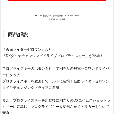
© 2019 石森プロ・テレビ朝日・ADK EM・東映
© 石森プロ・東映
商品解説
『仮面ライダーゼロワン』より、
「DXタイヤチェンジングドライブプログライズキー」が登場！
プログライズキーのボタンを押して別売りの飛電ゼロワンドライバ
ーにタッチ！
プログライズキーを変形してベルトに装填！仮面ライダーゼロワン
タイヤチェンジングドライブに変身！
また、プログライズキーを起動後に別売りのDXエイムズショットラ
イザーに装填し、プログライズキーを変形させてトリガーを引いて
変身！