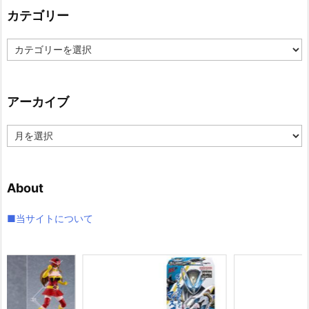
カテゴリー
カ
テ
ゴ
リ
アーカイブ
ー
ア
ー
カ
イ
About
ブ
■当サイトについて