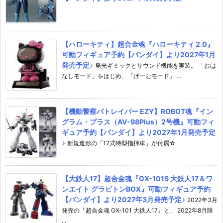
【ハローキティ】超合金魂『ハローキティ 2.0』
可動フィギュア予約【バンダイ】より2027年1月
発売予定♪
発光ギミックとサウンド機能を実装。 「おは
なしモード」をはじめ、「げーむモード」 ...
【機動警察パトレイバー EZY】ROBOT魂『イン
グラム・プラス（AV-98Plus）2号機』可動フィ
ギュア予約【バンダイ】より2027年1月発売予定
♪
新規造形の「17式特型指揮車」が付属☆
【大鉄人17】超合金魂『GX-101S 大鉄人17＆ワ
ンエイト グラビトンBOX』可動フィギュア予約
【バンダイ】より2027年3月発売予定♪
2022年3月
発売の『超合金魂 GX-101 大鉄人17』と、 2022年8月限
...