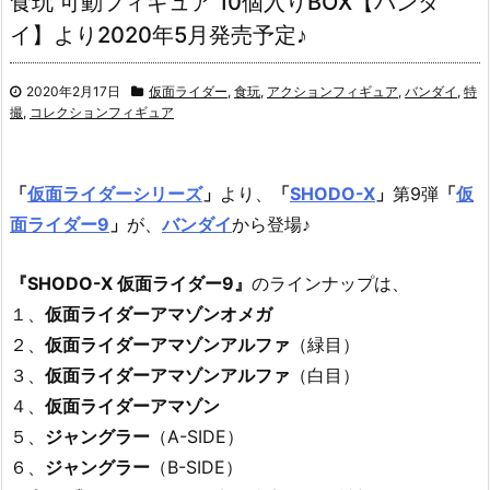
食玩 可動フィギュア 10個入りBOX【バンダ
イ】より2020年5月発売予定♪
2020年2月17日
仮面ライダー
,
食玩
,
アクションフィギュア
,
バンダイ
,
特
撮
,
コレクションフィギュア
「
仮面ライダーシリーズ
」
より、
「
SHODO-X
」
第9弾
「
仮
面ライダー9
」
が、
バンダイ
から登場♪
『SHODO-X 仮面ライダー9』
のラインナップは、
１、
仮面ライダーアマゾンオメガ
２、
仮面ライダーアマゾンアルファ
（緑目）
３、
仮面ライダーアマゾンアルファ
（白目）
４、
仮面ライダーアマゾン
５、
ジャングラー
（A-SIDE）
６、
ジャングラー
（B-SIDE）