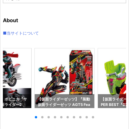
ー
カ
イ
About
ブ
■当サイトについて
ー】ポピニカ『サ
【仮面ライダーゼッツ】『装動
【仮面ライダー
面ライダー2
仮面ライダーゼッツ AGT5 Fea
PER BEST『
具予約【バンダ
t.装動 仮面ライダーガッチャー
ャット＆キメワ
年12月発売予定♪
ド』食玩フィギュア予約【バン
ダー』変身なり
ダイ】より2026年8月3日発売
ダイ】より2026
♪
売♪