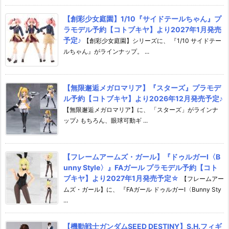
【創彩少女庭園】1/10『サイドテールちゃん』プ
ラモデル予約【コトブキヤ】より2027年1月発売
予定♪
【創彩少女庭園】シリーズに、 『1/10 サイドテー
ルちゃん』がラインナップ。 ...
【無限邂逅メガロマリア】『スターズ』プラモデ
ル予約【コトブキヤ】より2026年12月発売予定♪
【無限邂逅メガロマリア】に、 「スターズ」がラインナ
ップ♪ もちろん、眼球可動ギ ...
【フレームアームズ・ガール】『ドゥルガーI〈B
unny Style〉』FAガール プラモデル予約【コト
ブキヤ】より2027年1月発売予定☆
【フレームアー
ムズ・ガール】に、 『FAガール ドゥルガーI〈Bunny Sty
...
【機動戦士ガンダムSEED DESTINY】S.H.フィギ