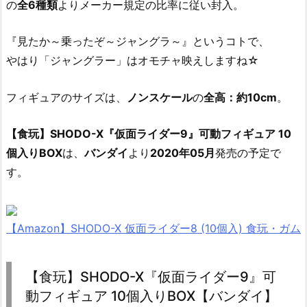
の
全6種類
よりメーカー規定の比率に従い封入。
『見たか～乗ったぞ～ジャングラ～』というコトで、
やはり「ジャングラー」はオモチャ映えしますね☆
フィギュアのサイズは、
ノンスケール
の
全高：約10cm
。
【食玩】SHODO-X『仮面ライダー9』可動フィギュア 10
個入りBOX
は、
バンダイ
より
2020年05月
発売の予定で
す。
【Amazon】SHODO-X 仮面ライダー8 (10個入) 食玩・ガム
【食玩】SHODO-X『仮面ライダー9』可
動フィギュア 10個入りBOX【バンダイ】