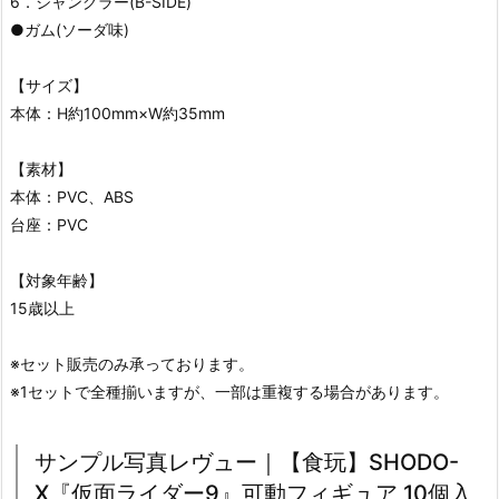
6．ジャングラー(B-SIDE)
●ガム(ソーダ味)
【サイズ】
本体：H約100mm×W約35mm
【素材】
本体：PVC、ABS
台座：PVC
【対象年齢】
15歳以上
※セット販売のみ承っております。
※1セットで全種揃いますが、一部は重複する場合があります。
サンプル写真レヴュー｜【食玩】SHODO-
X『仮面ライダー9』可動フィギュア 10個入