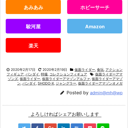
あみあみ
ホビーサーチ
駿河屋
Amazon
楽天
2020年2月17日
2020年2月19日
仮面ライダー
,
食玩
,
アクション
フィギュア
,
バンダイ
,
特撮
,
コレクションフィギュア
仮面ライダーアマ
ゾンズ
,
仮面ライダー
,
仮面ライダーアマゾンアルファ
,
仮面ライダーアマゾ
ン
,
バンダイ
,
SHODO-X
,
ジャングラー
,
仮面ライダーアマゾンオメガ
Posted by
admin@mh@wp
よろしければシェアお願いします