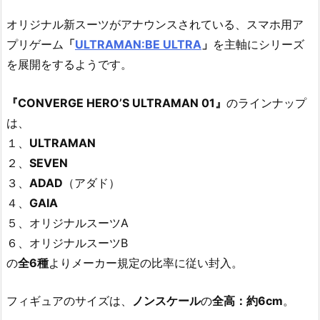
オリジナル新スーツがアナウンスされている、スマホ用ア
プリゲーム
「
ULTRAMAN:BE ULTRA
」
を主軸にシリーズ
を展開をするようです。
『CONVERGE HERO’S ULTRAMAN 01』
のラインナップ
は、
１、
ULTRAMAN
２、
SEVEN
３、
ADAD
（アダド）
４、
GAIA
５、オリジナルスーツA
６、オリジナルスーツB
の
全6種
よりメーカー規定の比率に従い封入。
フィギュアのサイズは、
ノンスケール
の
全高：約6cm
。