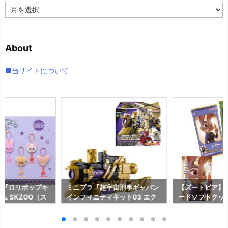
ア
ー
カ
イ
About
ブ
■当サイトについて
ds】『ロリポップキ
ミニプラ『超宇宙刑事ギャバン
【ズートピア】
ム SKZOO（ス
インフィニティキット03 エク
ードソフトクッ
玩グッズ予約【バ
スプレスギャバリオン』食玩プ
ド予約【バンダイ
026年8月3日発
ラモデル予約【バンダイ】より
年8月10日発売♪
2026年8月10日発売♪