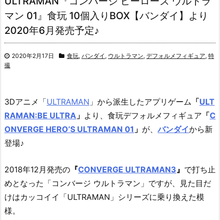
ULTRAMAN『コンバージ ヒーローズ ウルトラ
マン 01』食玩 10個入りBOX【バンダイ】より
2020年6月発売予定♪
2020年2月17日
食玩
,
バンダイ
,
ウルトラマン
,
デフォルメフィギュア
,
特
撮
3Dアニメ「
ULTRAMAN
」から派生したアプリゲーム
「
ULT
RAMAN:BE ULTRA
」
より、食玩デフォルメフィギュア
「
C
ONVERGE HERO’S ULTRAMAN 01
」
が、
バンダイ
から新
登場♪
2018年12月発売の
『
CONVERGE ULTRAMAN3
』
で打ち止
めとなった「コンバージ ウルトラマン」ですが、見た目だ
けはカッコイイ「ULTRAMAN」シリーズに乗り換えた模
様。