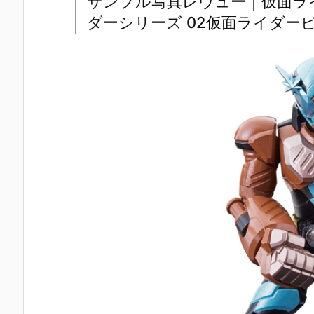
サンプル写真レヴュー｜仮面ラ
EST『DX爆走
ライマックス
ルト『DXブレ
い】figma
バイクガシャ
携帯 DXケー
イバックル』
『岡田ユリ
ダーシリーズ 02仮面ライダー
ット＆キメワ
タロス』変身
仮面ライダー
（電波人間
ザスロットホ
なりきり予約
剣 変身なりき
ックルVe
ルダー』変身
【バンダイ】
り予約【バン
r.）』可動フ
なりきり予約
より2026年7
ダイ】より20
ィギュア予
【バンダイ】
月25日発売♪
26年7月25日
【グッドス
より2026年7
発売☆
イルカンパ
月25日発売♪
ー】2027年
月発売予定♪