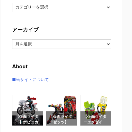
カ
テ
ゴ
リ
アーカイブ
ー
ア
ー
カ
イ
About
ブ
■当サイトについて
イダ
【仮面ライダ
【仮面ライダ
【仮面ライダ
【仮面
ニカ
ー】ポピニカ
ーゼッツ】
ーエグゼイ
ー電王】
ロン
『サイクロン
『装動 仮面ラ
ド】SUPER B
ER BE