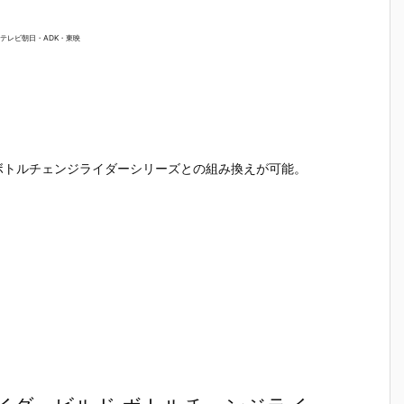
ロ・テレビ朝日・ADK・東映
ボトルチェンジライダーシリーズとの組み換えが可能。
！
郎
【仮面ライダ
【仮面ライダ
【仮面ライダ
【仮面ラ
ダ
ーシリーズ】
ーバトル】ガ
ーシリーズ】
ー】ポピ
『仮面ライダ
ンバレジェン
『にふぉるめ
『サイク