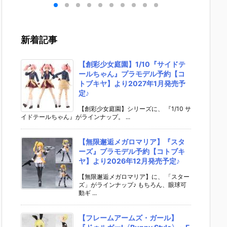
ライ
号（仮面ライ
イダーゼッツ
EST『DX爆走
ライマ
』
ダー2号）』
AGT5 Feat.
バイクガシャ
携帯 D
予約
復刻玩具予約
装動 仮面ライ
ット＆キメワ
タロス
イ】
【バンダイ】
ダーガッチャ
ザスロットホ
なりき
新着記事
年1
より2026年1
ード』食玩フ
ルダー』変身
【バン
♪
2月発売予定♪
ィギュア予約
なりきり予約
より20
【バンダイ】
【バンダイ】
月25日
【創彩少女庭園】1/10『サイドテ
より2026年8
より2026年7
ールちゃん』プラモデル予約【コ
月3日発売♪
月25日発売♪
トブキヤ】より2027年1月発売予
定♪
【創彩少女庭園】シリーズに、 『1/10 サ
イドテールちゃん』がラインナップ。 ...
【無限邂逅メガロマリア】『スタ
ーズ』プラモデル予約【コトブキ
ヤ】より2026年12月発売予定♪
【無限邂逅メガロマリア】に、 「スター
ズ」がラインナップ♪ もちろん、眼球可
動ギ ...
【フレームアームズ・ガール】