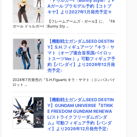
『ドゥルガーI〈Bunny Style〉』F
Aガール プラモデル予約【コトブ
キヤ】より2027年1月発売予定☆
【フレームアームズ・ガール】に、 『FA
ガール ドゥルガーI〈Bunny Sty ...
【機動戦士ガンダムSEED DESTIN
Y】S.H.フィギュアーツ『キラ・ヤ
マト（オーブ連合首長国パイロッ
トスーツVer.）』可動フィギュア予
約【バンダイ】より2026年12月発
売予定♪
2024年7月発売の『S.H.Figuarts キラ・ヤマト（コンパスパイ
ロット ...
【機動戦士ガンダムSEED DESTIN
Y】GUNDAM UNIVERSE『STRIK
E FREEDOM GUNDAM RENEWA
L/ストライクフリーダムガンダ
ム』可動フィギュア予約【バンダ
イ】より2026年12月発売予定♪