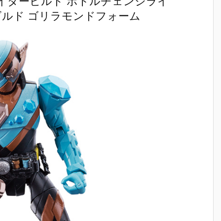
イダービルド ボトルチェンジライ
ー ソフビパッ
ズ『バーサス
ーしょん 仮面
号（仮面
コ
ケージチャー
ロード 4ポケ
ライダーシリ
ダー1号）
ビルド ゴリラモンドフォーム
タ
ム2＆チョコ
ットバインダ
ーズ シールウ
復刻玩具
ビスケット』
ーセット』グ
エハースvol.
【バンダ
食玩グッズ予
ッズ予約【バ
5』食玩シー
より2027
約
約【バンダ
ンダイ】より
ル予約【バン
月発売予定
マ
イ】より202
2026年11月2
ダイ】より20
ニ
7年1月発売予
8日発売♪
26年11月発売
5
定♪
予定♪