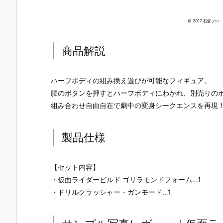
© 2017 石森プ
商品解説
ハーフボディの組み換え遊びが可能なフィギュア。
腰のボタンを押すとハーフボディにわかれ、別売りの
組み合わせ自由自在で劇中の変身シークエンスを再現
製品仕様
【セット内容】
・仮面ライダービルド ゴリラモンドフォーム…1
・ドリルクラッシャー・ガンモード…1
【仮面ライダ
【仮面ライダ
【仮面ライダ
【東島丹三
ーエグゼイ
ー電王】SUP
ー剣】SUPER
は仮面ライ
ド】SUPER B
ER BEST『ク
BEST 変身ベ
ーになりた