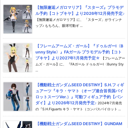
【無限邂逅メガロマリア】『スターズ』プラモデ
ル予約【コトブキヤ】より2026年12月発売予定♪
【無限邂逅メガロマリア】に、 「スターズ」がラインナ
ップ♪ もちろん、眼球可動ギ ...
【フレームアームズ・ガール】『ドゥルガーI〈B
unny Style〉』FAガール プラモデル予約【コト
ブキヤ】より2027年1月発売予定☆
【フレームアー
ムズ・ガール】に、 『FAガール ドゥルガーI〈Bunny Sty
...
【機動戦士ガンダムSEED DESTINY】S.H.フィギ
ュアーツ『キラ・ヤマト（オーブ連合首長国パイ
ロットスーツVer.）』可動フィギュア予約【バン
ダイ】より2026年12月発売予定♪
2024年7月発売
の『S.H.Figuarts キラ・ヤマト（コンパスパイロット ...
【機動戦士ガンダムSEED DESTINY】GUNDAM