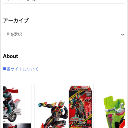
テ
ゴ
リ
アーカイブ
ー
ア
ー
カ
イ
About
ブ
■当サイトについて