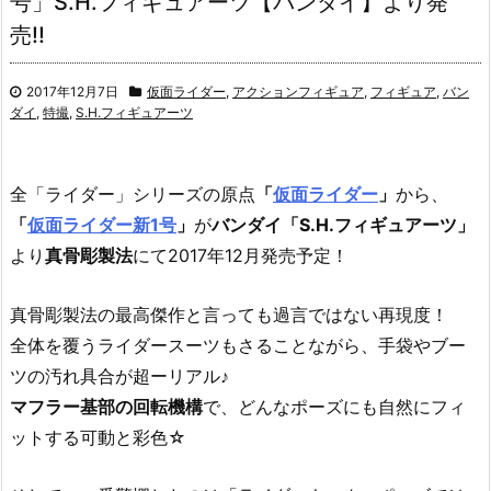
号」S.H.フィギュアーツ【バンダイ】より発
売!!
2017年12月7日
仮面ライダー
,
アクションフィギュア
,
フィギュア
,
バン
ダイ
,
特撮
,
S.H.フィギュアーツ
全「ライダー」シリーズの原点
「
仮面ライダー
」
から、
「
仮面ライダー新1号
」
が
バンダイ「S.H.フィギュアーツ」
より
真骨彫製法
にて2017年12月発売予定！
真骨彫製法の最高傑作と言っても過言ではない再現度！
全体を覆うライダースーツもさることながら、手袋やブー
ツの汚れ具合が超ーリアル♪
マフラー基部の回転機構
で、どんなポーズにも自然にフィ
ットする可動と彩色☆