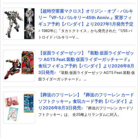
【超時空要塞マクロス】オリジン・オブ・バルキ
リー『VF-1J バルキリー45th Anniv.』変形フィ
ギュア予約【バンダイ】より2027年1月発売予定
♪
1982年に「タカトクトイス」から発売された『1/55 バ
トロイド バルキリーV ...
【仮面ライダーゼッツ】『装動 仮面ライダーゼッ
ツ AGT5 Feat.装動 仮面ライダーガッチャード』
食玩フィギュア予約【バンダイ】より2026年8月
3日発売♪
『装動 仮面ライダーゼッツ AGT5 Feat.装動 仮
面ライダーガッチャード』 ...
【葬送のフリーレン】『葬送のフリーレン カード
ソフトクッキー』食玩カード予約【バンダイ】よ
り2026年8月3日発売♪
『葬送のフリーレン カードソ
フトクッキー』は、 全25種よりランダムに封入。