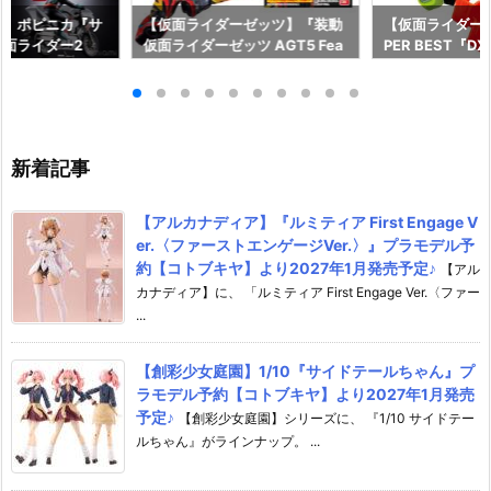
ー】ポピニカ『サ
【仮面ライダーゼッツ】『装動
【仮面ライダー
面ライダー2
仮面ライダーゼッツ AGT5 Fea
PER BEST『
具予約【バンダ
t.装動 仮面ライダーガッチャー
ャット＆キメワ
年12月発売予定♪
ド』食玩フィギュア予約【バン
ダー』変身なり
ダイ】より2026年8月3日発売
ダイ】より2026
♪
売♪
新着記事
【アルカナディア】『ルミティア First Engage V
er.〈ファーストエンゲージVer.〉』プラモデル予
約【コトブキヤ】より2027年1月発売予定♪
【アル
カナディア】に、 「ルミティア First Engage Ver.〈ファー
...
【創彩少女庭園】1/10『サイドテールちゃん』プ
ラモデル予約【コトブキヤ】より2027年1月発売
予定♪
【創彩少女庭園】シリーズに、 『1/10 サイドテー
ルちゃん』がラインナップ。 ...