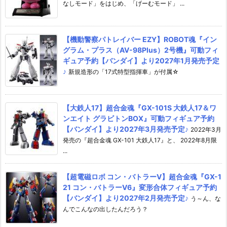
なしモード」をはじめ、「げーむモード」 ...
【機動警察パトレイバー EZY】ROBOT魂『イン
グラム・プラス（AV-98Plus）2号機』可動フィ
ギュア予約【バンダイ】より2027年1月発売予定
♪
新規造形の「17式特型指揮車」が付属☆
【大鉄人17】超合金魂『GX-101S 大鉄人17＆ワ
ンエイト グラビトンBOX』可動フィギュア予約
【バンダイ】より2027年3月発売予定♪
2022年3月
発売の『超合金魂 GX-101 大鉄人17』と、 2022年8月限
...
【超電磁ロボ コン・バトラーV】超合金魂『GX-1
21 コン・バトラーV6』変形合体フィギュア予約
【バンダイ】より2027年2月発売予定♪
う～ん、な
んでこんなの出したんだろう？