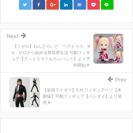
B!
Next
【リゼロ】ねんどろいど「ベアトリス」R
e：ゼロから始める異世界生活 可動フィギ
ュア【グッドスマイルカンパニー】より予
約開始☆
Prev
【仮面ライダー】S.H.フィギュアーツ【本
郷猛】可動フィギュア【バンダイ】より発
売☆