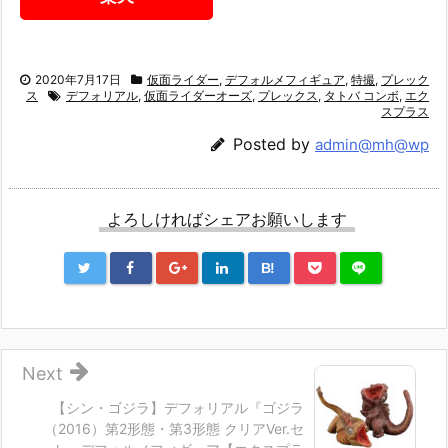
2020年7月17日
仮面ライダー
,
デフォルメフィギュア
,
特撮
,
プレック
ス
デフォリアル
,
仮面ライダーオーズ
,
プレックス
,
タトバ コンボ
,
エク
スプラス
Posted by
admin@mh@wp
よろしければシェアお願いします
B!
Next
【シン・ゴジラ】デフォリアル『ゴジラ
（2016）第2形態・第3形態 クリアVer.セ