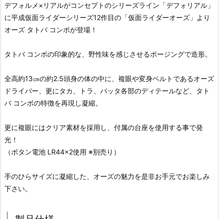
デフォルメ×リアルがコンセプトのシリーズライン「デフォリアル」
に平成仮面ライダーシリーズ12作目の「仮面ライダーオーズ」より
オーズ タトバ コンボが登場！
タトバ コンボの印象的な、野性味を感じさせるポージングで造形。
全高約13㎝の約2.5頭身の体の中に、複眼や変身ベルトであるオーズ
ドライバー、更にタカ、トラ、バッタ各部のディテールなど、タト
バ コンボの特徴を再現し凝縮。
更に複眼にはクリア素材を採用し、付属の台座を使用する事で発
光！
（ボタン電池 LR44×2使用 ※別売り）
手のひらサイズに凝縮した、オーズの魅力を是非お手元でお楽しみ
下さい。