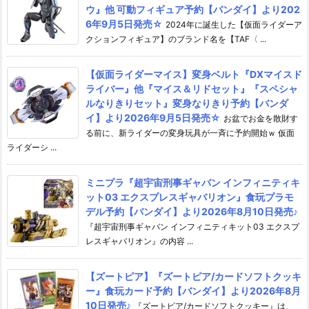
ウ』他 可動フィギュア予約【バンダイ】より202
6年9月5日発売☆
2024年に誕生した【仮面ライダーア
クションフィギュア】のブランド名を【TAF〈 ...
【仮面ライダーマイス】変身ベルト『DXマイスド
ライバー』他『マイス＆リドセット』『スペシャ
ルなりきりセット』変身なりきり予約【バンダ
イ】より2026年9月5日発売☆
お盆でお金を散財す
る前に、新ライダーの変身玩具が一斉に予約開始ｗ 仮面
ライダーシ ...
ミニプラ『超宇宙刑事ギャバン インフィニティキ
ット03 エクスプレスギャバリオン』食玩プラモ
デル予約【バンダイ】より2026年8月10日発売♪
『超宇宙刑事ギャバン インフィニティキット03 エクスプ
レスギャバリオン』の内容 ...
【ズートピア】『ズートピア/カードソフトクッキ
ー』食玩カード予約【バンダイ】より2026年8月
10日発売♪
『ズートピア/カードソフトクッキー』は、