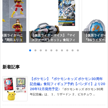
は仮面ライダーに
【仮面ライダーマイス】『マイ
【仮面ライダー
gma『岡田ユリコ
スファーストキット』食玩フィ
『SGライダーエ
クルVer.）』可
ギュア予約【バンダイ】2026
なりきり予約【バ
予約【グッドスマ
年8月31日発売♪
6年10月発売予
】2027年5月発
新着記事
【ポケモン】『ポケモンキッズ ポケモン30周年
記念編』食玩フィギュア予約【バンダイ】より20
26年12月発売予定♪
『ポケモンキッズ ポケモン30周
年記念編』は、 １、リザードン ２、ピカチュウ ...