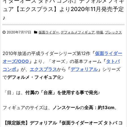
イダーオーズ タトバ コンボ』デフォルメフィギ
ュア【エクスプラス】より2020年11月発売予定
♪
2020年7月17日
仮面ライダー
,
デフォルメフィギュア
,
特撮
,
プレックス
2010年放送の平成ライダーシリーズ第12作
「
仮面ライダー
オーズ/OOO
」
より、
「オーズ」の基本フォーム
「
タトバ
コンボ
」
が、
エクスプラス
から
「
デフォリアル
」
シリーズ
で
デフォルメ・フィギュア
化♪
「目」は、
付属の「台座」を使用する事で発光
♪
フィギュアのサイズは、
ノンスケール
の
全高：約13cm
。
【限定販売】デフォリアル『仮面ライダーオーズ タトバ コ