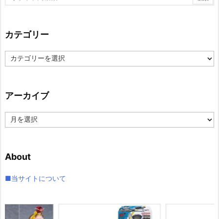
カテゴリー
カ
テ
ゴ
リ
アーカイブ
ー
ア
ー
カ
イ
About
ブ
■当サイトについて