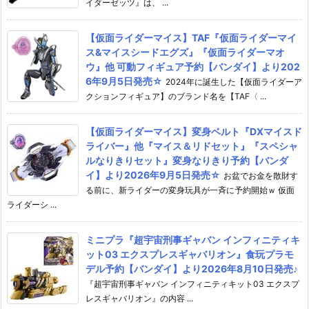
イダーゼッツ』は、 ...
【仮面ライダーマイス】TAF『仮面ライダーマイ
ス&マイスシードエグズ』『仮面ライダーマオ
ウ』他 可動フィギュア予約【バンダイ】より202
6年9月5日発売☆
2024年に誕生した【仮面ライダーア
クションフィギュア】のブランド名を【TAF〈 ...
【仮面ライダーマイス】変身ベルト『DXマイスド
ライバー』他『マイス＆リドセット』『スペシャ
ルなりきりセット』変身なりきり予約【バンダ
イ】より2026年9月5日発売☆
お盆でお金を散財す
る前に、新ライダーの変身玩具が一斉に予約開始ｗ 仮面
ライダーシ ...
ミニプラ『超宇宙刑事ギャバン インフィニティキ
ット03 エクスプレスギャバリオン』食玩プラモ
デル予約【バンダイ】より2026年8月10日発売♪
『超宇宙刑事ギャバン インフィニティキット03 エクスプ
レスギャバリオン』の内容 ...