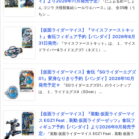
イ】より2026年11月発売予定♪
『にふぉるめーしょ
ん ゴジラ 大怪獣集結シールウエハース』は、 全35種（う
ちシ ...
【仮面ライダーマイス】『マイスファーストキッ
ト』食玩フィギュア予約【バンダイ】2026年8月
31日発売♪
『マイスファーストキット』は、 １、マイス
ドライバー&ライドエグズ1（ネズミ） ...
【仮面ライダーマイス】食玩『SGライダーエグズ
01』変身なりきり予約【バンダイ】2026年10月
発売予定☆
『SGライダーエグズ01』のラインナップ
は、 １、ライドエグズ4（SGver.） ...
【仮面ライダーマイス】『装動 仮面ライダーマイ
ス EGZ1 Feat．装動 仮面ライダーゼッツ』食玩フ
ィギュア予約【バンダイ】より2026年9月発売予
定♪
『装動 仮面ライダーマイス EGZ1 Feat．装動 仮面ラ