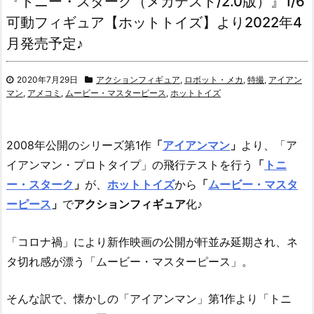
『トニー・スターク（メカテスト/2.0版）』1/6
可動フィギュア【ホットトイズ】より2022年4
月発売予定♪
2020年7月29日
アクションフィギュア
,
ロボット・メカ
,
特撮
,
アイアン
マン
,
アメコミ
,
ムービー・マスターピース
,
ホットトイズ
2008年公開のシリーズ第1作
「
アイアンマン
」
より、
「ア
イアンマン・プロトタイプ」の飛行テストを行う
「
トニ
ー・スターク
」
が、
ホットトイズ
から
「
ムービー・マスタ
ーピース
」
で
アクションフィギュア
化♪
「コロナ禍」により新作映画の公開が軒並み延期され、ネ
タ切れ感が漂う「ムービー・マスターピース」。
そんな訳で、懐かしの「アイアンマン」第1作より「トニ