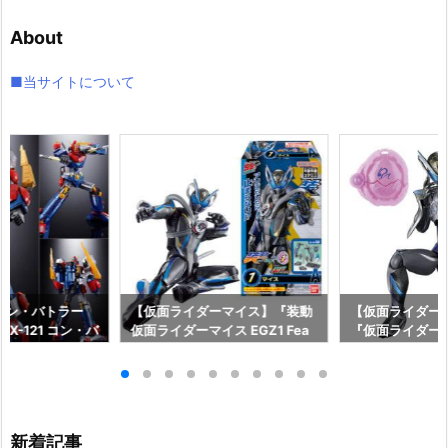
イ
About
ブ
■当サイトについて
コン・バトラー
【仮面ライダーマイス】『装動
【仮面ライダーマ
X-121 コン・バ
仮面ライダーマイス EGZ1 Fea
『仮面ライダー
形合体フィギュ
t．装動 仮面ライダーゼッツ』
シードエグズ』
イ】より2027
食玩フィギュア予約【バンダ
マオウ』他 可
♪
イ】より2026年9月発売予定♪
【バンダイ】より
日発売☆
新着記事