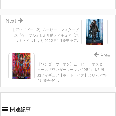
Next
【デッドプール2】ムービー・マスターピ
ース『ケーブル』1/6 可動フィギュア【ホ
ットトイズ】より2022年4月発売予定♪
Prev
【ワンダーウーマン】ムービー・マスター
ピース『ワンダーウーマン 1984』1/6 可
動フィギュア【ホットトイズ】より2022年
4月発売予定♪
関連記事