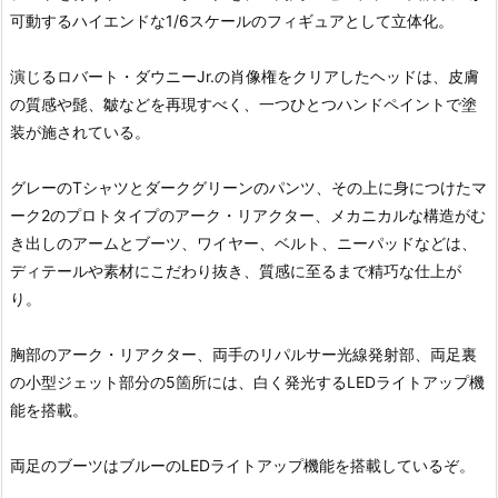
可動するハイエンドな1/6スケールのフィギュアとして立体化。
演じるロバート・ダウニーJr.の肖像権をクリアしたヘッドは、皮膚
の質感や髭、皺などを再現すべく、一つひとつハンドペイントで塗
装が施されている。
グレーのTシャツとダークグリーンのパンツ、その上に身につけたマ
ーク2のプロトタイプのアーク・リアクター、メカニカルな構造がむ
き出しのアームとブーツ、ワイヤー、ベルト、ニーパッドなどは、
ディテールや素材にこだわり抜き、質感に至るまで精巧な仕上が
り。
胸部のアーク・リアクター、両手のリパルサー光線発射部、両足裏
の小型ジェット部分の5箇所には、白く発光するLEDライトアップ機
能を搭載。
両足のブーツはブルーのLEDライトアップ機能を搭載しているぞ。