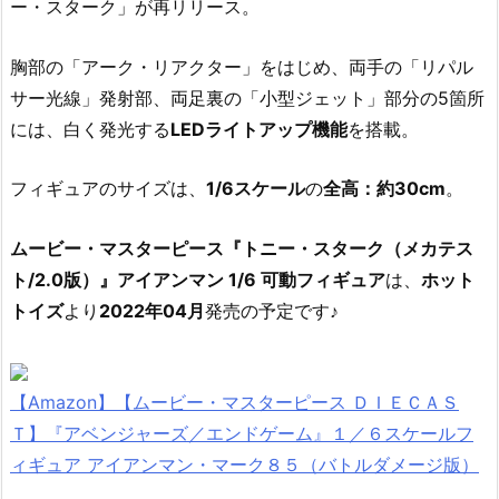
ー・スターク」が再リリース。
胸部の「アーク・リアクター」をはじめ、両手の「リパル
サー光線」発射部、両足裏の「小型ジェット」部分の5箇所
には、白く発光する
LEDライトアップ機能
を搭載。
フィギュアのサイズは、
1/6スケール
の
全高：約30cm
。
ムービー・マスターピース『トニー・スターク（メカテス
ト/2.0版）』アイアンマン 1/6 可動フィギュア
は、
ホット
トイズ
より
2022年04月
発売の予定です♪
【Amazon】【ムービー・マスターピース ＤＩＥＣＡＳ
Ｔ】『アベンジャーズ／エンドゲーム』１／６スケールフ
ィギュア アイアンマン・マーク８５（バトルダメージ版）