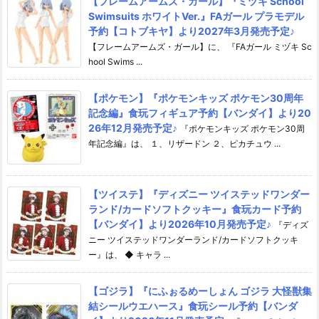
【フレームアームズ・ガール】『ミヅキ School
Swimsuits ホワイトVer.』FAガール プラモデル
予約【コトブキヤ】より2027年3月発売予定♪
【フレームアームズ・ガール】に、 『FAガール ミヅキ Sc
hool Swims ...
【ポケモン】『ポケモンキッズ ポケモン30周年
記念編』食玩フィギュア予約【バンダイ】より20
26年12月発売予定♪
『ポケモンキッズ ポケモン30周
年記念編』は、 １、リザードン ２、ピカチュウ ...
【ツイステ】『ディズニー ツイステッドワンダー
ランド/カードソフトクッキー』食玩カード予約
【バンダイ】より2026年10月発売予定♪
『ディズ
ニー ツイステッドワンダーランド/カードソフトクッキ
ー』は、 ◆ キャラ ...
【ゴジラ】『にふぉるめーしょん ゴジラ 大怪獣集
結シールウエハース』食玩シール予約【バンダ