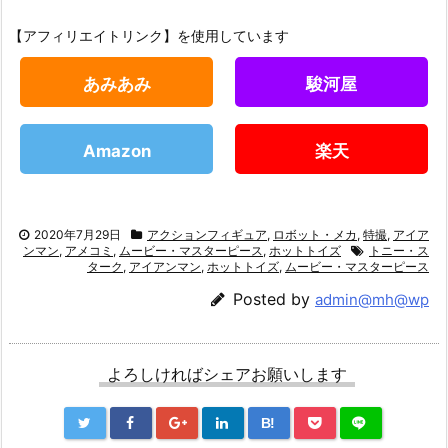
【アフィリエイトリンク】を使用しています
あみあみ
駿河屋
Amazon
楽天
2020年7月29日
アクションフィギュア
,
ロボット・メカ
,
特撮
,
アイア
ンマン
,
アメコミ
,
ムービー・マスターピース
,
ホットトイズ
トニー・ス
ターク
,
アイアンマン
,
ホットトイズ
,
ムービー・マスターピース
Posted by
admin@mh@wp
よろしければシェアお願いします
B!