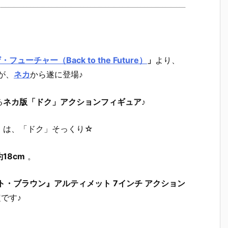
ューチャー（Back to the Future）
」
より、
が、
ネカ
から遂に登場♪
る
ネカ版「ドク」アクションフィギュア
♪
」は、「ドク」そっくり☆
18cm
。
ト・ブラウン』アルティメット 7インチ アクション
です♪