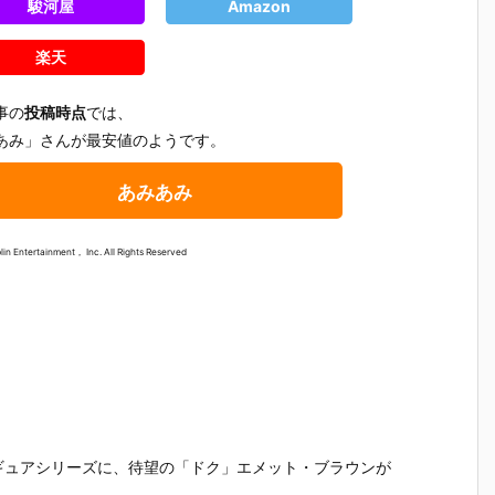
駿河屋
Amazon
楽天
事の
投稿時点
では、
あみ」さんが最安値のようです。
あみあみ
in Entertainment， Inc. All Rights Reserved
テ
【機動警察パ
【大鉄人17】
【超電磁ロボ
【超時空
魂
トレイバー E
超合金魂『G
コン・バトラ
マクロス
ギュアシリーズに、待望の「ドク」エメット・ブラウンが
テ
ZY】ROBOT
X-101S 大鉄
ーV】超合金
リジン・