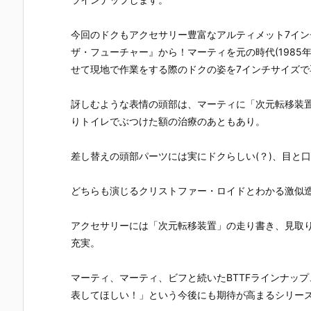
UNDAM UNI
マ』THE GH
『草薙素子』
ィ 2.0』可動
VERSE『ST
OST IN THE
THE GHOST
フィギュア
RIKE FREED
SHELL 可動フ
IN THE SHEL
約【バンダ
今回のドクもアクセサリー豊富なアルティメット7イン
OM GUNDA
ィギュア予約
L 可動フィギ
イ】より20
ザ・フューチャー』から！マーティを元の時代(1985
M RENEWA
【バンダイ】
ュア予約【バ
7年1月発売
せて現地で作業をする際のドクの姿を7インチサイズで
L/ストライク
より2027年1
ンダイ】より
定♪
フリーダムガ
月発売予定♪
2027年1月発
ンダム』可動
売予定♪
訝しむような表情の頭部は、マーティに「次元転移装
フィギュア予
りトイレでぶつけた額の治療のあともあり。
約【バンダ
イ】より202
6年12月発売
差し替えの頭部パーツには実にドクらしい(？)、目と
予定♪
どちらも演じるクリストファー・ロイドとわかる激似
アクセサリーには「次元転移装置」の走り書き、見取
充実。
マーティ、マーティ、ビフと続いたBTTFラインナッ
表してほしい！」という今後にも期待が高まるシリー