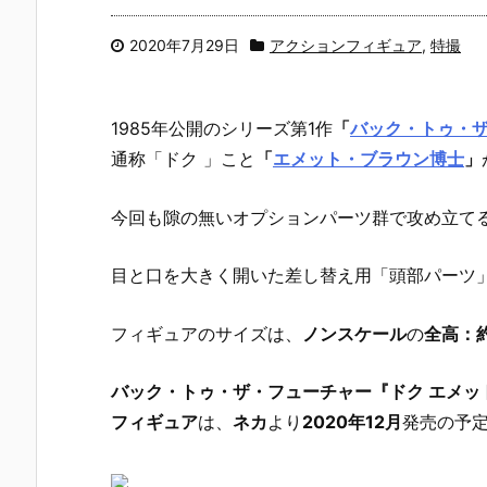
2020年7月29日
アクションフィギュア
,
特撮
1985年公開のシリーズ第1作
「
バック・トゥ・ザ・フ
通称「ドク 」こと
「
エメット・ブラウン博士
」
今回も隙の無いオプションパーツ群で攻め立て
目と口を大きく開いた差し替え用「頭部パーツ
フィギュアのサイズは、
ノンスケール
の
全高：約
バック・トゥ・ザ・フューチャー『ドク エメッ
フィギュア
は、
ネカ
より
2020年12月
発売の予定