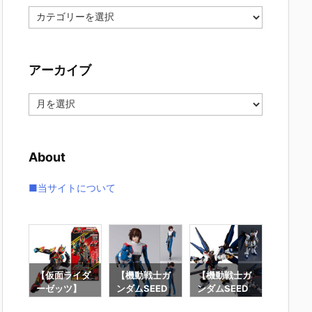
カ
テ
ゴ
リ
アーカイブ
ー
ア
ー
カ
イ
About
ブ
■当サイトについて
要塞
【仮面ライダ
【機動戦士ガ
【機動戦士ガ
【攻殻
】オ
ーゼッツ】
ンダムSEED
ンダムSEED
隊】RO
オ
『装動 仮面ラ
DESTINY】
DESTINY】G
魂『フ