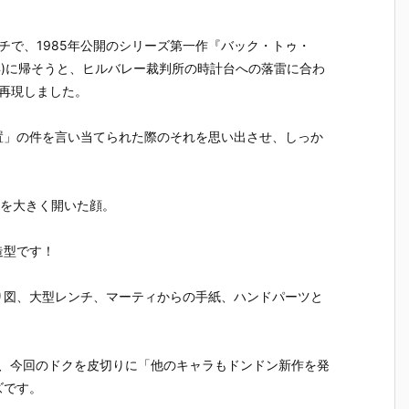
魂『イングラ
人17＆ワンエ
魂『GX-121
ブ・バル
予
ム・プラス
イト グラビト
コン・バトラ
ー『VF-1J
（AV-98Plu
ンBOX』可動
ーV6』変形
ルキリー45
チで、1985年公開のシリーズ第一作『バック・トゥ・
2
s）2号機』可
フィギュア予
合体フィギュ
Anniv.』
年)に帰そうと、ヒルバレー裁判所の時計台への落雷に合わ
予
動フィギュア
約【バンダ
ア予約【バン
フィギュ
再現しました。
予約【バンダ
イ】より202
ダイ】より20
約【バン
イ】より202
7年3月発売予
27年2月発売
イ】より2
7年1月発売予
定♪
予定♪
7年1月発
置」の件を言い当てられた際のそれを思い出させ、しっか
定♪
定♪
口を大きく開いた顔。
造型です！
り図、大型レンチ、マーティからの手紙、ハンドパーツと
プ、今回のドクを皮切りに「他のキャラもドンドン新作を発
ズです。