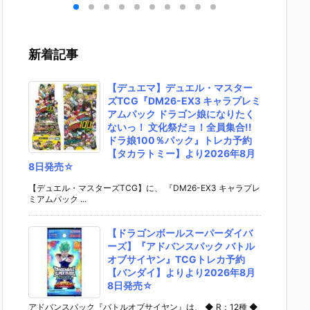
キリ
イダーゼッツ
S.H.フィギュ
UNDAM UNI
マ』THE
 バ
AGT5 Feat.
アーツ『キ
VERSE『ST
OST IN
th
装動 仮面ライ
ラ・ヤマト
RIKE FREED
SHELL
変形
ダーガッチャ
（オーブ連合
OM GUNDA
ィギュ
新着記事
ア予
ード』食玩フ
首長国パイロ
M RENEWA
【バン
ダ
ィギュア予約
ットスーツVe
L/ストライク
より202
02
【バンダイ】
r.）』可動フ
フリーダムガ
月発売予
【デュエマ】デュエル・マスター
売予
より2026年8
ィギュア予約
ンダム』可動
ズTCG『DM26-EX3 キャラプレミ
月3日発売♪
【バンダイ】
フィギュア予
アムパック ドラゴン娘になりたく
より2026年1
約【バンダ
ないっ！ 文化祭だョ！全員集合!!
2月発売予定♪
イ】より202
ドラ娘100％パック』トレカ予約
6年12月発売
【タカラトミー】より2026年8月
予定♪
8日発売☆
【デュエル・マスターズTCG】に、 『DM26-EX3 キャラプレ
ミアムパック ...
【ドラゴンボールスーパーダイバ
ーズ】『アドバンスパック バトル
オブサイヤン』TCGトレカ予約
【バンダイ】よりより2026年8月
8日発売☆
アドバンスパック『バトルオブサイヤン』は、 ◆ R：12種 ◆