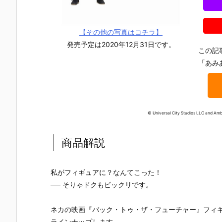
【その他の写真はコチラ】
発売予定は2020年12月31日です。
この記
「あみ
© Universal City Studios LLC and Ambl
商品解説
私がフィギュアに？なんてこった！
── そりゃドクもビックリです。
【機動戦士ガ
【攻殻機動
【攻殻機動
【ハローキ
ンダムSEED
隊】ROBOT
隊】S.H.フィ
ィ】超合金
ネカの映画『バック・トゥ・ザ・フューチャー』フィ
DESTINY】G
魂『フチコ
ギュアーツ
『ハローキ
ラインナップします。