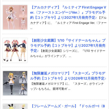
【アルカナディア】『ルミティア First Engage V
er.〈ファーストエンゲージVer.〉』プラモデル予
約【コトブキヤ】より2027年1月発売予定♪
【アル
カナディア】に、 「ルミティア First Engage Ver.〈ファー
...
【創彩少女庭園】1/10『サイドテールちゃん』プ
ラモデル予約【コトブキヤ】より2027年1月発売
予定♪
【創彩少女庭園】シリーズに、 『1/10 サイドテー
ルちゃん』がラインナップ。 ...
【無限邂逅メガロマリア】『スターズ』プラモデ
ル予約【コトブキヤ】より2026年12月発売予定♪
【無限邂逅メガロマリア】に、 「スターズ」がラインナ
ップ♪ もちろん、眼球可動ギ ...
【フレームアームズ・ガール】『ドゥルガーI〈B