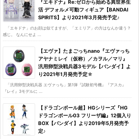
『エキドナ』Re:ゼロから始める異世界生
活 デフォルメ可動フィギュア【BANDAI
SPIRITS】より2021年3月発売予定♪
「エキドナ」のお顔は似てますが、「エミリア」の方はなんか違う？
感じ。 なんにせよ ...
【エヴァ】たまごっちnano『エヴァっち
アヤナミレイ（仮称）／カヲル／マリ』
汎用卵型決戦兵器3モデル【バンダイ】よ
り2021年1月発売予定☆
「汎用卵型決戦兵器 エヴァっち」第1弾『試験初号機』『アスカ』
『レイ』3モデルに ...
【ドラゴンボール超】HGシリーズ『HG
ドラゴンボール03 フリーザ編』12個入り
BOX【バンダイ】より2019年5月発売予
定♪