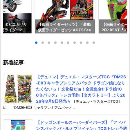
ー】ポピニカ『サ
【仮面ライダーゼッツ】『装動
【仮面ライダー
面ライダー2
仮面ライダーゼッツ AGT5 Fea
PER BEST『
具予約【バンダ
t.装動 仮面ライダーガッチャー
ャット＆キメワ
年12月発売予定♪
ド』食玩フィギュア予約【バン
ダー』変身なり
ダイ】より2026年8月3日発売
ダイ】より2026
♪
売♪
新着記事
【デュエマ】デュエル・マスターズTCG『DM26
-EX3 キャラプレミアムパック ドラゴン娘になり
たくないっ！ 文化祭だョ！全員集合!!ドラ娘10
0％パック』トレカ予約【タカラトミー】より20
26年8月8日発売☆
【デュエル・マスターズTCG】
に、 『DM26-EX3 キャラプレミアムパック ...
【ドラゴンボールスーパーダイバーズ】『アドバ
ンスパック バトルオブサイヤン』TCGトレカ予約