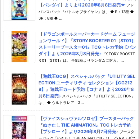
【バンダイ】よりより2026年8月8日発売☆
アド
バンスパック『バトルオブサイヤン』は、 ◆ R：12種 ◆
SR：8種 ◆ ...
【ドラゴンボールスーパーカードゲーム フュージ
ョンワールド】『STORY BOOSTER 01［ST01］
ストーリーブースター01』TCGトレカ予約【バン
ダイ】より2026年8月8日発売♪
『STORY BOOSTE
R 01［ST01』は、 全85種よりランダムに封入。 ...
【遊戯王OCG】スペシャルパック『UTILITY SEL
ECTION ユーティリティ セレクション【CG212
8】』遊戯王カード予約【コナミ】より2026年8
月8日発売♪
スペシャルパック『UTILITY SELECTION』
は、 ◆ ウルトラレア：3 ...
【ヴァイスシュヴァルツロゼ】ブースターパック
『ぬきたし THE ANIMATION』TCGトレカ予約
【ブシロード】より2026年8月7日発売♪
ブースタ
ーパック『ぬきたし THE ANIMATION』は、 ◇ RR（ダブ