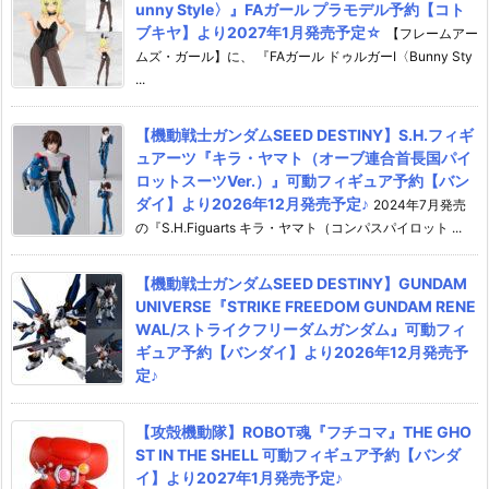
unny Style〉』FAガール プラモデル予約【コト
ブキヤ】より2027年1月発売予定☆
【フレームアー
ムズ・ガール】に、 『FAガール ドゥルガーI〈Bunny Sty
...
【機動戦士ガンダムSEED DESTINY】S.H.フィギ
ュアーツ『キラ・ヤマト（オーブ連合首長国パイ
ロットスーツVer.）』可動フィギュア予約【バン
ダイ】より2026年12月発売予定♪
2024年7月発売
の『S.H.Figuarts キラ・ヤマト（コンパスパイロット ...
【機動戦士ガンダムSEED DESTINY】GUNDAM
UNIVERSE『STRIKE FREEDOM GUNDAM RENE
WAL/ストライクフリーダムガンダム』可動フィ
ギュア予約【バンダイ】より2026年12月発売予
定♪
【攻殻機動隊】ROBOT魂『フチコマ』THE GHO
ST IN THE SHELL 可動フィギュア予約【バンダ
イ】より2027年1月発売予定♪