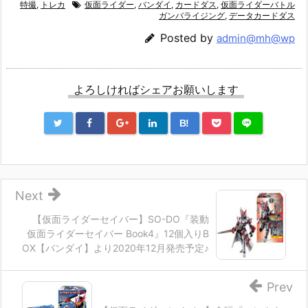
特撮
,
トレカ
仮面ライダー
,
バンダイ
,
カードダス
,
仮面ライダーバトル
ガンバライジング
,
データカードダス
Posted by
admin@mh@wp
よろしければシェアお願いします
B!
Next
【仮面ライダーセイバー】SO-DO『装動
仮面ライダーセイバー Book4』12個入りB
OX【バンダイ】より2020年12月発売予定♪
Prev