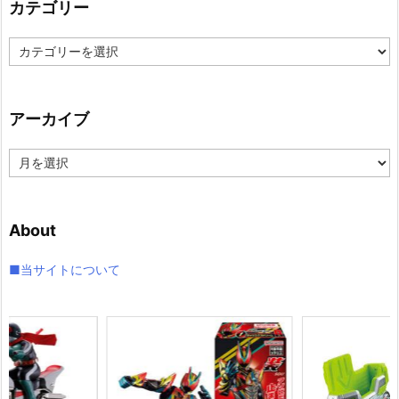
カテゴリー
カ
テ
ゴ
リ
アーカイブ
ー
ア
ー
カ
イ
About
ブ
■当サイトについて