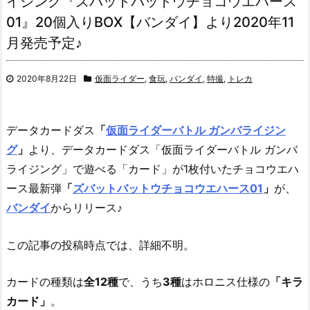
イジング『ズバットバットウチョコウエハース
01』20個入りBOX【バンダイ】より2020年11
月発売予定♪
2020年8月22日
仮面ライダー
,
食玩
,
バンダイ
,
特撮
,
トレカ
データカードダス
「
仮面ライダーバトル ガンバライジン
グ
」
より、
データカードダス「仮面ライダーバトル ガンバ
ライジング」で遊べる「カード」が1枚付いたチョコウエハ
ース最新弾
「
ズバットバットウチョコウエハース01
」
が、
バンダイ
からリリース♪
この記事の投稿時点では、詳細不明。
カードの種類は
全12種
で、うち
3種
はホロニス仕様の
「キラ
カード」
。