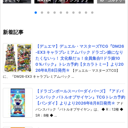
まきせ くり
MATEA『アル・アジフ』プラ
ID『ゴルドリー
;GATE プラモデ
モデル予約【グッドスマイルカ
『ジルバティー
ドスマイルカンパ
ンパニー】より2027年4月発売
ラモデル予約【
26年12月発売予
予定☆
カンパニー】より
売予定♪
新着記事
【デュエマ】デュエル・マスターズTCG『DM26
-EX3 キャラプレミアムパック ドラゴン娘になり
たくないっ！ 文化祭だョ！全員集合!!ドラ娘10
0％パック』トレカ予約【タカラトミー】より20
26年8月8日発売☆
【デュエル・マスターズTCG】
に、 『DM26-EX3 キャラプレミアムパック ...
【ドラゴンボールスーパーダイバーズ】『アドバ
ンスパック バトルオブサイヤン』TCGトレカ予約
【バンダイ】よりより2026年8月8日発売☆
アド
バンスパック『バトルオブサイヤン』は、 ◆ R：12種 ◆
SR：8種 ◆ ...