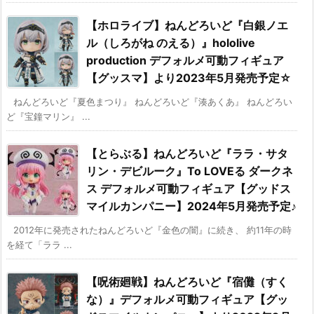
【ホロライブ】ねんどろいど『白銀ノエ
ル（しろがね のえる）』hololive
production デフォルメ可動フィギュア
【グッスマ】より2023年5月発売予定☆
ねんどろいど『夏色まつり』 ねんどろいど『湊あくあ』 ねんどろい
ど『宝鐘マリン』 ...
【とらぶる】ねんどろいど『ララ・サタ
リン・デビルーク』To LOVEる ダークネ
ス デフォルメ可動フィギュア【グッドス
マイルカンパニー】2024年5月発売予定♪
2012年に発売されたねんどろいど『金色の闇』に続き、 約11年の時
を経て「ララ ...
【呪術廻戦】ねんどろいど『宿儺（すく
な）』デフォルメ可動フィギュア【グッ