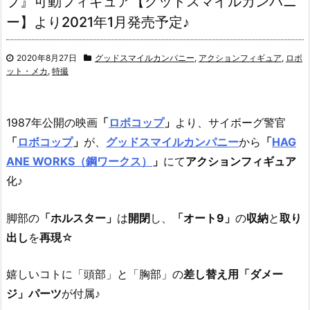
プ』可動フィギュア【グッドスマイルカンパニ
ー】より2021年1月発売予定♪
2020年8月27日
グッドスマイルカンパニー
,
アクションフィギュア
,
ロボ
ット・メカ
,
特撮
1987年公開の映画
「
ロボコップ
」
より、
サイボーグ警官
「
ロボコップ
」
が、
グッドスマイルカンパニー
から
「
HAG
ANE WORKS（鋼ワークス）
」
にて
アクションフィギュア
化♪
脚部の
「ホルスター」
は
開閉
し、
「オート9」
の
収納
と
取り
出し
を
再現
☆
嬉しいコトに「頭部」と「胸部」の
差し替え用「ダメー
ジ」パーツ
が付属♪