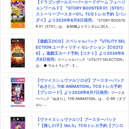
【ドラゴンボールスーパーカードゲーム フュージ
ョンワールド】『STORY BOOSTER 01［ST01］
ストーリーブースター01』TCGトレカ予約【バン
ダイ】より2026年8月8日発売♪
『STORY BOOSTE
R 01［ST01』は、 全85種よりランダムに封入。 ...
【遊戯王OCG】スペシャルパック『UTILITY SEL
ECTION ユーティリティ セレクション【CG212
8】』遊戯王カード予約【コナミ】より2026年8
月8日発売♪
スペシャルパック『UTILITY SELECTION』
は、 ◆ ウルトラレア：3 ...
【ヴァイスシュヴァルツロゼ】ブースターパック
『ぬきたし THE ANIMATION』TCGトレカ予約
【ブシロード】より2026年8月7日発売♪
ブースタ
ーパック『ぬきたし THE ANIMATION』は、 ◇ RR（ダブ
ルレ ...
【ヴァイスシュヴァルツ】ブースターパック
『【推しの子】Vol.3』TCGトレカ予約【ブシロ