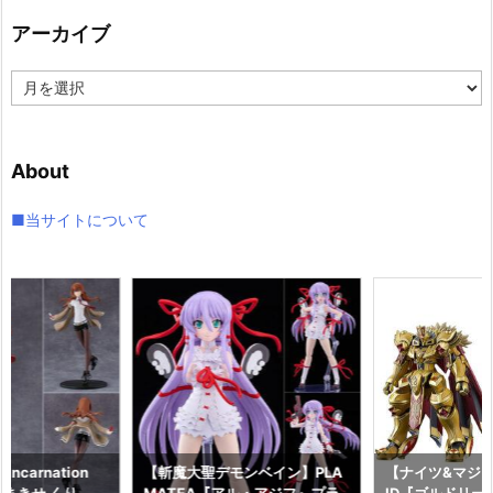
リ
アーカイブ
ー
ア
ー
カ
イ
About
ブ
■当サイトについて
ncarnation
【斬魔大聖デモンベイン】PLA
【ナイツ&マジッ