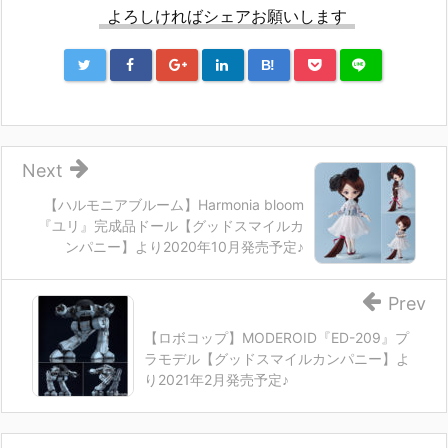
よろしければシェアお願いします
B!
Next
【ハルモニアブルーム】Harmonia bloom
『ユリ』完成品ドール【グッドスマイルカ
ンパニー】より2020年10月発売予定♪
Prev
【ロボコップ】MODEROID『ED-209』プ
ラモデル【グッドスマイルカンパニー】よ
り2021年2月発売予定♪