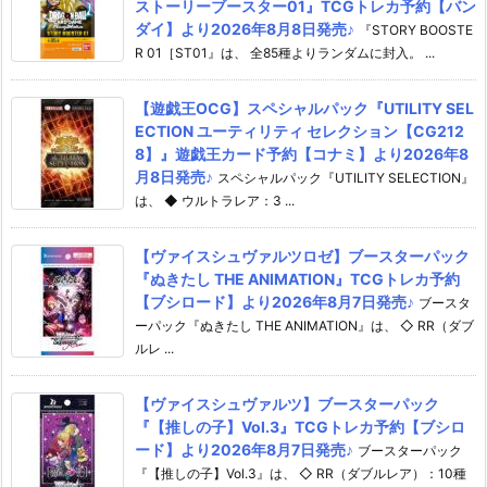
ストーリーブースター01』TCGトレカ予約【バン
ダイ】より2026年8月8日発売♪
『STORY BOOSTE
R 01［ST01』は、 全85種よりランダムに封入。 ...
【遊戯王OCG】スペシャルパック『UTILITY SEL
ECTION ユーティリティ セレクション【CG212
8】』遊戯王カード予約【コナミ】より2026年8
月8日発売♪
スペシャルパック『UTILITY SELECTION』
は、 ◆ ウルトラレア：3 ...
【ヴァイスシュヴァルツロゼ】ブースターパック
『ぬきたし THE ANIMATION』TCGトレカ予約
【ブシロード】より2026年8月7日発売♪
ブースタ
ーパック『ぬきたし THE ANIMATION』は、 ◇ RR（ダブ
ルレ ...
【ヴァイスシュヴァルツ】ブースターパック
『【推しの子】Vol.3』TCGトレカ予約【ブシロ
ード】より2026年8月7日発売♪
ブースターパック
『【推しの子】Vol.3』は、 ◇ RR（ダブルレア）：10種