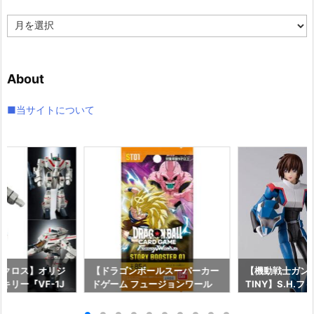
ア
ー
カ
イ
About
ブ
■当サイトについて
マクロス】オリジ
【ドラゴンボールスーパーカー
【機動戦士ガンダム
キリー『VF-1J
ドゲーム フュージョンワール
TINY】S.H.
 Anniv.』変形
ド】『STORY BOOSTER 01
『キラ・ヤマト
約【バンダイ】よ
［ST01］ストーリーブースタ
長国パイロットス