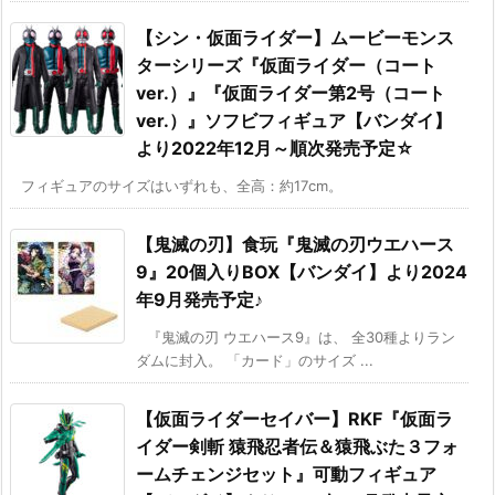
【シン・仮面ライダー】ムービーモンス
ターシリーズ『仮面ライダー（コート
ver.）』『仮面ライダー第2号（コート
ver.）』ソフビフィギュア【バンダイ】
より2022年12月～順次発売予定☆
フィギュアのサイズはいずれも、全高：約17cm。
【鬼滅の刃】食玩『鬼滅の刃ウエハース
9』20個入りBOX【バンダイ】より2024
年9月発売予定♪
『鬼滅の刃 ウエハース9』は、 全30種よりラン
ダムに封入。 「カード」のサイズ ...
【仮面ライダーセイバー】RKF『仮面ラ
イダー剣斬 猿飛忍者伝＆猿飛ぶた３フォ
ームチェンジセット』可動フィギュア