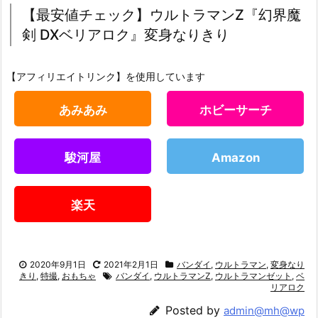
【最安値チェック】ウルトラマンZ『幻界魔
剣 DXベリアロク』変身なりきり
【アフィリエイトリンク】を使用しています
あみあみ
ホビーサーチ
駿河屋
Amazon
楽天
2020年9月1日
2021年2月1日
バンダイ
,
ウルトラマン
,
変身なり
きり
,
特撮
,
おもちゃ
バンダイ
,
ウルトラマンZ
,
ウルトラマンゼット
,
ベ
リアロク
Posted by
admin@mh@wp