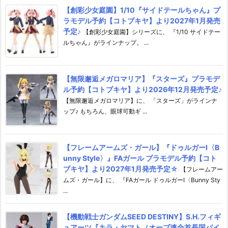
【創彩少女庭園】1/10『サイドテールちゃん』プ
ラモデル予約【コトブキヤ】より2027年1月発売
予定♪
【創彩少女庭園】シリーズに、 『1/10 サイドテー
ルちゃん』がラインナップ。 ...
【無限邂逅メガロマリア】『スターズ』プラモデ
ル予約【コトブキヤ】より2026年12月発売予定♪
【無限邂逅メガロマリア】に、 「スターズ」がラインナ
ップ♪ もちろん、眼球可動ギ ...
【フレームアームズ・ガール】『ドゥルガーI〈B
unny Style〉』FAガール プラモデル予約【コト
ブキヤ】より2027年1月発売予定☆
【フレームアー
ムズ・ガール】に、 『FAガール ドゥルガーI〈Bunny Sty
...
【機動戦士ガンダムSEED DESTINY】S.H.フィギ
ュアーツ『キラ・ヤマト（オーブ連合首長国パイ