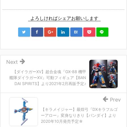
よろしければシェアお願いします
B!
Next
【ダイラガーXV】超合金魂『GX-88 機甲
艦隊ダイラガーXV』可動フィギュア【BAN
DAI SPIRITS】より2021年2月再販予定♪
Prev
【キラメイジャー】最煌弓『DXキラフルゴ
ーアロー』変身なりきり【バンダイ】より
2020年10月発売予定☆