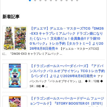
発売予定♪
ー01』TCGトレカ予約【バンダ
可動フィギュア
イ】より2026年8月8日発売♪
イ】より2026年
新着記事
【デュエマ】デュエル・マスターズTCG『DM26
-EX3 キャラプレミアムパック ドラゴン娘になり
たくないっ！ 文化祭だョ！全員集合!!ドラ娘10
0％パック』トレカ予約【タカラトミー】より20
26年8月8日発売☆
【デュエル・マスターズTCG】
に、 『DM26-EX3 キャラプレミアムパック ...
【ドラゴンボールスーパーダイバーズ】『アドバ
ンスパック バトルオブサイヤン』TCGトレカ予約
【バンダイ】よりより2026年8月8日発売☆
アド
バンスパック『バトルオブサイヤン』は、 ◆ R：12種 ◆
SR：8種 ◆ ...
【ドラゴンボールスーパーカードゲーム フュージ
ョンワールド】『STORY BOOSTER 01［ST01］