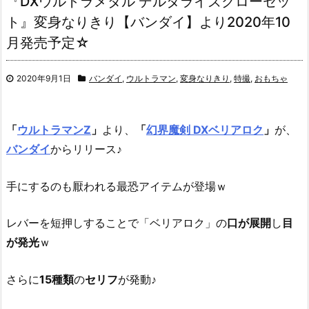
『DXウルトラメダル デルタライズクローセッ
ト』変身なりきり【バンダイ】より2020年10
月発売予定☆
2020年9月1日
バンダイ
,
ウルトラマン
,
変身なりきり
,
特撮
,
おもちゃ
「
ウルトラマンZ
」
より、
「
幻界魔剣 DXベリアロク
」
が、
バンダイ
からリリース♪
手にするのも厭われる最恐アイテムが登場ｗ
レバーを短押しすることで「ベリアロク」の
口が展開
し
目
が発光
ｗ
さらに
15種類
の
セリフ
が発動♪