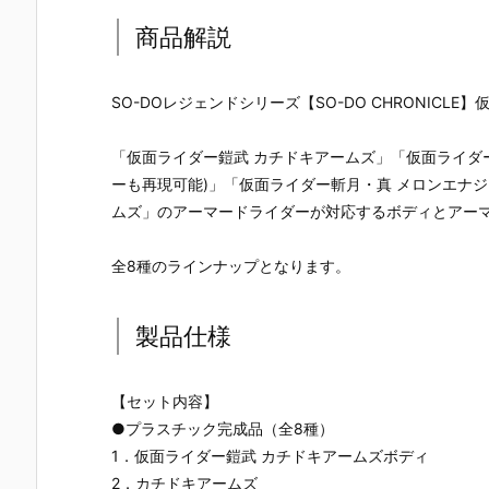
EST『DX爆走
ライマックス
ルト『DXブレ
い】figma
バイクガシャ
携帯 DXケー
イバックル』
『岡田ユリ
商品解説
ット＆キメワ
タロス』変身
仮面ライダー
（電波人間
ザスロットホ
なりきり予約
剣 変身なりき
ックルVe
ルダー』変身
【バンダイ】
り予約【バン
r.）』可動フ
SO-DOレジェンドシリーズ【SO-DO CHRONICLE】
なりきり予約
より2026年7
ダイ】より20
ィギュア予
【バンダイ】
月25日発売♪
26年7月25日
【グッドス
より2026年7
発売☆
イルカンパ
「仮面ライダー鎧武 カチドキアームズ」「仮面ライダ
月25日発売♪
ー】2027年
ーも再現可能)」「仮面ライダー斬月・真 メロンエナ
月発売予定♪
ムズ」のアーマードライダーが対応するボディとアー
全8種のラインナップとなります。
製品仕様
【セット内容】
●プラスチック完成品（全8種）
1．仮面ライダー鎧武 カチドキアームズボディ
2．カチドキアームズ