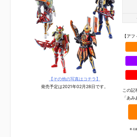
【アフ
【その他の写真はコチラ】
発売予定は2021年02月28日です。
この記
「あみ
【仮面ライダ
【仮面ライダ
【仮面ライダ
【東島丹三
ーエグゼイ
ー電王】SUP
ー剣】SUPER
は仮面ライ
© 石
ド】SUPER B
ER BEST『ク
BEST 変身ベ
ーになりた