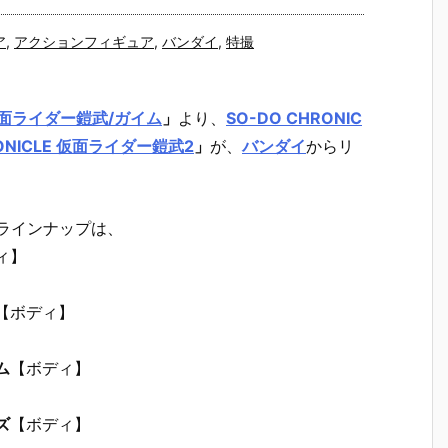
ア
,
アクションフィギュア
,
バンダイ
,
特撮
面ライダー鎧武/ガイム
」
より、
SO-DO CHRONIC
RONICLE 仮面ライダー鎧武2
」
が、
バンダイ
からリ
ラインナップは、
ィ】
【ボディ】
ム
【ボディ】
ズ
【ボディ】