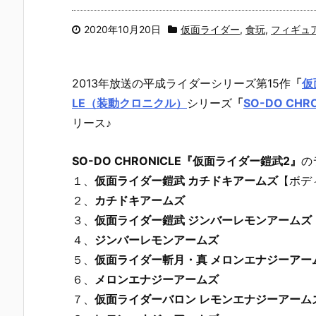
2020年10月20日
仮面ライダー
,
食玩
,
フィギュ
2013年放送の平成ライダーシリーズ第15作
「
仮
LE（装動クロニクル）
シリーズ
「
SO-DO CH
リース♪
SO-DO CHRONICLE『仮面ライダー鎧武2』
の
１、
仮面ライダー鎧武 カチドキアームズ
【ボデ
２、
カチドキアームズ
３、
仮面ライダー鎧武 ジンバーレモンアームズ
４、
ジンバーレモンアームズ
５、
仮面ライダー斬月・真 メロンエナジーアー
６、
メロンエナジーアームズ
７、
仮面ライダーバロン レモンエナジーアーム