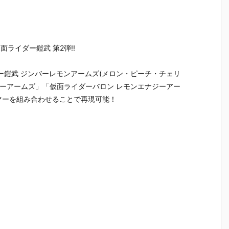
ー ソフビパッ
ズ『バーサス
ーしょん 仮面
号（仮面
コ
ケージチャー
ロード 4ポケ
ライダーシリ
ダー1号）
タ
ム2＆チョコ
ットバインダ
ーズ シールウ
復刻玩具
ビスケット』
ーセット』グ
エハースvol.
【バンダ
食玩グッズ予
ッズ予約【バ
5』食玩シー
より2027
仮面ライダー鎧武 第2弾!!
約
約【バンダ
ンダイ】より
ル予約【バン
月発売予定
マ
イ】より202
2026年11月2
ダイ】より20
ニ
7年1月発売予
8日発売♪
26年11月発売
ー鎧武 ジンバーレモンアームズ(メロン・ピーチ・チェリ
5
定♪
予定♪
ジーアームズ」「仮面ライダーバロン レモンエナジーアー
マーを組み合わせることで再現可能！