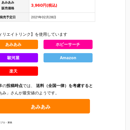
あみあみ
3,960円(税込)
販売価格
発売予定日
2021年02月28日
ィリエイトリンク】を使用しています
あみあみ
ホビーサーチ
駿河屋
Amazon
楽天
事の
投稿時点
では、
送料（全国一律）を考慮すると
あみ」さんが最安値のようです。
あみあみ
郎
【仮面ライダ
【仮面ライダ
【仮面ライダ
【仮面ラ
ダ
ーシリーズ】
ーバトル】ガ
ーシリーズ】
ー】ポピ
森プロ・東映
『仮面ライダ
ンバレジェン
『にふぉるめ
『サイク