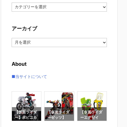
カ
テ
ゴ
リ
アーカイブ
ー
ア
ー
カ
イ
About
ブ
■当サイトについて
イダ
【仮面ライダ
【仮面ライダ
【仮面ライダ
【仮面
ニカ
ー】ポピニカ
ーゼッツ】
ーエグゼイ
ー電王】
ロン
『サイクロン
『装動 仮面ラ
ド】SUPER B
ER BE