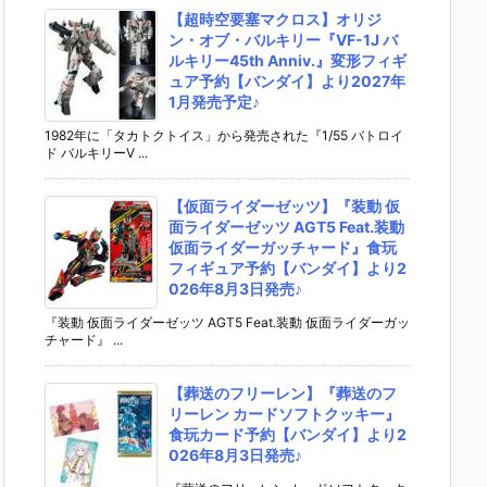
【超時空要塞マクロス】オリジ
ン・オブ・バルキリー『VF-1J バ
ルキリー45th Anniv.』変形フィギ
ュア予約【バンダイ】より2027年
1月発売予定♪
1982年に「タカトクトイス」から発売された『1/55 バトロイ
ド バルキリーV ...
【仮面ライダーゼッツ】『装動 仮
面ライダーゼッツ AGT5 Feat.装動
仮面ライダーガッチャード』食玩
フィギュア予約【バンダイ】より2
026年8月3日発売♪
『装動 仮面ライダーゼッツ AGT5 Feat.装動 仮面ライダーガッ
チャード』 ...
【葬送のフリーレン】『葬送のフ
リーレン カードソフトクッキー』
食玩カード予約【バンダイ】より2
026年8月3日発売♪