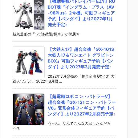
【機動警察パトレイバー EZY】RO
BOT魂『イングラム・プラス（AV
-98Plus）2号機』可動フィギュア
予約【バンダイ】より2027年1月
発売予定♪
新規造形の「17式特型指揮車」が付属☆
【大鉄人17】超合金魂『GX-101S
大鉄人17＆ワンエイト グラビトン
BOX』可動フィギュア予約【バン
ダイ】より2027年3月発売予定♪
2022年3月発売の『超合金魂 GX-101 大
鉄人17』と、 2022年8月限 ...
【超電磁ロボ コン・バトラーV】
超合金魂『GX-121 コン・バトラー
V6』変形合体フィギュア予約【バ
ンダイ】より2027年2月発売予定♪
う～ん、なんでこんなの出したんだろ
う？