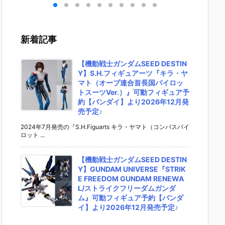
ライ
号（仮面ライ
イダーゼッツ
EST『DX爆走
ライマ
』
ダー2号）』
AGT5 Feat.
バイクガシャ
携帯 D
予約
復刻玩具予約
装動 仮面ライ
ット＆キメワ
タロス
イ】
【バンダイ】
ダーガッチャ
ザスロットホ
なりき
新着記事
年1
より2026年1
ード』食玩フ
ルダー』変身
【バン
♪
2月発売予定♪
ィギュア予約
なりきり予約
より20
【バンダイ】
【バンダイ】
月25日
【機動戦士ガンダムSEED DESTIN
より2026年8
より2026年7
Y】S.H.フィギュアーツ『キラ・ヤ
月3日発売♪
月25日発売♪
マト（オーブ連合首長国パイロッ
トスーツVer.）』可動フィギュア予
約【バンダイ】より2026年12月発
売予定♪
2024年7月発売の『S.H.Figuarts キラ・ヤマト（コンパスパイ
ロット ...
【機動戦士ガンダムSEED DESTIN
Y】GUNDAM UNIVERSE『STRIK
E FREEDOM GUNDAM RENEWA
L/ストライクフリーダムガンダ
ム』可動フィギュア予約【バンダ
イ】より2026年12月発売予定♪