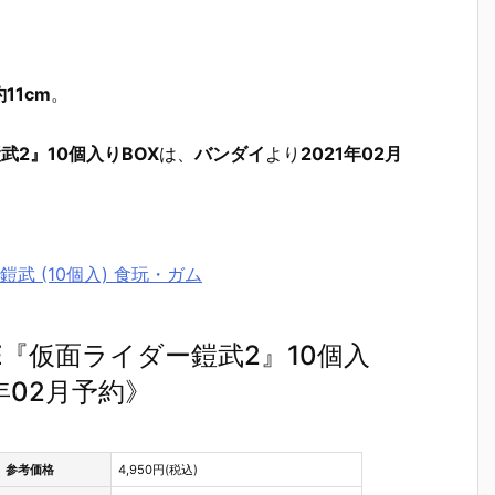
11cm
。
鎧武2』10個入りBOX
は、
バンダイ
より
2021年02月
ー鎧武 (10個入) 食玩・ガム
CLE『仮面ライダー鎧武2』10個入
年02月予約》
参考価格
4,950円(税込)