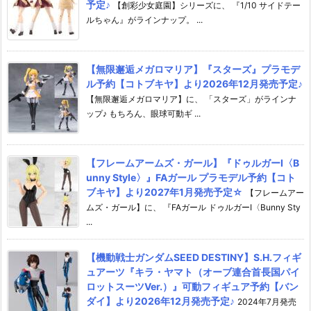
予定♪
【創彩少女庭園】シリーズに、 『1/10 サイドテー
ルちゃん』がラインナップ。 ...
【無限邂逅メガロマリア】『スターズ』プラモデ
ル予約【コトブキヤ】より2026年12月発売予定♪
【無限邂逅メガロマリア】に、 「スターズ」がラインナ
ップ♪ もちろん、眼球可動ギ ...
【フレームアームズ・ガール】『ドゥルガーI〈B
unny Style〉』FAガール プラモデル予約【コト
ブキヤ】より2027年1月発売予定☆
【フレームアー
ムズ・ガール】に、 『FAガール ドゥルガーI〈Bunny Sty
...
【機動戦士ガンダムSEED DESTINY】S.H.フィギ
ュアーツ『キラ・ヤマト（オーブ連合首長国パイ
ロットスーツVer.）』可動フィギュア予約【バン
ダイ】より2026年12月発売予定♪
2024年7月発売