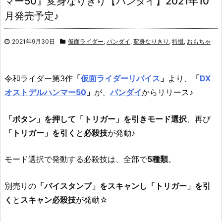
マー50』変身なりきり【バンダイ】2021年10
月発売予定♪
2021年9月30日
仮面ライダー
,
バンダイ
,
変身なりきり
,
特撮
,
おもちゃ
令和ライダー第3作
「
仮面ライダーリバイス
」
より、
「
DX
オストデルハンマー50
」
が、
バンダイ
からリリース♪
「ボタン」を押して「トリガー」を引きモード選択
、再び
「トリガー」を引く
と
必殺技
が発動♪
モード選択で発動する必殺技は、全部で
5種類
。
別売りの
「バイスタンプ」をスキャンし「トリガー」を引
く
と
スキャン必殺技
が発動☆