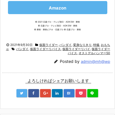
Amazon
© 2021 石森プロ・テレビ朝日・ADK EM・東映
© 石森プロ・テレビ朝日・ADK EM・東映
© 東映・東映ビデオ・石森プロ © 石森プロ・東映
2021年9月30日
仮面ライダー
,
バンダイ
,
変身なりきり
,
特撮
,
おもち
ゃ
バンダイ
,
仮面ライダーリバイス
,
仮面ライダーリバイ
,
仮面ライダー
バイス
,
オストデルハンマー50
Posted by
admin@mh@wp
よろしければシェアお願いします
B!