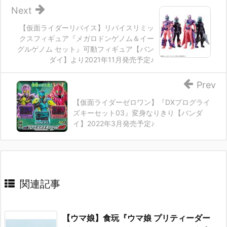
Next
【仮面ライダーリバイス】リバイスリミッ
クスフィギュア『メガロドンゲノム＆イー
グルゲノム セット』可動フィギュア【バン
ダイ】より2021年11月発売予定♪
Prev
【仮面ライダーゼロワン】『DXプログライ
ズキーセット03』変身なりきり【バンダ
イ】2022年3月発売予定♪
関連記事
【ウマ娘】食玩『ウマ娘 プリティーダー