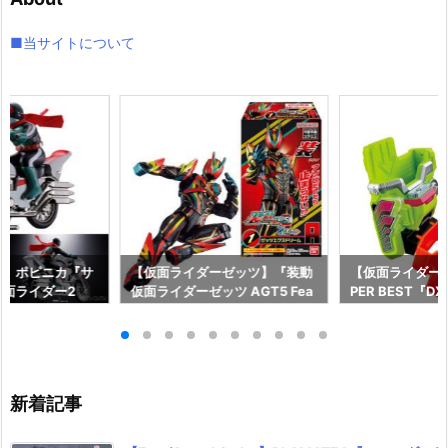
ブ
■当サイトについて
ー】ポピニカ『サ
【仮面ライダーゼッツ】『装動
【仮面ライダー
面ライダー2
仮面ライダーゼッツ AGT5 Fea
PER BEST『
具予約【バンダ
t.装動 仮面ライダーガッチャー
ャット＆キメワ
年12月発売予定♪
ド』食玩フィギュア予約【バン
ダー』変身なり
ダイ】より2026年8月3日発売
ダイ】より2026
♪
売♪
新着記事