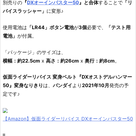
別売りの
『
DXオーインバスター50
』と合体
することで
「リ
バイスラッシャー」
に変形♪
使用電池は
「LR44」ボタン電池
が
3個
必要で、
「テスト用
電池」
が付属。
「パッケージ」のサイズは、
横幅：約22.5cm
x
高さ：約26cm
x
奥行：約8cm
。
仮面ライダーリバイス 変身ベルト『DXオストデルハンマー
50』変身なりきり
は、
バンダイ
より
2021年10月
発売の予
定です♪
【Amazon】仮面ライダーリバイス DXオーインバスター50