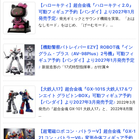
【ハローキティ】超合金魂『ハローキティ 2.0』
可動フィギュア予約【バンダイ】より2027年1月
発売予定♪
発光ギミックとサウンド機能を実装。 「おは
なしモード」をはじめ、「げーむモード」 ...
【機動警察パトレイバー EZY】ROBOT魂『イン
グラム・プラス（AV-98Plus）2号機』可動フィ
ギュア予約【バンダイ】より2027年1月発売予定
♪
新規造形の「17式特型指揮車」が付属☆
【大鉄人17】超合金魂『GX-101S 大鉄人17＆ワ
ンエイト グラビトンBOX』可動フィギュア予約
【バンダイ】より2027年3月発売予定♪
2022年3月
発売の『超合金魂 GX-101 大鉄人17』と、 2022年8月限
...
【超電磁ロボ コン・バトラーV】超合金魂『GX-1
21 コン・バトラーV6』変形合体フィギュア予約