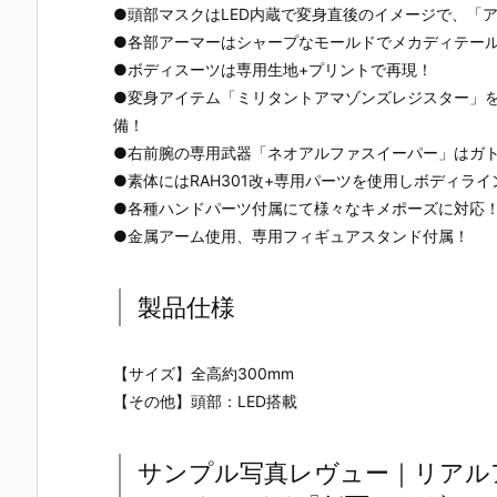
EST『DX爆走
ライマックス
ルト『DXブレ
い】figma
●頭部マスクはLED内蔵で変身直後のイメージで、「
バイクガシャ
携帯 DXケー
イバックル』
『岡田ユリ
●各部アーマーはシャープなモールドでメカディテー
ット＆キメワ
タロス』変身
仮面ライダー
（電波人間
ザスロットホ
なりきり予約
剣 変身なりき
ックルVe
●ボディスーツは専用生地+プリントで再現！
ルダー』変身
【バンダイ】
り予約【バン
r.）』可動フ
●変身アイテム「ミリタントアマゾンズレジスター」
なりきり予約
より2026年7
ダイ】より20
ィギュア予
備！
【バンダイ】
月25日発売♪
26年7月25日
【グッドス
●右前腕の専用武器「ネオアルファスイーパー」はガ
より2026年7
発売☆
イルカンパ
月25日発売♪
ー】2027年
●素体にはRAH301改+専用パーツを使用しボディラ
月発売予定♪
●各種ハンドパーツ付属にて様々なキメポーズに対応
●金属アーム使用、専用フィギュアスタンド付属！
製品仕様
【サイズ】全高約300mm
【その他】頭部：LED搭載
サンプル写真レヴュー｜リアルア