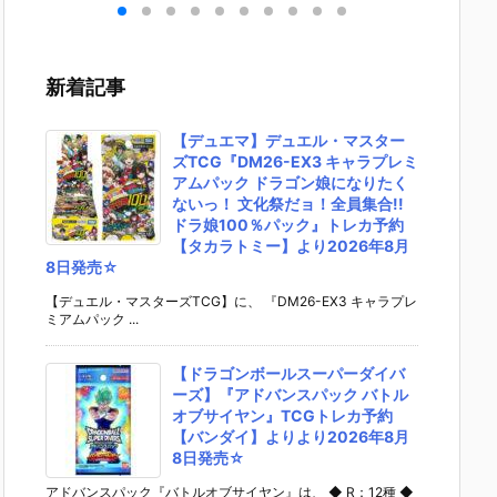
ライ
号（仮面ライ
イダーゼッツ
EST『DX爆走
ライマ
』
ダー2号）』
AGT5 Feat.
バイクガシャ
携帯 D
予約
復刻玩具予約
装動 仮面ライ
ット＆キメワ
タロス
イ】
【バンダイ】
ダーガッチャ
ザスロットホ
なりき
新着記事
年1
より2026年1
ード』食玩フ
ルダー』変身
【バン
♪
2月発売予定♪
ィギュア予約
なりきり予約
より20
【バンダイ】
【バンダイ】
月25日
【デュエマ】デュエル・マスター
より2026年8
より2026年7
ズTCG『DM26-EX3 キャラプレミ
月3日発売♪
月25日発売♪
アムパック ドラゴン娘になりたく
ないっ！ 文化祭だョ！全員集合!!
ドラ娘100％パック』トレカ予約
【タカラトミー】より2026年8月
8日発売☆
【デュエル・マスターズTCG】に、 『DM26-EX3 キャラプレ
ミアムパック ...
【ドラゴンボールスーパーダイバ
ーズ】『アドバンスパック バトル
オブサイヤン』TCGトレカ予約
【バンダイ】よりより2026年8月
8日発売☆
アドバンスパック『バトルオブサイヤン』は、 ◆ R：12種 ◆