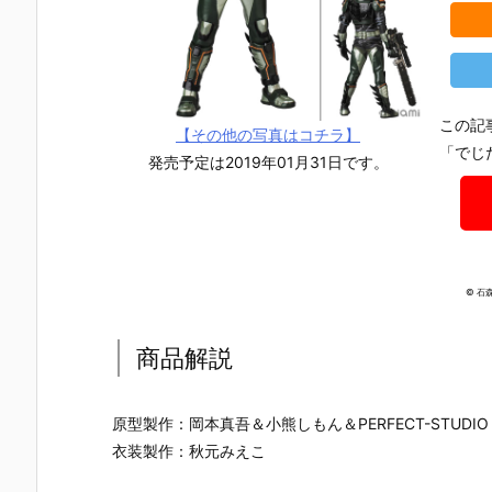
この記
【その他の写真はコチラ】
「でじ
発売予定は2019年01月31日です。
© 石
商品解説
原型製作：岡本真吾＆小熊しもん＆PERFECT-STUDIO
【仮面ライダ
【仮面ライダ
【仮面ライダ
【東島丹三
衣装製作：秋元みえこ
ーエグゼイ
ー電王】SUP
ー剣】SUPER
は仮面ライ
ド】SUPER B
ER BEST『ク
BEST 変身ベ
ーになりた