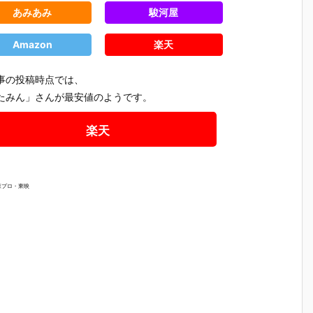
あみあみ
駿河屋
Amazon
楽天
事の投稿時点では、
たみん」さんが最安値のようです。
楽天
森プロ・東映
郎
【仮面ライダ
【仮面ライダ
【仮面ライダ
【仮面ラ
ダ
ーシリーズ】
ーバトル】ガ
ーシリーズ】
ー】ポピ
『仮面ライダ
ンバレジェン
『にふぉるめ
『サイク