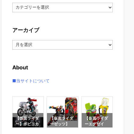
カ
テ
ゴ
リ
アーカイブ
ー
ア
ー
カ
イ
About
ブ
■当サイトについて
イダ
【仮面ライダ
【仮面ライダ
【仮面ライダ
【仮面
ニカ
ー】ポピニカ
ーゼッツ】
ーエグゼイ
ー電王】
ロン
『サイクロン
『装動 仮面ラ
ド】SUPER B
ER BE