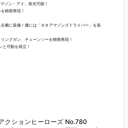
ー ソフビパッ
ズ『バーサス
ーしょん 仮面
号（仮面
アマゾン・アイ」発光可能！
コ
ケージチャー
ロード 4ポケ
ライダーシリ
ダー1号）
ルを精密再現！
タ
ム2＆チョコ
ットバインダ
ーズ シールウ
復刻玩具
ビスケット』
ーセット』グ
エハースvol.
【バンダ
食玩グッズ予
ッズ予約【バ
5』食玩シー
より2027
を左腕に装備！腰には「ネオアマゾンズドライバー」を装
約
約【バンダ
ンダイ】より
ル予約【バン
月発売予定
マ
イ】より202
2026年11月2
ダイ】より20
トリングガン、チェーンソーを精密再現！
ニ
7年1月発売予
8日発売♪
26年11月発売
5
定♪
予定♪
インと可動を両立！
！
クションヒーローズ No.780