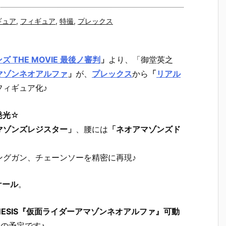
ギュア
,
フィギュア
,
特撮
,
プレックス
 THE MOVIE 最後ノ審判
」
より、「御堂英之
マゾンネオアルファ
」
が、
プレックス
から
「
リアル
フィギュア化♪
発光
☆
マゾンズレジスター」
、腰には
「ネオアマゾンズド
ングガン、チェーンソーを精密に再現♪
ケール
。
GENESIS『仮面ライダーアマゾンネオアルファ』可動
の予定です♪