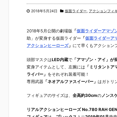
2018年5月24日
仮面ライダー
,
アクションフィ
2018年5月公開の劇場版
「
仮面ライダーアマゾンズ
助」が変身する仮面ライダー
「
仮面ライダーア
アクションヒーローズ
」
にて早くもアクション
頭部マスクは
LED内蔵
で
「アマゾン・アイ」が
変身アイテムとして、左腕には
「ミリタントア
ライバー」
をそれぞれ装着可能！
専用武器
「ネオアルファスイーパー」
はガトリ
フィギュアのサイズは、
全高約30cm
の
ノンス
リアルアクションヒーローズ No.780 RAH 
フィギュア
は、
プレックス
より
2019年01月
発売