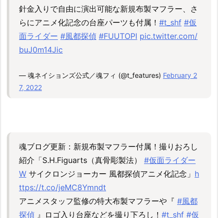
針金入りで自由に演出可能な新規布製マフラー、さ
らにアニメ化記念の台座パーツも付属！
#t_shf
#仮
面ライダー
#風都探偵
#FUUTOPI
pic.twitter.com/
buJ0m14Jic
— 魂ネイションズ公式／魂フィ (@t_features)
February 2
7, 2022
魂ブログ更新：新規布製マフラー付属！撮りおろし
紹介「S.H.Figuarts（真骨彫製法）
#仮面ライダー
W
サイクロンジョーカー 風都探偵アニメ化記念」
h
ttps://t.co/jeMC8Ymndt
アニメスタッフ監修の特大布製マフラーや『
#風都
探偵
』ロゴ入り台座などを撮り下ろし！
#t_shf
#仮