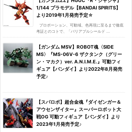
【ガンダムZZ】HGUC『R・ジャジャ』
1/144 プラモデル【BANDAI SPIRITS】
より2019年1月発売予定☆
プロポーション、可動域、色再現に至るまで徹底
考証とのコトで、「バリアブルシールド ...
【ガンダム MSV】ROBOT魂〈SIDE
MS〉『MS-06V-6 ザクタンク（グリー
ン・マカク）ver. A.N.I.M.E.』可動フィ
ギュア【バンダイ】より2022年8月発売
予定♪
【スパロボ】超合金魂『ダイゼンガー＆
アウセンザイター』スーパーロボット大
戦OG 可動フィギュア【バンダイ】より
2023年1月発売予定♪