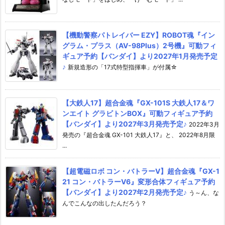
【機動警察パトレイバー EZY】ROBOT魂『イン
グラム・プラス（AV-98Plus）2号機』可動フィ
ギュア予約【バンダイ】より2027年1月発売予定
♪
新規造形の「17式特型指揮車」が付属☆
【大鉄人17】超合金魂『GX-101S 大鉄人17＆ワ
ンエイト グラビトンBOX』可動フィギュア予約
【バンダイ】より2027年3月発売予定♪
2022年3月
発売の『超合金魂 GX-101 大鉄人17』と、 2022年8月限
...
【超電磁ロボ コン・バトラーV】超合金魂『GX-1
21 コン・バトラーV6』変形合体フィギュア予約
【バンダイ】より2027年2月発売予定♪
う～ん、な
んでこんなの出したんだろう？