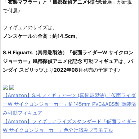
「布製マフラー」
と
「風都探偵アニメ化記念台座」
が新規
で付属♪
フィギュアのサイズは、
ノンスケール
の
全高：約14.5cm
。
S.H.Figuarts（真骨彫製法）『仮面ライダーW サイクロン
ジョーカー』風都探偵アニメ化記念 可動フィギュア
は、
バ
ンダイ スピリッツ
より
2022年08月
発売の予定です♪
【Amazon】S.H.フィギュアーツ (真骨彫製法)「仮面ライダ
ーW サイクロンジョーカー」約145mm PVC&ABS製 塗装済
み可動フィギュア
【Amazon】フィギュアライズスタンダード「仮面ライダー
W サイクロンジョーカー」色分け済みプラモデル