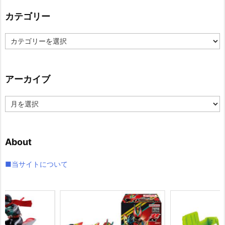
カテゴリー
カ
テ
ゴ
リ
アーカイブ
ー
ア
ー
カ
イ
About
ブ
■当サイトについて