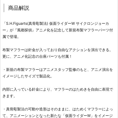
商品解説
「S.H.Figuarts(真骨彫製法) 仮面ライダーW サイクロンジョーカ
ー」が『風都探偵』アニメ化を記念して新規布製マフラーパーツ付
属で登場。
布製マフラーは針金が入っており自由なアクションを演出できる。
更に、アニメ化記念の台座パーツも付属！
・新規の布製マフラーはアニメスタッフ監修のもと、アニメ演出を
イメージしたサイズで製品化。
内部に入っている針金により、マフラーのはためきを自由に表現で
きます。
・真骨彫製法の可動や造形はそのままに、はためくマフラーによっ
て、アニメーションとなった新たな「仮面ライダーW」をイメージ