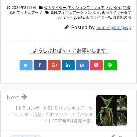
2022年3月2日
仮面ライダー
,
アクションフィギュア
,
バンダイ
,
特撮
,
S.H.フィギュアーツ
S.H.フィギュアーツ
,
バンダイ
,
仮面ライダーダブ
ル
,
S.H.Figuarts
,
仮面ライダーW
,
真骨彫製法
Posted by
admin@mh@wp
よろしければシェアお願いします
B!
Next
【ドラゴンボールZ】S.H.フィギュアーツ
『セル 第一形態』可動フィギュア【バンダ
イ】2022年8月発売予定♪