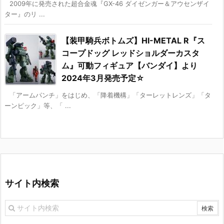
2009年に発売された超合金魂『GX-46 ダイゼンガー＆アウセンザイ
ター』のリ ...
【装甲騎兵ボトムズ】HI-METAL R『ス
コープドッグ レッドショルダーカスタ
ム』可動フィギュア【バンダイ】より
2024年3月発売予定☆
「アームパンチ」をはじめ、「降着機構」「ターレットレンズ」「タ
ーンピック」等、「 ...
サイト内検索