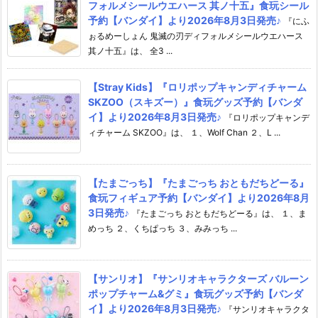
フォルメシールウエハース 其ノ十五』食玩シール
予約【バンダイ】より2026年8月3日発売♪
『にふ
ぉるめーしょん 鬼滅の刃ディフォルメシールウエハース
其ノ十五』は、 全3 ...
【Stray Kids】『ロリポップキャンディチャーム
SKZOO（スキズー）』食玩グッズ予約【バンダ
イ】より2026年8月3日発売♪
『ロリポップキャンデ
ィチャーム SKZOO』は、 １、Wolf Chan ２、L ...
【たまごっち】『たまごっち おともだちどーる』
食玩フィギュア予約【バンダイ】より2026年8月
3日発売♪
『たまごっち おともだちどーる』は、 １、ま
めっち ２、くちぱっち ３、みみっち ...
【サンリオ】『サンリオキャラクターズ バルーン
ポップチャーム&グミ』食玩グッズ予約【バンダ
イ】より2026年8月3日発売♪
『サンリオキャラクタ