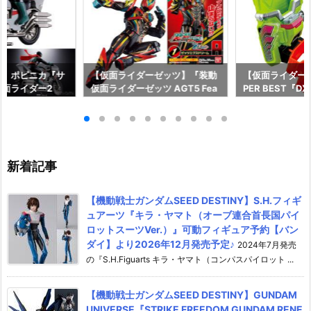
ー】ポピニカ『サ
【仮面ライダーゼッツ】『装動
【仮面ライダー
面ライダー2
仮面ライダーゼッツ AGT5 Fea
PER BEST『
具予約【バンダ
t.装動 仮面ライダーガッチャー
ャット＆キメワ
年12月発売予定♪
ド』食玩フィギュア予約【バン
ダー』変身なり
ダイ】より2026年8月3日発売
ダイ】より2026
♪
売♪
新着記事
【機動戦士ガンダムSEED DESTINY】S.H.フィギ
ュアーツ『キラ・ヤマト（オーブ連合首長国パイ
ロットスーツVer.）』可動フィギュア予約【バン
ダイ】より2026年12月発売予定♪
2024年7月発売
の『S.H.Figuarts キラ・ヤマト（コンパスパイロット ...
【機動戦士ガンダムSEED DESTINY】GUNDAM
UNIVERSE『STRIKE FREEDOM GUNDAM RENE