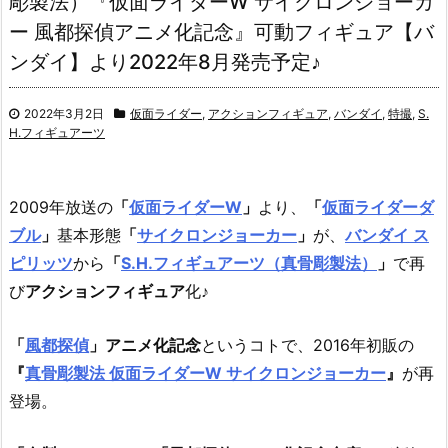
彫製法）『仮面ライダーW サイクロンジョーカ
ー 風都探偵アニメ化記念』可動フィギュア【バ
ンダイ】より2022年8月発売予定♪
2022年3月2日
仮面ライダー
,
アクションフィギュア
,
バンダイ
,
特撮
,
S.
H.フィギュアーツ
2009年放送の
「
仮面ライダーW
」
より、
「
仮面ライダーダ
ブル
」
基本形態
「
サイクロンジョーカー
」
が、
バンダイ ス
ピリッツ
から
「
S.H.フィギュアーツ（真骨彫製法）
」
で再
び
アクションフィギュア
化♪
「
風都探偵
」アニメ化記念
というコトで、2016年初販の
『
真骨彫製法 仮面ライダーW サイクロンジョーカー
』
が再
登場。