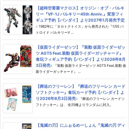
【超時空要塞マクロス】オリジン・オブ・バルキ
リー『VF-1J バルキリー45th Anniv.』変形フィ
ギュア予約【バンダイ】より2027年1月発売予定
♪
1982年に「タカトクトイス」から発売された『1/55 バ
トロイド バルキリーV ...
【仮面ライダーゼッツ】『装動 仮面ライダーゼッ
ツ AGT5 Feat.装動 仮面ライダーガッチャード』
食玩フィギュア予約【バンダイ】より2026年8月
3日発売♪
『装動 仮面ライダーゼッツ AGT5 Feat.装動 仮
面ライダーガッチャード』 ...
【葬送のフリーレン】『葬送のフリーレン カード
ソフトクッキー』食玩カード予約【バンダイ】よ
り2026年8月3日発売♪
『葬送のフリーレン カードソ
フトクッキー』は、 全25種よりランダムに封入。
【鬼滅の刃】にふぉるめーしょん『鬼滅の刃 ディ